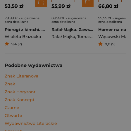
53,59 zł
55,99 zł
66,80 zł
79,99 zł
69,99 zł
99,99 zł
- sugerowana
- sugerowana
- sugerowa
cena detaliczna
cena detaliczna
cena detaliczna
Pierogi z kimchi. Moje ulubione azjatyckie przepisy
Rafał Majka. Zawsze z przodu. Rozmawia Tomasz Kalemba - książka z autografem
Wioleta Błazucka
Rafał Majka
,
Tomasz Kalemba
Węcowski Mar
9,4 (7)
9,0 (9)
Podobne wydawnictwa
Znak Literanova
Znak
Znak Horyzont
Znak Koncept
Czarne
Otwarte
Wydawnictwo Literackie