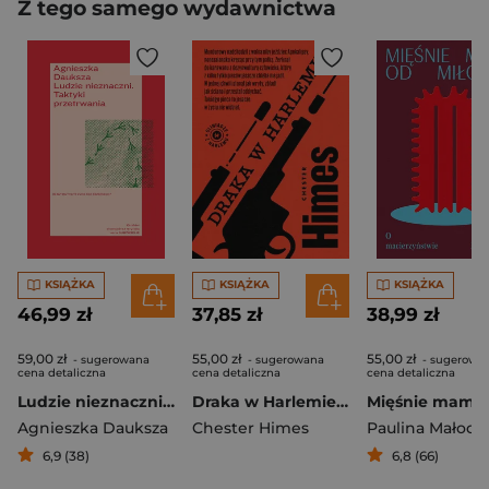
Z tego samego wydawnictwa
KSIĄŻKA
KSIĄŻKA
KSIĄŻKA
46,99 zł
37,85 zł
38,99 zł
59,00 zł
55,00 zł
55,00 zł
- sugerowana
- sugerowana
- sugerowa
cena detaliczna
cena detaliczna
cena detaliczna
Ludzie nieznaczni. Taktyki przetrwania
Draka w Harlemie. Gliniarze z Harlemu. 1
Agnieszka Dauksza
Chester Himes
Paulina Małoch
6,9 (38)
6,8 (66)