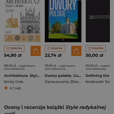
KSIĄŻKA
KSIĄŻKA
KSIĄŻKA
54,90 zł
22,74 zł
30,00 zł
89,00 zł
39,95 zł
30,00 zł
- sugerowana
- sugerowana
- sugerowa
cena detaliczna
cena detaliczna
cena detaliczna
Architektura. Style i detale
Dwory polskie. Cuda
Emily Cole
Opracowanie Zbiorowe
6,7 (46)
Oceny i recenzje książki
Style radykalnej
woli