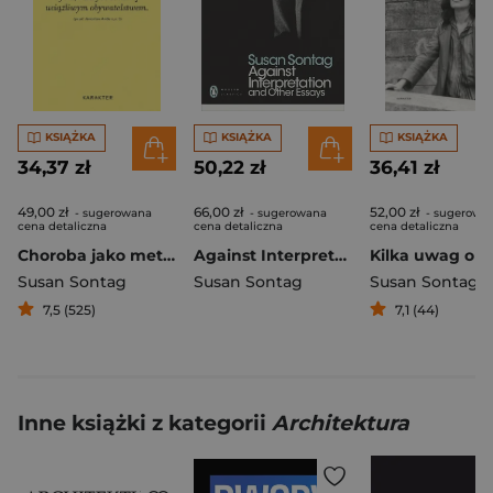
KSIĄŻKA
KSIĄŻKA
KSIĄŻKA
34,37 zł
50,22 zł
36,41 zł
49,00 zł
66,00 zł
52,00 zł
- sugerowana
- sugerowana
- sugerowa
cena detaliczna
cena detaliczna
cena detaliczna
Choroba jako metafora. AIDS i jego metafory wyd. 2
Against Interpretation and Other Essays wer. angielska
Susan Sontag
Susan Sontag
Susan Sontag
7,5 (525)
7,1 (44)
Inne książki z kategorii
Architektura