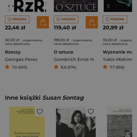
KSIĄŻKA
KSIĄŻKA
KSIĄŻKA
22,46 zł
119,40 zł
20,99 zł
30,00 zł
199,00 zł
35,00 zł
- sugerowana
- sugerowana
- sugerowa
cena detaliczna
cena detaliczna
cena detaliczna
Rzeczy
O sztuce
Wyznanie mas
Georges Perec
Gombrich Ernst H.
Yukio Mishima
7,0 (605)
8,6 (574)
7,7 (656)
Inne książki
Susan Sontag