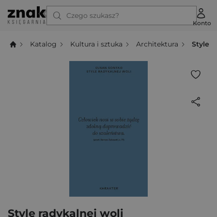
Czego szukasz?
Konto
Katalog
Kultura i sztuka
Architektura
Style r
Style radykalnej woli