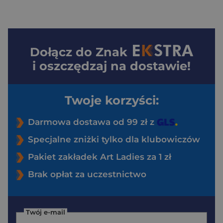
Dołącz do
Znak
i oszczędzaj na dostawie!
Twoje korzyści:
Darmowa dostawa od 99 zł z
Specjalne zniżki tylko dla klubowiczów
Pakiet zakładek Art Ladies za 1 zł
Brak opłat za uczestnictwo
Twój e-mail