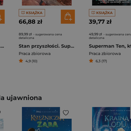
KSIĄŻKA
KSIĄŻKA
66,88 zł
39,77 zł
89,99 zł
49,99 zł
- sugerowana cena
- sugerowana cen
detaliczna
detaliczna
Moje komiksy Vol 1 Od Tajfuna do Supermana
Stan przyszłości. Superman
Praca zbiorowa
Praca zbiorowa
4,9 (10)
6,3 (17)
a ujawniona