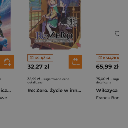
KSIĄŻKA
KSIĄŻKA
32,27 zł
65,99 zł
35,99 zł
75,00 zł
a
- sugerowana cena
- sugerowa
detaliczna
detaliczna
Kraina Lodu. Magiczny świat Disneya w komiksie
Re: Zero. Życie w innym świecie od zera. Light Novel. Tom 39
owe
Franck Bonnet