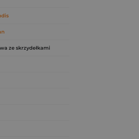
ndis
an
wa ze skrzydełkami