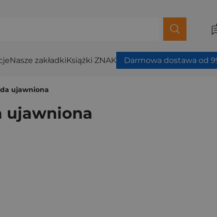
cje
Nasze zakładki
Książki ZNAK
Darmowa dostawa od 99
da ujawniona
 ujawniona