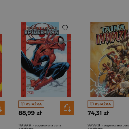
KSIĄŻKA
KSIĄŻKA
88,99 zł
74,31 zł
119,99 zł
99,99 zł
- sugerowana cena
- sugerowana cen
detaliczna
detaliczna