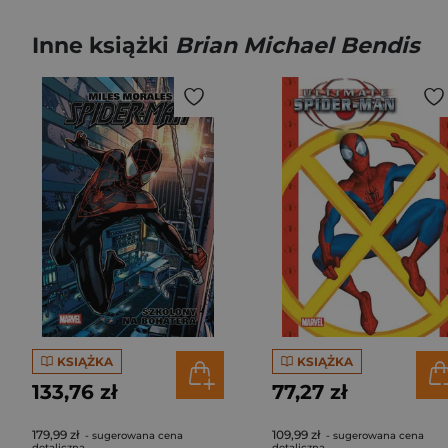
Inne książki
Brian Michael Bendis
KSIĄŻKA
KSIĄŻKA
133,76 zł
77,27 zł
179,99 zł
109,99 zł
- sugerowana cena
- sugerowana cena
detaliczna
detaliczna