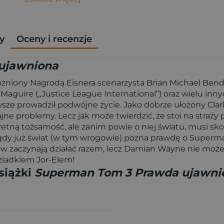
y
Oceny i recenzje
ujawniona
żniony Nagrodą Eisnera scenarzysta Brian Michael Bendis
 Maguire („Justice League International”) oraz wielu inny
ze prowadził podwójne życie. Jako dobrze ułożony Cl
jne problemy. Lecz jak może twierdzić, że stoi na straż
etną tożsamość, ale zanim powie o niej światu, musi skon
y już świat (w tym wrogowie) pozna prawdę o Supermani
aczynają działać razem, lecz Damian Wayne nie może uw
ziadkiem Jor-Elem!
siążki
Superman Tom 3 Prawda ujawni