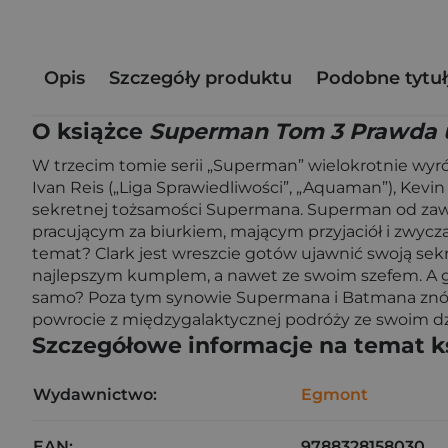
Opis
Szczegóły produktu
Podobne tytuł
O książce
Superman Tom 3 Prawda 
W trzecim tomie serii „Superman” wielokrotnie wyró
Ivan Reis („Liga Sprawiedliwości”, „Aquaman”), Kevin
sekretnej tożsamości Supermana. Superman od zaws
pracującym za biurkiem, mającym przyjaciół i zwycza
temat? Clark jest wreszcie gotów ujawnić swoją sekr
najlepszym kumplem, a nawet ze swoim szefem. A gd
samo? Poza tym synowie Supermana i Batmana znów z
powrocie z międzygalaktycznej podróży ze swoim d
Szczegółowe informacje na temat k
Wydawnictwo:
Egmont
EAN:
9788328158030