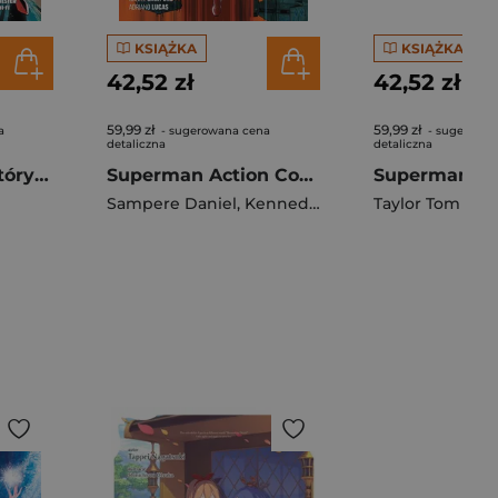
KSIĄŻKA
KSIĄŻKA
42,52 zł
42,52 zł
59,99 zł
59,99 zł
a
- sugerowana cena
- sugerowan
detaliczna
detaliczna
Superman Ten, który spadł
Superman Action Comics. Nadejście Świata Wojny. Tom 1
Sampere Daniel
,
Kennedy Johnson Phillip
Taylor Tom