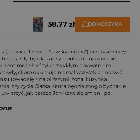
38,77 zł
DO KOSZYKA
 („Jessica Jones”, „New Avengers”) oraz rysownicy
ch łączą siły, by ukazać symboliczne ujawnienie
ark Kent może być tylko zwykłym obywatelem
y prawdy, skoro okłamuje niemal wszystkich na swój
sultować się z najbliższymi: żoną, kuzynką,
e, czy życie Clarka Kenta będzie mogło być takie
ierzyć, jak bardzo Jon Kent się zmienił po
ona