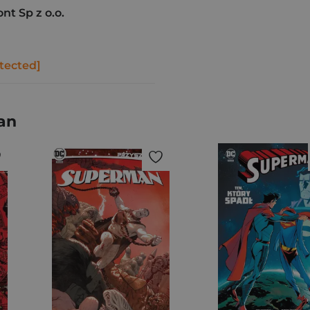
t Sp z o.o.
tected]
man