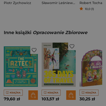
Piotr Zychowicz
Sławomir Leśniewski
Robert Tocha
10,0 (1)
Inne książki
Opracowanie Zbiorowe
KSIĄŻKA
KSIĄŻKA
KSIĄŻKA
79,60 zł
103,57 zł
30,25 zł