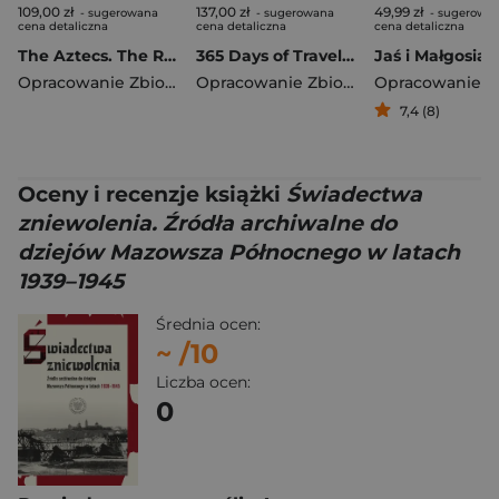
109,00 zł
137,00 zł
49,99 zł
- sugerowana
- sugerowana
- sugerowa
cena detaliczna
cena detaliczna
cena detaliczna
The Aztecs. The Rise and Fall of a Mighty Empire
365 Days of Travel. Lonely Planet
Jaś i Małgosia
Opracowanie Zbiorowe
Opracowanie Zbiorowe
7,4 (8)
Oceny i recenzje książki
Świadectwa
zniewolenia. Źródła archiwalne do
dziejów Mazowsza Północnego w latach
1939–1945
Średnia ocen:
~
/10
Liczba ocen:
0