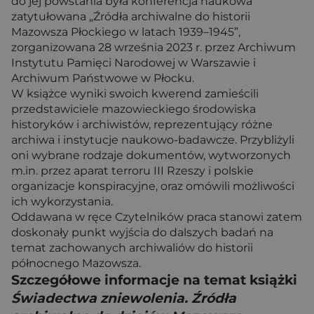
do jej powstania była konferencja naukowa
zatytułowana „Źródła archiwalne do historii
Mazowsza Płockiego w latach 1939–1945”,
zorganizowana 28 września 2023 r. przez Archiwum
Instytutu Pamięci Narodowej w Warszawie i
Archiwum Państwowe w Płocku.
W książce wyniki swoich kwerend zamieścili
przedstawiciele mazowieckiego środowiska
historyków i archiwistów, reprezentujący różne
archiwa i instytucje naukowo-badawcze. Przybliżyli
oni wybrane rodzaje dokumentów, wytworzonych
m.in. przez aparat terroru III Rzeszy i polskie
organizacje konspiracyjne, oraz omówili możliwości
ich wykorzystania.
Oddawana w ręce Czytelników praca stanowi zatem
doskonały punkt wyjścia do dalszych badań na
temat zachowanych archiwaliów do historii
północnego Mazowsza.
Szczegółowe informacje na temat książki
Świadectwa zniewolenia. Źródła