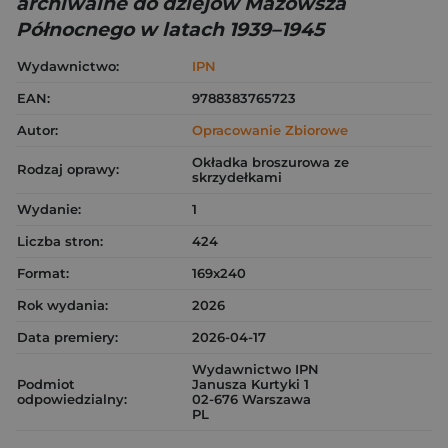
archiwalne do dziejów Mazowsza
Północnego w latach 1939–1945
Wydawnictwo:
IPN
EAN:
9788383765723
Autor:
Opracowanie Zbiorowe
Okładka broszurowa ze
Rodzaj oprawy:
skrzydełkami
Wydanie:
1
Liczba stron:
424
Format:
169x240
Rok wydania:
2026
Data premiery:
2026-04-17
Wydawnictwo IPN
Podmiot
Janusza Kurtyki 1
odpowiedzialny:
02-676 Warszawa
PL