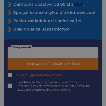
Darmowa dostawa od 99 zł z
Specjalne zniżki tylko dla klubowiczów
Pakiet zakładek Art Ladies za 1 zł
Brak opłat za uczestnictwo
Twój e-mail
DOŁĄCZ DO ZNAK EKSTRA
*
Akceptuję
politykę prywatności
*
Zgadzam się na otrzymywanie wiadomości
marketingowych (newsletter) na podany
e-mail
na
zasadach określonych w
regulaminie
.