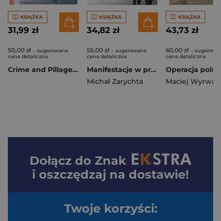
KSIĄŻKA
KSIĄŻKA
KSIĄŻKA
31,99 zł
34,82 zł
43,73 zł
50,00 zł
55,00 zł
60,00 zł
- sugerowana
- sugerowana
- sugerowa
cena detaliczna
cena detaliczna
cena detaliczna
Crime and Pillage How the Germans Try to Conceal the Truth About Themselves 1939–2019
Manifestacje w przestrzeni publicznej Warszawy (1918–1939)
Michał Zarychta
Maciej Wyrwa
Dołącz do
Znak
i oszczędzaj na dostawie!
Twoje korzyści: