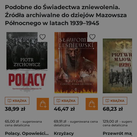
Podobne do Świadectwa zniewolenia.
Źródła archiwalne do dziejów Mazowsza
Północnego w latach 1939–1945
KSIĄŻKA
KSIĄŻKA
KSIĄŻKA
38,99 zł
46,47 zł
68,23 zł
65,00 zł
69,91 zł
129,00 zł
- sugerowana
- sugerowana cena
- sugerow
cena detaliczna
detaliczna
cena detaliczna
Polacy. Opowieści niepoprawne politycznie VII
Krzyżacy