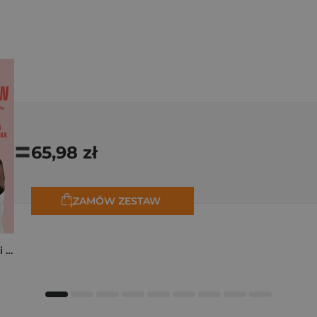
=
65,98 zł
ZAMÓW ZESTAW
Kocham cię, zrób mi przelew. Historie o miłości, która kosztowała miliony, zdrowie, a nawet życie