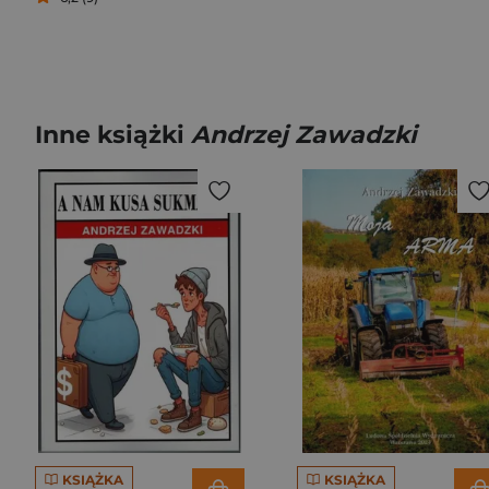
Inne książki
Andrzej Zawadzki
KSIĄŻKA
KSIĄŻKA