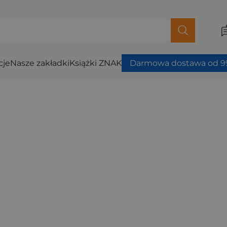
cje
Nasze zakładki
Książki ZNAK
Darmowa dostawa od 99