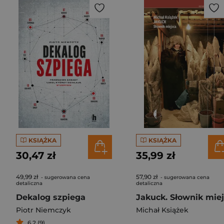
KSIĄŻKA
KSIĄŻKA
30,47 zł
35,99 zł
49,99 zł
57,90 zł
- sugerowana cena
- sugerowana cena
detaliczna
detaliczna
Dekalog szpiega
Piotr Niemczyk
Michał Książek
6,2 (9)