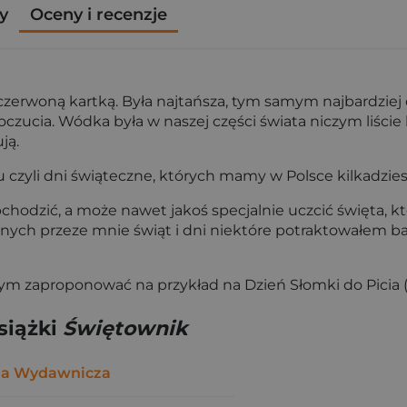
y
Oceny i recenzje
 czerwoną kartką. Była najtańsza, tym samym najbardziej 
zucia. Wódka była w naszej części świata niczym liście k
ją.
czyli dni świąteczne, których mamy w Polsce kilkadziesią
bchodzić, a może nawet jakoś specjalnie uczcić święta, 
nych przeze mnie świąt i dni niektóre potraktowałem b
m zaproponować na przykład na Dzień Słomki do Picia (3
siążki
Świętownik
ia Wydawnicza