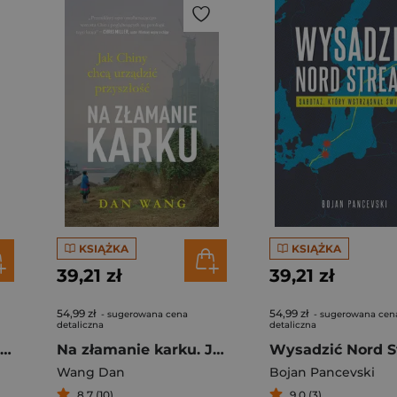
KSIĄŻKA
KSIĄŻKA
39,21 zł
39,21 zł
54,99 zł
54,99 zł
- sugerowana cena
- sugerowana cen
detaliczna
detaliczna
Jakuck. Słownik miejsca wyd. 2
Na złamanie karku. Jak Chiny chcą urządzić przyszłość Dan Wang
Wang Dan
Bojan Pancevski
8,7 (10)
9,0 (3)