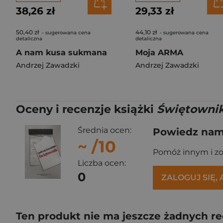
38,26 zł
29,33 zł
50,40 zł
44,10 zł
- sugerowana cena
- sugerowana cena
detaliczna
detaliczna
A nam kusa sukmana
Moja ARMA
Andrzej Zawadzki
Andrzej Zawadzki
Oceny i recenzje książki
Świętowni
Średnia ocen:
Powiedz nam,
~
/10
Pomóż innym i z
Liczba ocen:
0
ZALOGUJ SIĘ,
Ten produkt nie ma jeszcze żadnych re