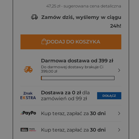
47,25 zł
- sugerowana cena detaliczna
Zamów dziś, wyślemy w ciągu
24h!
DODAJ DO KOSZYKA
Darmowa dostawa od 399 zł
Do darmowej dostawy brakuje Ci
399,00 zł
Dostawa za 0 zł
dla
DOŁĄCZ
zamówień od 99 zł
Kup teraz, zapłać za
30 dni
Kup teraz, zapłać za
30 dni