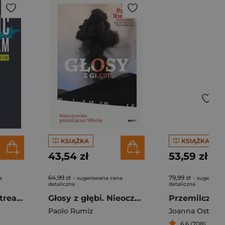
KSIĄŻKA
KSIĄŻKA
43,54 zł
53,59 zł
64,99 zł
79,99 zł
a
- sugerowana cena
- sugerowan
detaliczna
detaliczna
Wysadzić Nord Stream. Sabotaż, który wstrząsnął światem
Głosy z głębi. Nieoczywista podróż przez Włochy
Paolo Rumiz
Joanna Ostrow
6,6 (708)