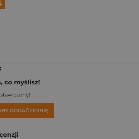
k
 co myślisz!
ostaw ocenę!
 ABY DODAĆ OPINIĘ
cenzji