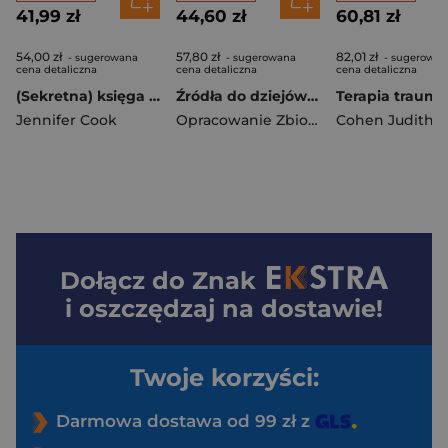
41,99 zł
44,60 zł
60,81 zł
54,00 zł
57,80 zł
82,01 zł
- sugerowana
- sugerowana
- sugerowan
cena detaliczna
cena detaliczna
cena detaliczna
(Sekretna) księga asperdzieciaka. Poradnik dla młodzieży w spektrum autyzmu. Wydanie drugie
Źródła do dziejów wychowania patriotycznego Polaków w XX wieku. Tom 1. Zanim wywalczyliśmy niepodległość (1901–1918). Polska Myśl Pedagogiczna
Jennifer Cook
Opracowanie Zbiorowe
Cohen Judith A
Dołącz do
Znak
i oszczędzaj na dostawie!
Twoje korzyści:
Darmowa dostawa od 99 zł z