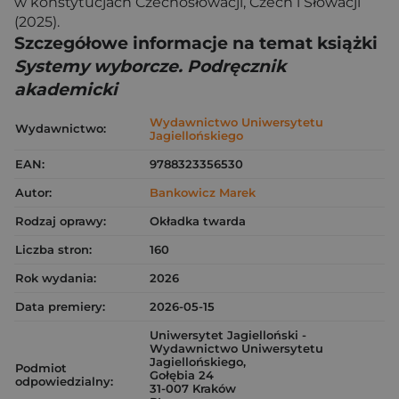
w konstytucjach Czechosłowacji, Czech i Słowacji
(2025).
Szczegółowe informacje na temat książki
Systemy wyborcze. Podręcznik
akademicki
Wydawnictwo Uniwersytetu
Wydawnictwo:
Jagiellońskiego
EAN:
9788323356530
Autor:
Bankowicz Marek
Rodzaj oprawy:
Okładka twarda
Liczba stron:
160
Rok wydania:
2026
Data premiery:
2026-05-15
Uniwersytet Jagielloński -
Wydawnictwo Uniwersytetu
Jagiellońskiego,
Podmiot
Gołębia 24
odpowiedzialny:
31-007 Kraków