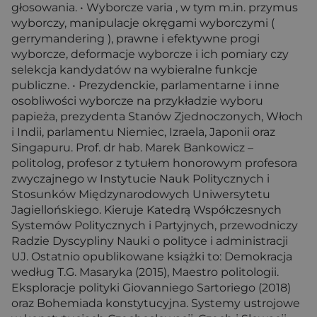
głosowania. • Wyborcze varia , w tym m.in. przymus
wyborczy, manipulacje okręgami wyborczymi (
gerrymandering ), prawne i efektywne progi
wyborcze, deformacje wyborcze i ich pomiary czy
selekcja kandydatów na wybieralne funkcje
publiczne. • Prezydenckie, parlamentarne i inne
osobliwości wyborcze na przykładzie wyboru
papieża, prezydenta Stanów Zjednoczonych, Włoch
i Indii, parlamentu Niemiec, Izraela, Japonii oraz
Singapuru. Prof. dr hab. Marek Bankowicz –
politolog, profesor z tytułem honorowym profesora
zwyczajnego w Instytucie Nauk Politycznych i
Stosunków Międzynarodowych Uniwersytetu
Jagiellońskiego. Kieruje Katedrą Współczesnych
Systemów Politycznych i Partyjnych, przewodniczy
Radzie Dyscypliny Nauki o polityce i administracji
UJ. Ostatnio opublikowane książki to: Demokracja
według T.G. Masaryka (2015), Maestro politologii.
Eksploracje polityki Giovanniego Sartoriego (2018)
oraz Bohemiada konstytucyjna. Systemy ustrojowe