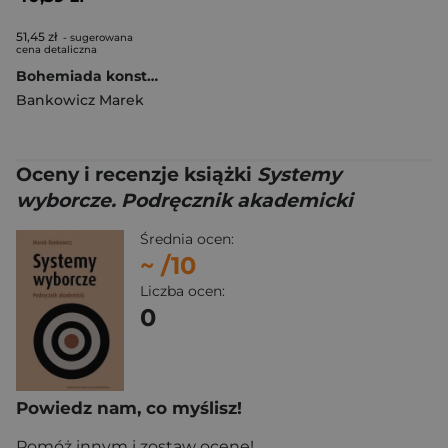
51,45 zł
- sugerowana
cena detaliczna
Bohemiada konstytucyjna. Systemy ustrojowe w konstytucjach Czechosłowacji, Czech i Słowacji
Bankowicz Marek
Oceny i recenzje książki
Systemy
wyborcze. Podręcznik akademicki
Średnia ocen:
~
/10
Liczba ocen:
0
Powiedz nam, co myślisz!
Pomóż innym i zostaw ocenę!