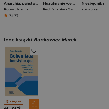
Anarchia, państwo i utopia
Muzułmanie we współczesnej Europie Wybrane aspekty prawne i społeczne
Robert Nozick
Red. Mirosław Sadowski. Kamil Gaweł
zbiorowy
7,1 (71)
Inne książki
Bankowicz Marek
KSIĄŻKA
40,39 zł