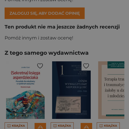
ZALOGUJ SIĘ, ABY DODAĆ OPINIĘ
Ten produkt nie ma jeszcze żadnych recenzji
Pomóż innym i zostaw ocenę!
Z tego samego wydawnictwa
KSIĄŻKA
KSIĄŻKA
KSIĄŻKA