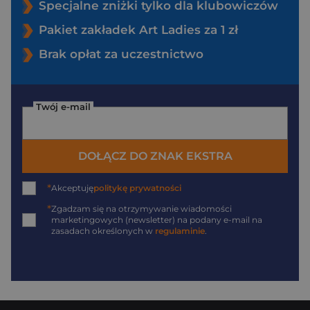
Specjalne zniżki tylko dla klubowiczów
Pakiet zakładek Art Ladies za 1 zł
Brak opłat za uczestnictwo
Twój e-mail
DOŁĄCZ DO ZNAK EKSTRA
*
Akceptuję
politykę prywatności
*
Zgadzam się na otrzymywanie wiadomości
marketingowych (newsletter) na podany
e-mail
na
zasadach określonych w
regulaminie
.