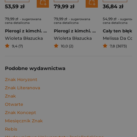
53,59 zł
79,99 zł
36,84 zł
79,99 zł
79,99 zł
54,99 zł
- sugerowana
- sugerowana
- sugerowa
cena detaliczna
cena detaliczna
cena detaliczna
Pierogi z kimchi. Moje ulubione azjatyckie przepisy
Pierogi z kimchi. Moje ulubione azjatyckie przepisy - książka z autografem
Cały ten błękit
Wioleta Błazucka
Wioleta Błazucka
Melissa Da Cos
9,4 (7)
10,0 (2)
7,8 (3673)
Podobne wydawnictwa
Znak Horyzont
Znak Literanova
Znak
Otwarte
Znak Koncept
Miesięcznik Znak
Rebis