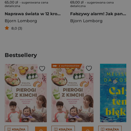
65,00 zł
69,00 zł
- sugerowana cena
- sugerowana cena
detaliczna
detaliczna
Naprawa świata w 12 krokach
Fałszywy alarm! Jak panika związana ze zmianami klimatu kosztuje nas biliony, krzywdzi biednych i nie ratuje planety
Bjorn Lomborg
Bjorn Lomborg
8,0 (3)
Bestsellery
KSIĄŻKA
KSIĄŻKA
KSIĄŻKA