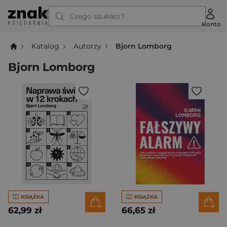
Czego szukasz?
Konto
Katalog
Autorzy
Bjorn Lomborg
Bjorn Lomborg
KSIĄŻKA
KSIĄŻKA
62,99 zł
66,65 zł