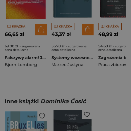
KSIĄŻKA
KSIĄŻKA
KSIĄŻKA
66,65 zł
43,37 zł
48,99 zł
69,00 zł
56,70 zł
54,60 zł
- sugerowana
- sugerowana
- sugerowa
cena detaliczna
cena detaliczna
cena detaliczna
Fałszywy alarm! Jak panika związana ze zmianami klimatu kosztuje nas biliony, krzywdzi biednych i nie ratuje planety
Systemy wczesnego ostrzegania w organizacjach międzynarodowych
Bjorn Lomborg
Marzec Justyna
Praca zbiorowa
Inne książki
Dominika Ćosić