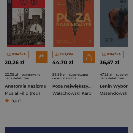
KSIĄŻKA
KSIĄŻKA
KSIĄŻKA
20,26 zł
44,70 zł
36,57 zł
22,05 zł
59,85 zł
47,25 zł
- sugerowana
- sugerowana
- sugerowan
cena detaliczna
cena detaliczna
cena detaliczna
Anatomia nazizmu
Poza największymi Studium o byłych stolicach województw
Lenin Wybór p
Musiał Filip (red)
Wałachowski Karol
8,0 (1)