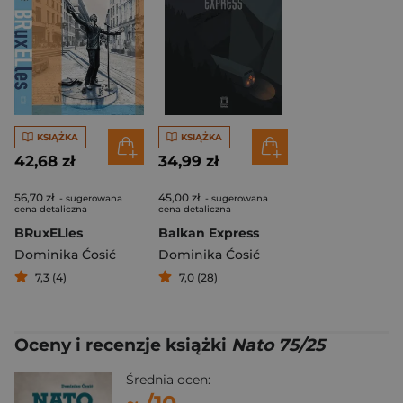
KSIĄŻKA
KSIĄŻKA
42,68 zł
34,99 zł
56,70 zł
45,00 zł
- sugerowana
- sugerowana
cena detaliczna
cena detaliczna
BRuxELles
Balkan Express
Dominika Ćosić
Dominika Ćosić
7,3 (4)
7,0 (28)
Oceny i recenzje książki
Nato 75/25
Średnia ocen: