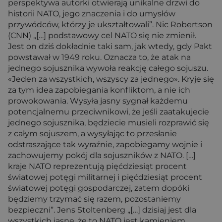
perspektywa autorki otwierają unikalne drzwi do
historii NATO, jego znaczenia i do umysłów
przywódców, którzy je ukształtowali”. Nic Robertson
(CNN) „[…] podstawowy cel NATO się nie zmienił.
Jest on dziś dokładnie taki sam, jak wtedy, gdy Pakt
powstawał w 1949 roku. Oznacza to, że atak na
jednego sojusznika wywoła reakcję całego sojuszu.
«Jeden za wszystkich, wszyscy za jednego». Kryje się
za tym idea zapobiegania konfliktom, a nie ich
prowokowania. Wysyła jasny sygnał każdemu
potencjalnemu przeciwnikowi, że jeśli zaatakujecie
jednego sojusznika, będziecie musieli rozprawić się
z całym sojuszem, a wysyłając to przesłanie
odstraszające tak wyraźnie, zapobiegamy wojnie i
zachowujemy pokój dla sojuszników z NATO. […]
kraje NATO reprezentują pięćdziesiąt procent
światowej potęgi militarnej i pięćdziesiąt procent
światowej potęgi gospodarczej, zatem dopóki
będziemy trzymać się razem, pozostaniemy
bezpieczni”. Jens Stoltenberg „[…] dzisiaj jest dla
wszystkich jasne, że to NATO jest kamieniem