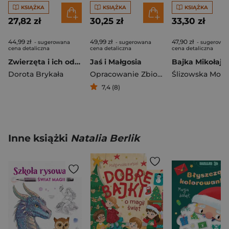
KSIĄŻKA
KSIĄŻKA
KSIĄŻKA
27,82 zł
30,25 zł
33,30 zł
44,99 zł
49,99 zł
47,90 zł
- sugerowana
- sugerowana
- sugerowa
cena detaliczna
cena detaliczna
cena detaliczna
Zwierzęta i ich odgłosy
Jaś i Małgosia
Dorota Brykała
Opracowanie Zbiorowe
Ślizowska Moni
7,4 (8)
Inne książki
Natalia Berlik