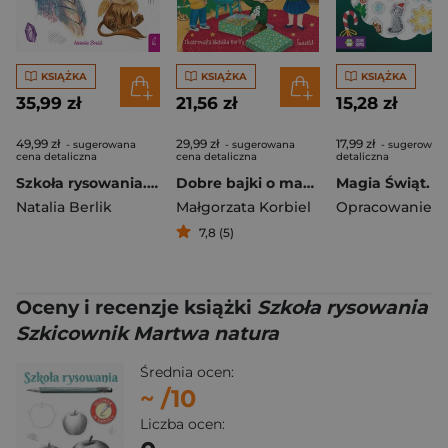
KSIĄŻKA
KSIĄŻKA
KSIĄŻKA
35,99 zł
21,56 zł
15,28 zł
49,99 zł
29,99 zł
17,99 zł
- sugerowana
- sugerowana
- sugerowan
cena detaliczna
cena detaliczna
detaliczna
Szkoła rysowania. Świat magii
Dobre bajki o magii świąt
Natalia Berlik
Małgorzata Korbiel
7,8 (5)
Oceny i recenzje książki
Szkoła rysowania
Szkicownik Martwa natura
Średnia ocen:
~
/10
Liczba ocen: