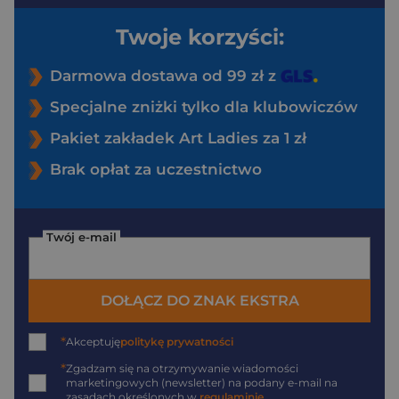
Twoje korzyści:
Darmowa dostawa od 99 zł z
Specjalne zniżki tylko dla klubowiczów
Pakiet zakładek Art Ladies za 1 zł
Brak opłat za uczestnictwo
Twój e-mail
DOŁĄCZ DO ZNAK EKSTRA
*
Akceptuję
politykę prywatności
*
Zgadzam się na otrzymywanie wiadomości
marketingowych (newsletter) na podany
e-mail
na
zasadach określonych w
regulaminie
.