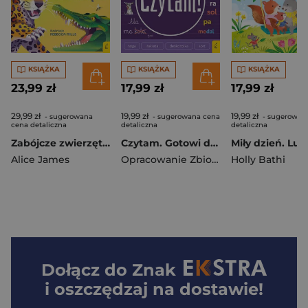
KSIĄŻKA
KSIĄŻKA
KSIĄŻKA
23,99 zł
17,99 zł
17,99 zł
29,99 zł
19,99 zł
19,99 zł
- sugerowana
- sugerowana cena
- sugerowan
cena detaliczna
detaliczna
detaliczna
Zabójcze zwierzęta. Lubię naklejać
Czytam. Gotowi do szkoły
Alice James
Opracowanie Zbiorowe
Holly Bathi
Dołącz do
Znak
i oszczędzaj na dostawie!