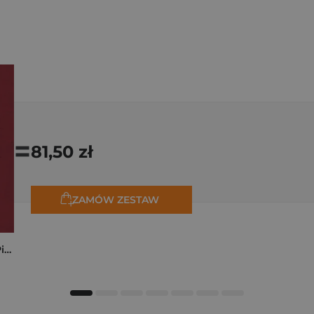
=
81,50 zł
ZAMÓW ZESTAW
Kryminalne dzieje Piastów. Mroczna historia dynastii