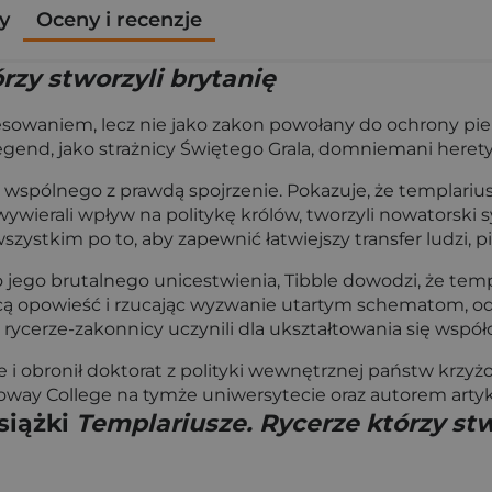
y
Oceny i recenzje
rzy stworzyli brytanię
resowaniem, lecz nie jako zakon powołany do ochrony pi
end, jako strażnicy Świętego Grala, domniemani heretyc
 wspólnego z prawdą spojrzenie. Pokazuje, że templariu
wierali wpływ na politykę królów, tworzyli nowatorski 
stkim po to, aby zapewnić łatwiejszy transfer ludzi, p
 jego brutalnego unicestwienia, Tibble dowodzi, że temp
ą opowieść i rzucając wyzwanie utartym schematom, ods
 rycerze-zakonnicy uczynili dla ukształtowania się współc
e i obronił doktorat z polityki wewnętrznej państw krz
y College na tymże uniwersytecie oraz autorem artyku
siążki
Templariusze. Rycerze którzy stw