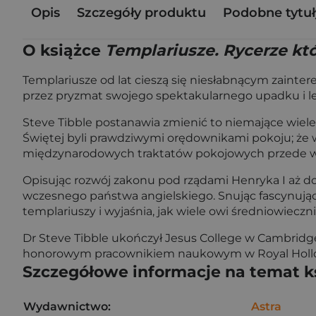
Opis
Szczegóły produktu
Podobne tytuł
O książce
Templariusze. Rycerze któ
Templariusze od lat cieszą się niesłabnącym zainte
przez pryzmat swojego spektakularnego upadku i leg
Steve Tibble postanawia zmienić to niemające wiele
Świętej byli prawdziwymi orędownikami pokoju; że wy
międzynarodowych traktatów pokojowych przede wszy
Opisując rozwój zakonu pod rządami Henryka I aż do
wczesnego państwa angielskiego. Snując fascynując
templariuszy i wyjaśnia, jak wiele owi średniowieczni
Dr Steve Tibble ukończył Jesus College w Cambridg
honorowym pracownikiem naukowym w Royal Hollowa
Szczegółowe informacje na temat k
Wydawnictwo:
Astra