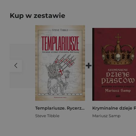
Kup w zestawie
+
Templariusze. Rycerze którzy stworzyli brytanię
Steve Tibble
Mariusz Samp