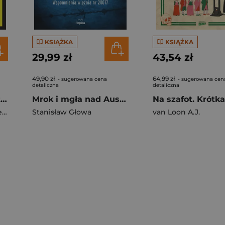
KSIĄŻKA
KSIĄŻKA
29,99 zł
43,54 zł
49,90 zł
64,99 zł
- sugerowana cena
- sugerowana cen
detaliczna
detaliczna
Gry pamięcią. O polityce historycznej, Polsce, Ukrainie i Rosji
Mrok i mgła nad Auschwitz
ki
Stanisław Głowa
van Loon A.J.