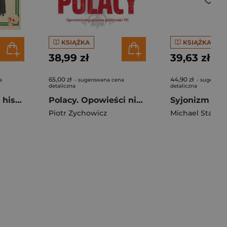
KSIĄŻKA
KSIĄŻKA
38,99 zł
39,63 zł
65,00 zł
44,90 zł
a
- sugerowana cena
- sugerowa
detaliczna
detaliczna
Na szafot. Krótka historia kary śmierci
Polacy. Opowieści niepoprawne politycznie VII
Syjonizm
Piotr Zychowicz
Michael Stanisl