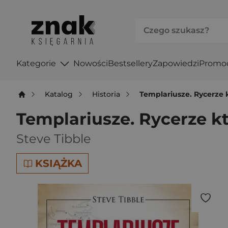
Kategorie
Nowości
Bestsellery
Zapowiedzi
Promo
Katalog
Historia
Templariusze. Rycerze k
Templariusze. Rycerze kt
Steve Tibble
KSIĄŻKA