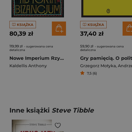
KSIĄŻKA
KSIĄŻKA
80,39 zł
37,40 zł
119,99 zł
59,90 zł
- sugerowana cena
- sugerowana cena
detaliczna
detaliczna
Nowe Imperium Rzymskie. Przebudzenie Wschodu. Historia Bizancjum. Tom I
Kaldellis Anthony
Grzegorz Motyka
,
Andrzej Brzeziec
7,5 (6)
Inne książki
Steve Tibble