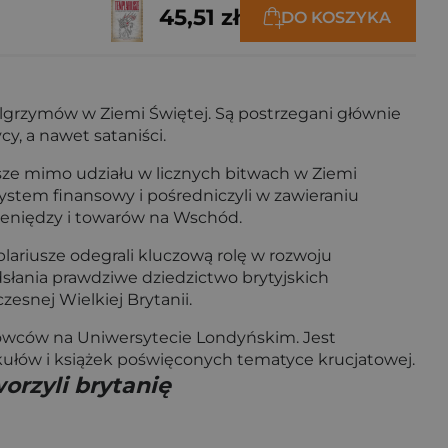
45,51 zł
DO KOSZYKA
elgrzymów w Ziemi Świętej. Są postrzegani głównie
y, a nawet sataniści.
sze mimo udziału w licznych bitwach w Ziemi
system finansowy i pośredniczyli w zawieraniu
ieniędzy i towarów na Wschód.
lariusze odegrali kluczową rolę w rozwoju
łania prawdziwe dziedzictwo brytyjskich
zesnej Wielkiej Brytanii.
yżowców na Uniwersytecie Londyńskim. Jest
łów i książek poświęconych tematyce krucjatowej.
orzyli brytanię