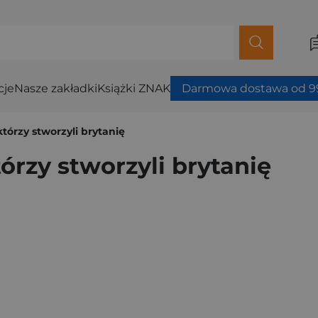
cje
Nasze zakładki
Książki ZNAK
Darmowa dostawa od 99
tórzy stworzyli brytanię
órzy stworzyli brytanię