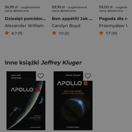
56,99 zł
69,99 zł
59,00 zł
- sugerowana
- sugerowana
- sugerowa
cena detaliczna
cena detaliczna
cena detaliczna
Dziesięć pomidorów, które zmieniły świat
Bon appétit! Jak zjeść Francję
Alexander William
Carolyn Boyd
8,7 (11)
7,0 (2)
7,7 (10)
Inne książki
Jeffrey Kluger