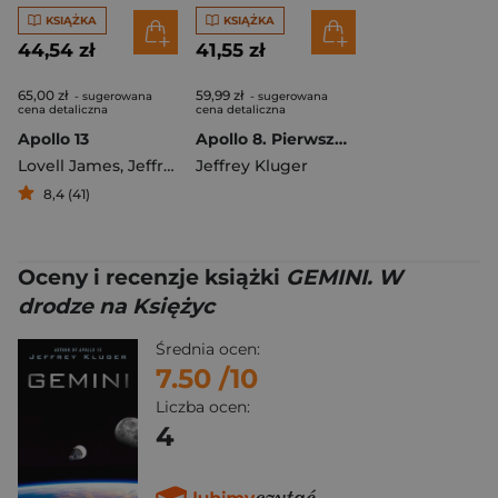
KSIĄŻKA
KSIĄŻKA
44,54 zł
41,55 zł
65,00 zł
59,99 zł
- sugerowana
- sugerowana
cena detaliczna
cena detaliczna
Apollo 13
Apollo 8. Pierwsza misja na księżyc
Lovell James
,
Jeffrey Kluger
Jeffrey Kluger
8,4 (41)
Oceny i recenzje książki
GEMINI. W
drodze na Księżyc
Średnia ocen:
7.50
/10
Liczba ocen:
4