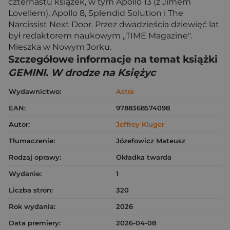
czternastu książek, w tym Apollo 13 (z Jimem
Lovellem), Apollo 8, Splendid Solution i The
Narcissist Next Door. Przez dwadzieścia dziewięć lat
był redaktorem naukowym „TIME Magazine".
Mieszka w Nowym Jorku.
Szczegółowe informacje na temat książki
GEMINI. W drodze na Księżyc
Wydawnictwo:
Astra
EAN:
9788368574098
Autor:
Jeffrey Kluger
Tłumaczenie:
Józefowicz Mateusz
Rodzaj oprawy:
Okładka twarda
Wydanie:
1
Liczba stron:
320
Rok wydania:
2026
Data premiery:
2026-04-08