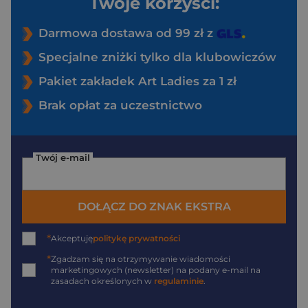
Twoje korzyści:
Darmowa dostawa od 99 zł z
Specjalne zniżki tylko dla klubowiczów
Pakiet zakładek Art Ladies za 1 zł
Brak opłat za uczestnictwo
Twój e-mail
DOŁĄCZ DO ZNAK EKSTRA
*
Akceptuję
politykę prywatności
*
Zgadzam się na otrzymywanie wiadomości
marketingowych (newsletter) na podany
e-mail
na
zasadach określonych w
regulaminie
.