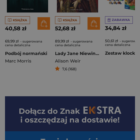
ZABAWKA
KSIĄŻKA
KSIĄŻKA
34,84 zł
40,58 zł
52,68 zł
50,61 zł
69,99 zł
89,99 zł
- sugerowan
- sugerowana
- sugerowana
cena detaliczna
cena detaliczna
cena detaliczna
Podbój normański
Lady Jane Niewinna zdrajczyni
Marc Morris
Alison Weir
7,6 (168)
Dołącz do
Znak
i oszczędzaj na dostawie!