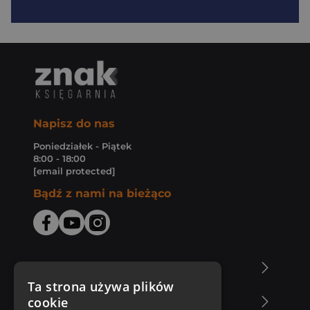
Napisz do nas
Poniedziałek - Piątek
8:00 - 18:00
[email protected]
Bądź z nami na bieżąco
O Księgarni Znak
Ta strona używa plików
cookie
Zakupy u nas