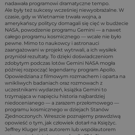
nadawała programowi dramatyczne tempo.
Ale były też sukcesy wcześniej niewyobrażalne. W
czasie, gdy w Wietnamie trwała wojna, a
amerykańscy politycy domagali się cięć w budżecie
NASA, powodzenie programu Gemini — a nawet
całego programu kosmicznego — wcale nie było
pewne. Mimo to naukowcy i astronauci
zaangażowani w projekt wytrwali, a ich wysiłek
przyniósł rezultaty. To dzięki doświadczeniom
zdobytym podczas lotów Gemini NASA mogła
później rozpocząć legendarny program Apollo.
Opowiedziana z filmowym rozmachem i oparta na
wnikliwych badaniach oraz rozmowach z
uczestnikami wydarzeń, książka Gemini to
trzymająca w napięciu historia najbardziej
niedocenianego — a zarazem przełomowego —
programu kosmicznego w dziejach Stanów
Zjednoczonych. Wreszcie poznajemy prawdziwą
opowieść o tym, jak człowiek dotarł na Księżyc.
Jeffrey Kluger jest autorem lub współautorem