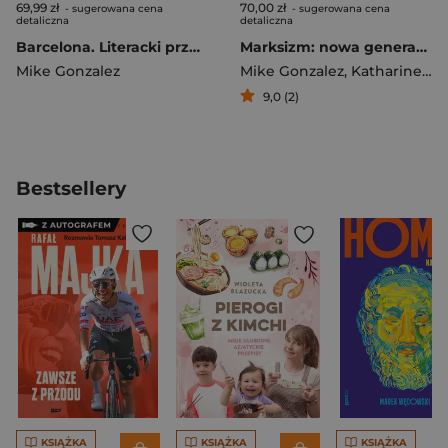
69,99 zł
70,00 zł
- sugerowana cena
- sugerowana cena
detaliczna
detaliczna
Barcelona. Literacki przewodnik dla podróżnych
Marksizm: nowa generacja. Jak z nim walczyć?
Mike Gonzalez
Mike Gonzalez
,
Katharine Gorka
9,0 (2)
Bestsellery
KSIĄŻKA
KSIĄŻKA
KSIĄŻKA