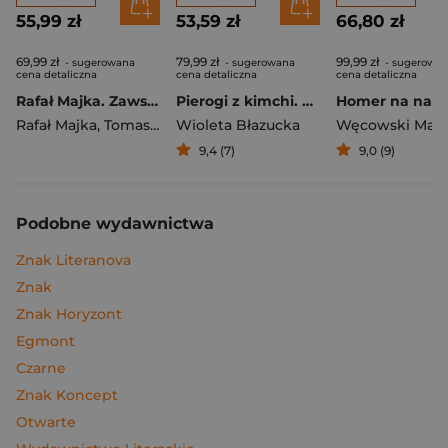
55,99 zł
53,59 zł
66,80 zł
69,99 zł
79,99 zł
99,99 zł
- sugerowana
- sugerowana
- sugerowa
cena detaliczna
cena detaliczna
cena detaliczna
Rafał Majka. Zawsze z przodu. Rozmawia Tomasz Kalemba - książka z autografem
Pierogi z kimchi. Moje ulubione azjatyckie przepisy
Rafał Majka
,
Tomasz Kalemba
Wioleta Błazucka
Węcowski Mar
9,4 (7)
9,0 (9)
Podobne wydawnictwa
Znak Literanova
Znak
Znak Horyzont
Egmont
Czarne
Znak Koncept
Otwarte