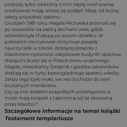
podróży, tylko niektórzy z nich będą mieli szansę
zrealizować misję, której się podjęli. Misję, od której
zależy przyszłość zakonu.
Grudzień 1981 roku. Magda Michalska przenosi się
po rozwodzie na zabitą dechami wieś, gdzie
odziedziczyła chałupę po swoim dziadku. W
pobliskim Henrykowie otrzymuje posadę
nauczycielki w szkole, dzielącej pospołu z
klasztorem cystersów zabytkowe budynki opactwa.
Nazajutrz budzi się w Polsce stanu wojennego.
Magda, mieszkańcy Świątnik i garstka zakonników
dostają się w tryby bezwzględnego aparatu władzy.
Jakby tego było mało, we wsi dochodzi do serii
brutalnych morderstw.
Czy są one dziełem pospolitych przestępców, a
może mają związek z tajemnicą od lat skrywaną
przez klasztor?
Szczegółowe informacje na temat książki
Testament templariusza