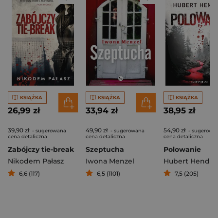
KSIĄŻKA
KSIĄŻKA
KSIĄŻKA
26,99 zł
33,94 zł
38,95 zł
39,90 zł
49,90 zł
54,90 zł
- sugerowana
- sugerowana
- sugerowa
cena detaliczna
cena detaliczna
cena detaliczna
Zabójczy tie-break
Szeptucha
Polowanie
Nikodem Pałasz
Iwona Menzel
Hubert Hender
6,6 (117)
6,5 (1101)
7,5 (205)