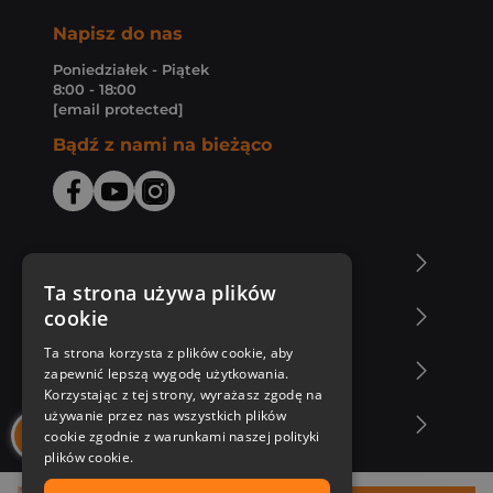
Napisz do nas
Poniedziałek - Piątek
8:00 - 18:00
[email protected]
Bądź z nami na bieżąco
O Księgarni Znak
Ta strona używa plików
cookie
Zakupy u nas
Ta strona korzysta z plików cookie, aby
Nasza oferta
zapewnić lepszą wygodę użytkowania.
Korzystając z tej strony, wyrażasz zgodę na
używanie przez nas wszystkich plików
Nasi autorzy
cookie zgodnie z warunkami naszej polityki
plików cookie.