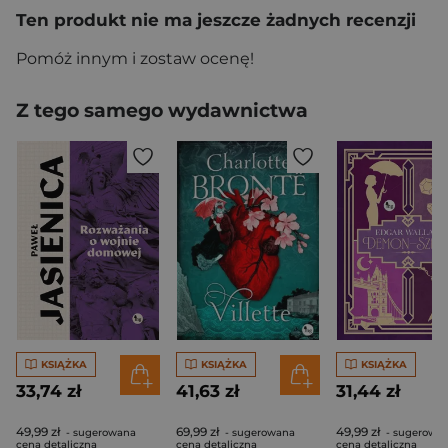
Ten produkt nie ma jeszcze żadnych recenzji
Pomóż innym i zostaw ocenę!
Z tego samego wydawnictwa
KSIĄŻKA
KSIĄŻKA
KSIĄŻKA
33,74 zł
41,63 zł
31,44 zł
49,99 zł
69,99 zł
49,99 zł
- sugerowana
- sugerowana
- sugerowa
cena detaliczna
cena detaliczna
cena detaliczna