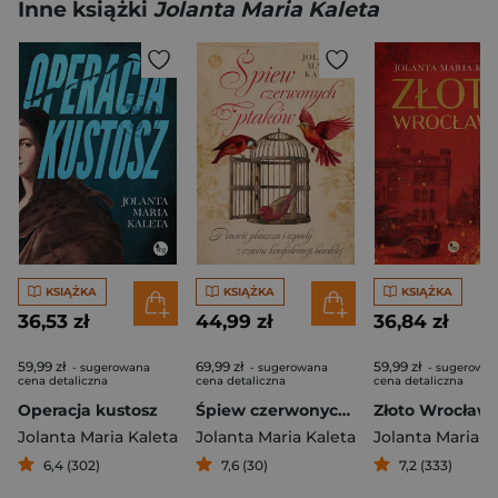
Inne książki
Jolanta Maria Kaleta
KSIĄŻKA
KSIĄŻKA
KSIĄŻKA
36,53 zł
44,99 zł
36,84 zł
59,99 zł
69,99 zł
59,99 zł
- sugerowana
- sugerowana
- sugerowa
cena detaliczna
cena detaliczna
cena detaliczna
Operacja kustosz
Śpiew czerwonych ptaków. Powieść płaszcza i szpady z czasów Konfederacji Barskiej
Złoto Wrocławi
Jolanta Maria Kaleta
Jolanta Maria Kaleta
Jolanta Maria K
6,4 (302)
7,6 (30)
7,2 (333)