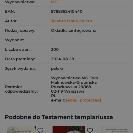
Wydawnictwo:
MG
EAN:
9788382410440
Autor:
Jolanta Maria Kaleta
Rodzaj oprawy:
Okładka zintegrowana
Wydanie:
1
Liczba stron:
300
Data premiery:
2024-08-28
Język wydania:
polski
Wydawnictwo MG Ewa
Malinowska-Grupińska
Podmiot
Pruszkowska 29/188
odpowiedzialny:
02-119 Warszawa
PL
e-mail:
[email protected]
Podobne do Testament templariusza