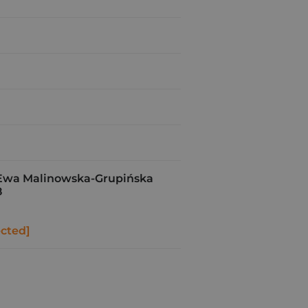
wa Malinowska-Grupińska
8
ected]