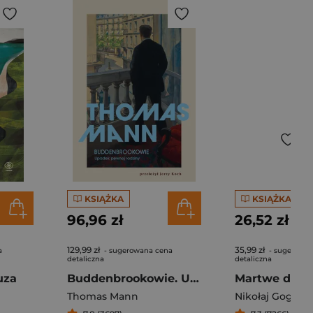
KSIĄŻKA
KSIĄŻKA
96,96 zł
26,52 zł
129,99 zł
35,99 zł
a
- sugerowana cena
- sugerowan
detaliczna
detaliczna
uza
Buddenbrookowie. Upadek pewnej rodziny
Martwe dusz
Thomas Mann
Nikołaj Gogol