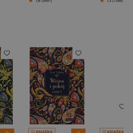
7,8 (3697)
7,3 (7266)
KSIĄŻKA
KSIĄŻKA