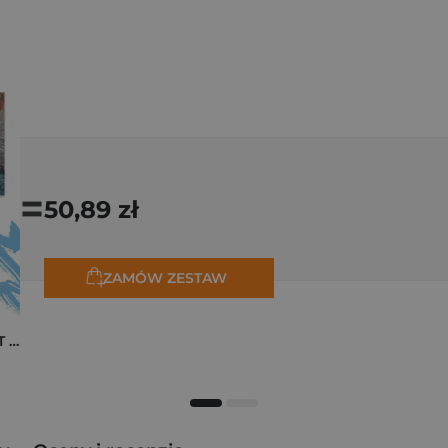
=
50,89 zł
ZAMÓW ZESTAW
Pakiet zakładek ART Monet