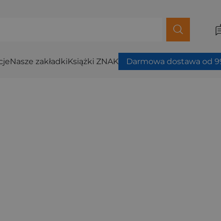
cje
Nasze zakładki
Książki ZNAK
Darmowa dostawa od 99