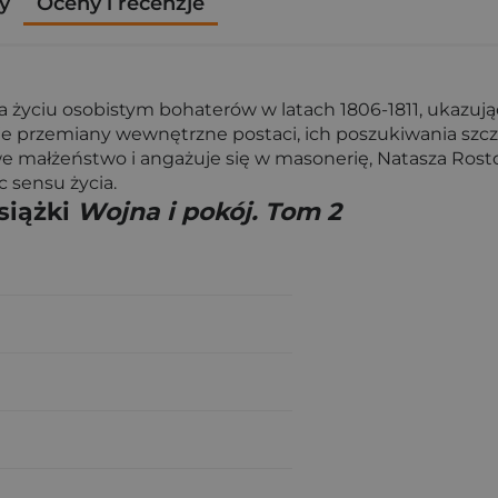
y
Oceny i recenzje
a życiu osobistym bohaterów w latach 1806-1811, ukazując
je przemiany wewnętrzne postaci, ich poszukiwania szcz
e małżeństwo i angażuje się w masonerię, Natasza Rost
c sensu życia.
siążki
Wojna i pokój. Tom 2