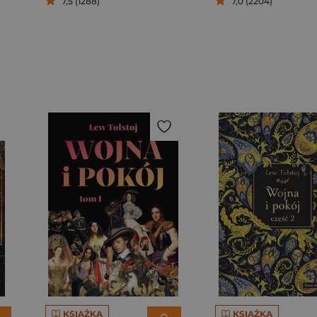
7,5 (1288)
7,0 (2204)
KSIĄŻKA
KSIĄŻKA