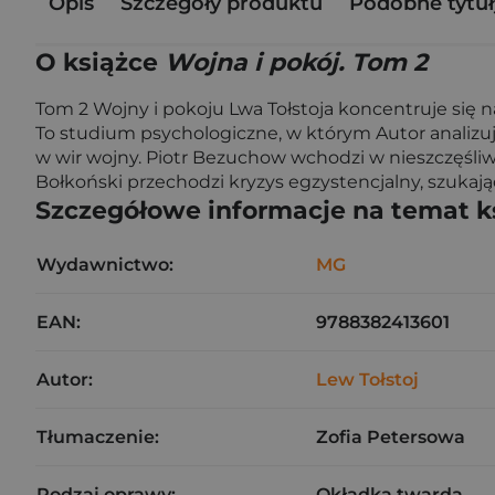
Opis
Szczegóły produktu
Podobne tytuł
O książce
Wojna i pokój. Tom 2
Tom 2 Wojny i pokoju Lwa Tołstoja koncentruje się n
To studium psychologiczne, w którym Autor analizu
w wir wojny. Piotr Bezuchow wchodzi w nieszczęśliw
Bołkoński przechodzi kryzys egzystencjalny, szukają
Szczegółowe informacje na temat k
Wydawnictwo:
MG
EAN:
9788382413601
Autor:
Lew Tołstoj
Tłumaczenie:
Zofia Petersowa
Rodzaj oprawy:
Okładka twarda