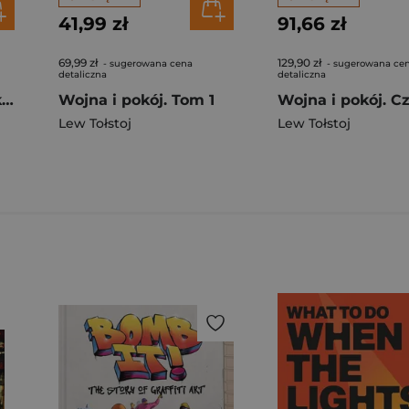
41,99 zł
91,66 zł
69,99 zł
129,90 zł
- sugerowana cena
- sugerowana ce
detaliczna
detaliczna
Anna Karenina Przekład Kazimiery Iłłakowiczówny
Wojna i pokój. Tom 1
Lew Tołstoj
Lew Tołstoj