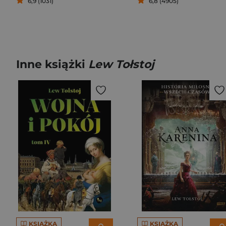
6,9 (1031)
6,8 (4905)
Inne książki
Lew Tołstoj
KSIĄŻKA
KSIĄŻKA