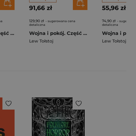
91,66 zł
55,96 zł
129,90 zł
74,90 zł
na
- sugerowana cena
- sugerowa
detaliczna
detaliczna
Wojna i pokój. Część 2 (edycja elegancka)
Wojna i pokój. Część 1 (edycja elegancka)
Wojna i pokój
Lew Tołstoj
Lew Tołstoj