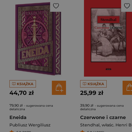
KSIĄŻKA
KSIĄŻKA
44,70 zł
25,99 zł
79,90 zł
39,90 zł
- sugerowana cena
- sugerowana cena
detaliczna
detaliczna
Eneida
Czerwone i czarne
Publiusz Wergiliusz
Stendhal
,
właśc. Henri Beyle