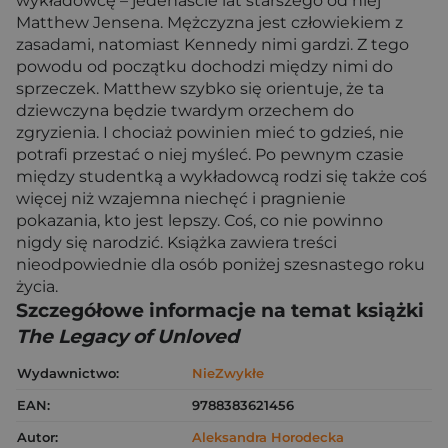
wykładowcę – jedenaście lat starszego od niej
Matthew Jensena. Mężczyzna jest człowiekiem z
zasadami, natomiast Kennedy nimi gardzi. Z tego
powodu od początku dochodzi między nimi do
sprzeczek. Matthew szybko się orientuje, że ta
dziewczyna będzie twardym orzechem do
zgryzienia. I chociaż powinien mieć to gdzieś, nie
potrafi przestać o niej myśleć. Po pewnym czasie
między studentką a wykładowcą rodzi się także coś
więcej niż wzajemna niechęć i pragnienie
pokazania, kto jest lepszy. Coś, co nie powinno
nigdy się narodzić. Książka zawiera treści
nieodpowiednie dla osób poniżej szesnastego roku
życia.
Szczegółowe informacje na temat książki
The Legacy of Unloved
Wydawnictwo:
NieZwykłe
EAN:
9788383621456
Autor:
Aleksandra Horodecka