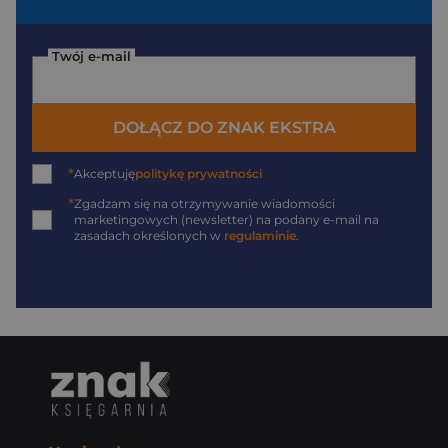
Twój e-mail
DOŁĄCZ DO ZNAK EKSTRA
*
Akceptuję
politykę prywatności
*
Zgadzam się na otrzymywanie wiadomości
marketingowych (newsletter) na podany
e-mail
na
zasadach określonych w
regulaminie
.