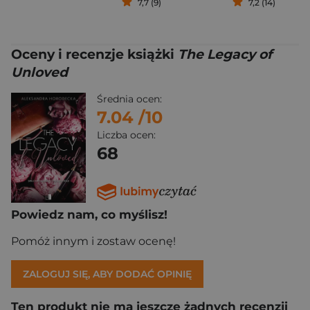
7,7 (9)
7,2 (14)
Oceny i recenzje książki
The Legacy of
Unloved
Średnia ocen:
7.04
/10
Liczba ocen:
68
Powiedz nam, co myślisz!
Pomóż innym i zostaw ocenę!
ZALOGUJ SIĘ, ABY DODAĆ OPINIĘ
Ten produkt nie ma jeszcze żadnych recenzji