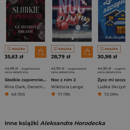
KSIĄŻKA
KSIĄŻKA
KSIĄŻKA
35,63 zł
28,79 zł
30,98 zł
44,99 zł
42,90 zł
44,90 zł
- sugerowana
- sugerowana
- sugerowa
cena detaliczna
cena detaliczna
cena detaliczna
Słodkie zapomnienie
Noc z nim 2
Życz mi szczęś
Rina Dark
,
December
Wiktoria Lange
6,8 (153)
7,7 (118)
7,3 (394)
Inne książki
Aleksandra Horodecka