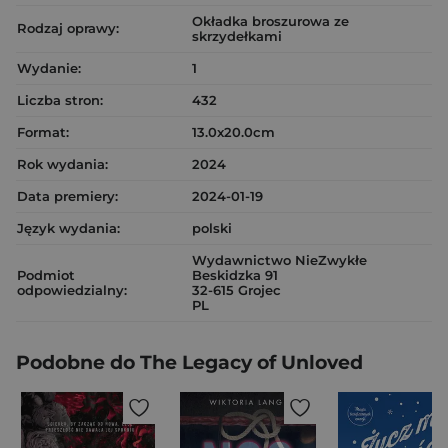
Okładka broszurowa ze
Rodzaj oprawy:
skrzydełkami
Wydanie:
1
Liczba stron:
432
Format:
13.0x20.0cm
Rok wydania:
2024
Data premiery:
2024-01-19
Język wydania:
polski
Wydawnictwo NieZwykłe
Podmiot
Beskidzka 91
odpowiedzialny:
32-615 Grojec
PL
Podobne do The Legacy of Unloved