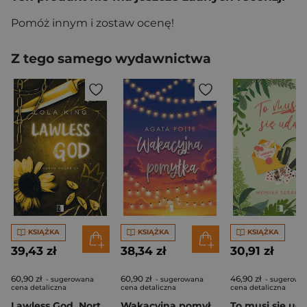
Pomóż innym i zostaw ocenę!
Z tego samego wydawnictwa
KSIĄŻKA
KSIĄŻKA
KSIĄŻKA
39,43 zł
38,34 zł
30,91 zł
60,90 zł
60,90 zł
46,90 zł
- sugerowana
- sugerowana
- sugerowa
cena detaliczna
cena detaliczna
cena detaliczna
Lawless God. North Shore Tom 4
Wakacyjna pomyłka
To musi się ud