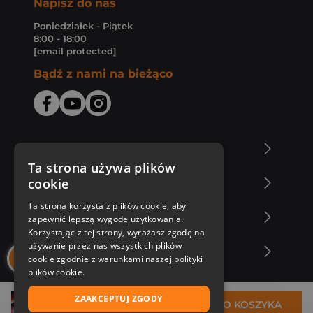
Napisz do nas
Poniedziałek - Piątek
8:00 - 18:00
[email protected]
Bądź z nami na bieżąco
O Księgarni Znak
Ta strona używa plików
cookie
Zakupy u nas
Ta strona korzysta z plików cookie, aby
Nasza oferta
zapewnić lepszą wygodę użytkowania.
Korzystając z tej strony, wyrażasz zgodę na
używanie przez nas wszystkich plików
Nasi autorzy
cookie zgodnie z warunkami naszej polityki
plików cookie.
ZAAKCEPTUJ ZGODY
32,49 zł
DO KOSZYKA