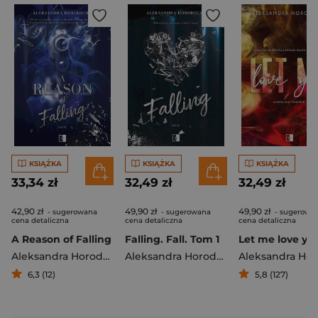
KSIĄŻKA
KSIĄŻKA
KSIĄŻKA
33,34 zł
32,49 zł
32,49 zł
42,90 zł
49,90 zł
49,90 zł
- sugerowana
- sugerowana
- sugerowa
cena detaliczna
cena detaliczna
cena detaliczna
A Reason of Falling
Falling. Fall. Tom 1
Let me love yo
Aleksandra Horodecka
Aleksandra Horodecka
6,3 (12)
5,8 (127)