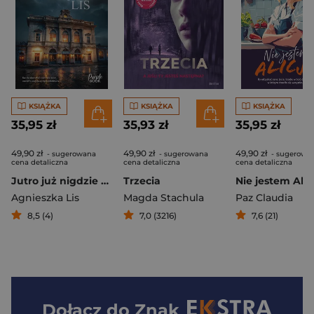
KSIĄŻKA
KSIĄŻKA
KSIĄŻKA
35,95 zł
35,93 zł
35,95 zł
49,90 zł
49,90 zł
49,90 zł
- sugerowana
- sugerowana
- sugerowa
cena detaliczna
cena detaliczna
cena detaliczna
Jutro już nigdzie nie pojadę. Spadek
Trzecia
Nie jestem Alic
Agnieszka Lis
Magda Stachula
Paz Claudia
8,5 (4)
7,0 (3216)
7,6 (21)
Dołącz do
Znak