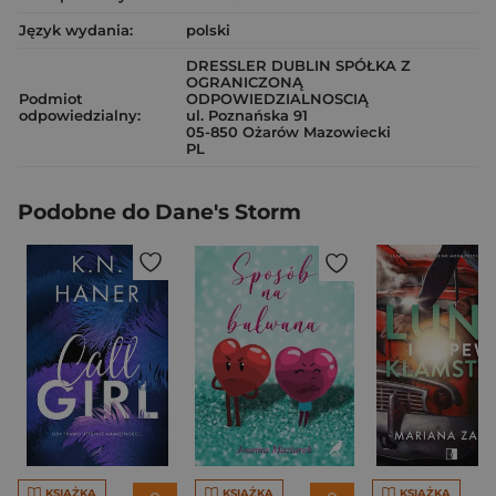
Język wydania:
polski
DRESSLER DUBLIN SPÓŁKA Z
OGRANICZONĄ
Podmiot
ODPOWIEDZIALNOSCIĄ
odpowiedzialny:
ul. Poznańska 91
05-850 Ożarów Mazowiecki
PL
Podobne do Dane's Storm
KSIĄŻKA
KSIĄŻKA
KSIĄŻKA