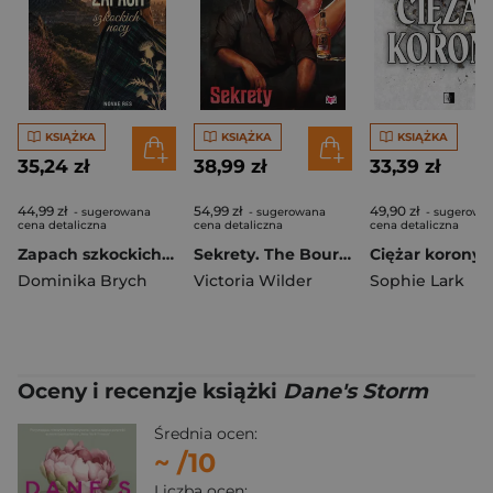
KSIĄŻKA
KSIĄŻKA
KSIĄŻKA
35,24 zł
38,99 zł
33,39 zł
44,99 zł
54,99 zł
49,90 zł
- sugerowana
- sugerowana
- sugerowa
cena detaliczna
cena detaliczna
cena detaliczna
Zapach szkockich nocy
Sekrety. The Bourbon Boys
Dominika Brych
Victoria Wilder
Sophie Lark
Oceny i recenzje książki
Dane's Storm
Średnia ocen:
~
/10
Liczba ocen: