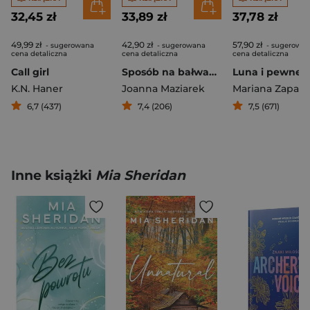
32,45 zł
33,89 zł
37,78 zł
49,99 zł
42,90 zł
57,90 zł
- sugerowana
- sugerowana
- sugerowa
cena detaliczna
cena detaliczna
cena detaliczna
Call girl
Sposób na bałwana
K.N. Haner
Joanna Maziarek
Mariana Zapata
6,7 (437)
7,4 (206)
7,5 (671)
Inne książki
Mia Sheridan