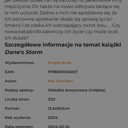
jak zawsze działa na nią bardziej niż jakikolwiek inny
mężczyzna. On także na nowo odkrywa żarzące się
w nim uczucie. Żadne z nich nie spodziewa się, że
ich ponowne spotkanie okaże się sprawą życia i
śmierci i że czeka ich wstrząsający zwrot losu. . . Czy
nowa katastrofa zakończy ich życie czy może ocali
ich dusze?
Szczegółowe informacje na temat książki
Dane's Storm
Wydawnictwo:
Purple Book
EAN:
9788383106007
Autor:
Mia Sheridan
Rodzaj oprawy:
Okładka broszurowa (miękka)
Liczba stron:
320
Format:
12.5x19.5cm
Rok wydania:
2024
Data premiery:
2024-02-14