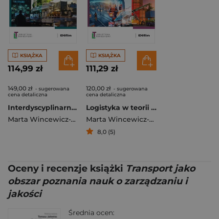
KSIĄŻKA
KSIĄŻKA
114,99 zł
111,29 zł
149,00 zł
120,00 zł
- sugerowana
- sugerowana
cena detaliczna
cena detaliczna
Interdyscyplinarność logistyki wojskowej w teorii i praktyce nauk o zarządzaniu i jakości
Logistyka w teorii i praktyce nauk o zarządzaniu i jakości
Marta Wincewicz-Bosy
Marta Wincewicz-Bosy
,
redakcja nau
8,0 (5)
Oceny i recenzje książki
Transport jako
obszar poznania nauk o zarządzaniu i
jakości
Średnia ocen: