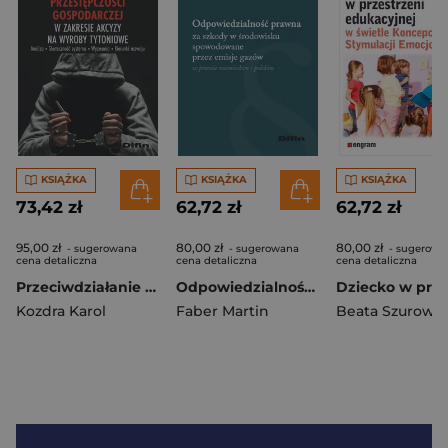
KSIĄŻKA
KSIĄŻKA
KSIĄŻKA
73,42 zł
62,72 zł
62,72 zł
95,00 zł
80,00 zł
80,00 zł
- sugerowana
- sugerowana
- sugerowa
cena detaliczna
cena detaliczna
cena detaliczna
Przeciwdziałanie przestępczości gospodarczej w zakresie akcyzy na wyroby tytoniowe
Odpowiedzialność prawna za szkody w środowisku spowodowane przez emisje gazów w prawie niemieckim i polskim
Kozdra Karol
Faber Martin
Beata Szurows