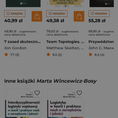
KSIĄŻKA
KSIĄŻKA
KSIĄŻKA
40,99 zł
49,38 zł
55,28 zł
49,90 zł
79,00 zł
69,90 zł
- sugerowana
- sugerowana
- sugerowa
cena detaliczna
cena detaliczna
cena detaliczna
7 zasad skutecznego zespołu. Jak budować współpracę, zaangażowanie i efektywność
Team Topologies. Organizowanie biznesu i zespołów technologicznych dla szybkiego przepływu pracy
Jon Gordon
Matthew Skelton
,
Manuel Pais
John C. Maxwel
,
Ruth 
7,7 (3)
9,0 (2)
8,5 (4)
Inne książki
Marta Wincewicz-Bosy