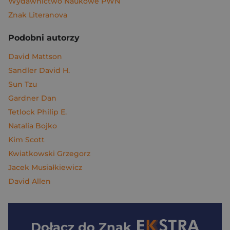
Wydawnictwo Naukowe PWN
Znak Literanova
Podobni autorzy
David Mattson
Sandler David H.
Sun Tzu
Gardner Dan
Tetlock Philip E.
Natalia Bojko
Kim Scott
Kwiatkowski Grzegorz
Jacek Musiałkiewicz
David Allen
Dołącz do
Znak