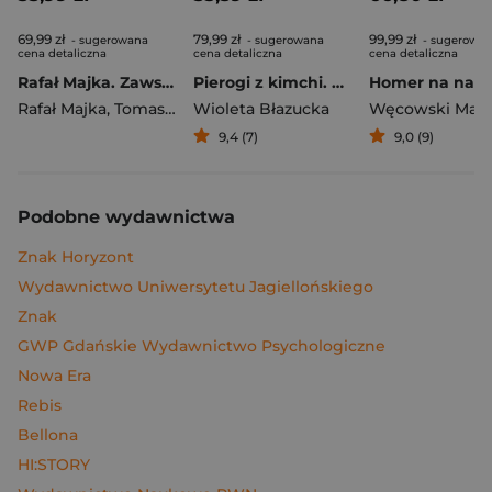
69,99 zł
79,99 zł
99,99 zł
- sugerowana
- sugerowana
- sugerowa
cena detaliczna
cena detaliczna
cena detaliczna
Rafał Majka. Zawsze z przodu. Rozmawia Tomasz Kalemba - książka z autografem
Pierogi z kimchi. Moje ulubione azjatyckie przepisy
Rafał Majka
,
Tomasz Kalemba
Wioleta Błazucka
Węcowski Mar
9,4 (7)
9,0 (9)
Podobne wydawnictwa
Znak Horyzont
Wydawnictwo Uniwersytetu Jagiellońskiego
Znak
GWP Gdańskie Wydawnictwo Psychologiczne
Nowa Era
Rebis
Bellona
HI:STORY