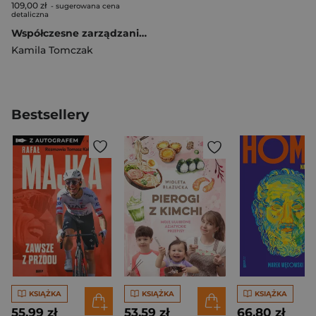
109,00 zł
- sugerowana cena
detaliczna
Współczesne zarządzanie kulturą organizacyjną
Kamila Tomczak
Bestsellery
KSIĄŻKA
KSIĄŻKA
KSIĄŻKA
55,99 zł
53,59 zł
66,80 zł