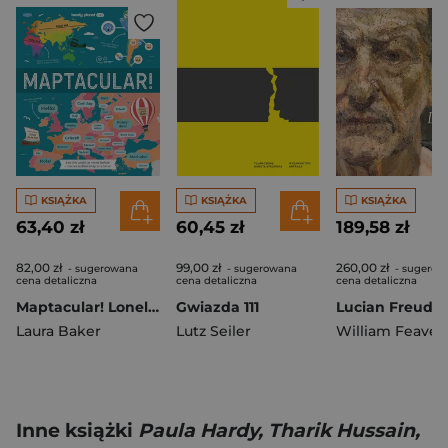
KSIĄŻKA
KSIĄŻKA
KSIĄŻKA
63,40 zł
60,45 zł
189,58 zł
82,00 zł
99,00 zł
260,00 zł
- sugerowana
- sugerowana
- sugerow
cena detaliczna
cena detaliczna
cena detaliczna
Maptacular! Lonely Planet Kids
Gwiazda 111
Lucian Freud
Laura Baker
Lutz Seiler
William Feaver
Inne książki
Paula Hardy, Tharik Hussain,