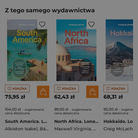
Z tego samego wydawnictwa
KSIĄŻKA
KSIĄŻKA
KSIĄŻKA
75,95 zł
62,43 zł
68,31 zł
104,00 zł
99,00 zł
93,00 zł
- sugerowana
- sugerowana
- sugerowa
cena detaliczna
cena detaliczna
cena detaliczna
South America. Lonely planet
North Africa. Lonely planet
Albiston Isabel
,
Bárbara Bianchi
Maxwell Virginia
,
Egerton Alex
,
Bremner Jade
Craig McLachla
,
Fitz