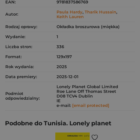
EAN:
9781837586769
Paula Hardy
,
Tharik Hussain
,
Autor:
Keith Lauren
Rodzaj oprawy:
Okładka broszurowa (miękka)
Wydanie:
1
Liczba stron:
336
Format:
129x197
Rok wydania:
2025
Data premiery:
2025-12-01
Lonely Planet Global Limited
Roe Lane Off Thomas Street
Podmiot
D08 TCV4 Dublin
odpowiedzialny:
IE
e-mail:
[email protected]
Podobne do Tunisia. Lonely planet