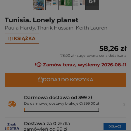
6+
Tunisia. Lonely planet
Paula Hardy
,
Tharik Hussain
,
Keith Lauren
KSIĄŻKA
58,26 zł
78,00 zł
- sugerowana cena detaliczna
Zamów teraz, wyślemy 2026-08-11
DODAJ DO KOSZYKA
Darmowa dostawa od 399 zł
Do darmowej dostawy brakuje Ci 399,00 zł
Dostawa za 0 zł
dla
DOŁĄCZ
zamówień od 99 zł