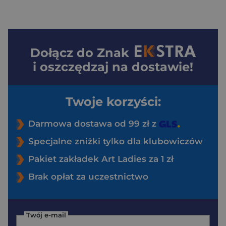
Dołącz do
Znak
i oszczędzaj na dostawie!
Twoje korzyści:
Darmowa dostawa od 99 zł z
Specjalne zniżki tylko dla klubowiczów
Pakiet zakładek Art Ladies za 1 zł
Brak opłat za uczestnictwo
Twój e-mail