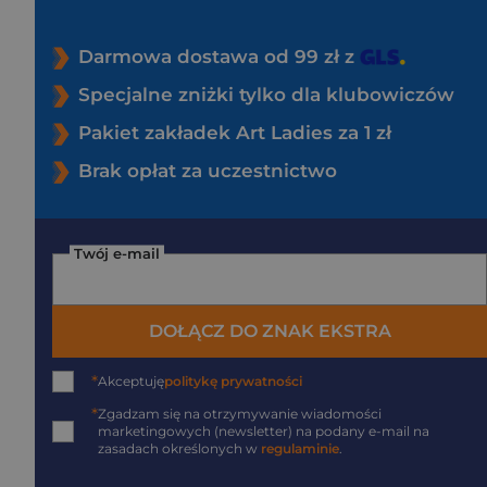
Darmowa dostawa od 99 zł z
Specjalne zniżki tylko dla klubowiczów
Pakiet zakładek Art Ladies za 1 zł
Brak opłat za uczestnictwo
Twój e-mail
DOŁĄCZ DO ZNAK EKSTRA
*
Akceptuję
politykę prywatności
*
Zgadzam się na otrzymywanie wiadomości
marketingowych (newsletter) na podany
e-mail
na
zasadach określonych w
regulaminie
.