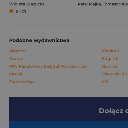
Wioleta Błazucka
Rafał Majka
,
Tomasz Kalemba
9,4 (7)
Podobne wydawnictwa
Albatros
Karakter
Czarne
Edgard
PIW Państwowy Instytut Wydawniczy
Replika
Pascal
Vis-a-Vis Eti
ExpressMap
MG
Dołącz