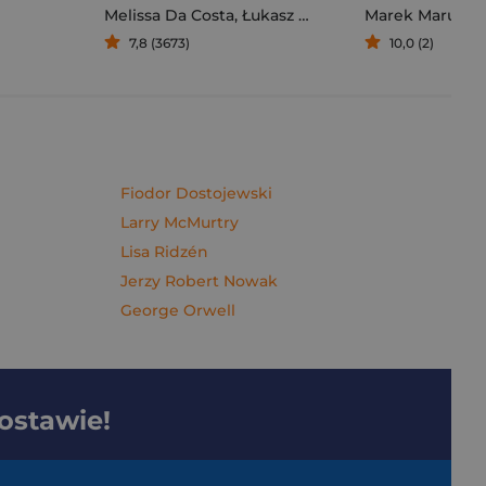
Melissa Da Costa
,
Łukasz Müller
Marek Maruszc
7,8 (3673)
10,0 (2)
Fiodor Dostojewski
Larry McMurtry
Lisa Ridzén
Jerzy Robert Nowak
George Orwell
dostawie!