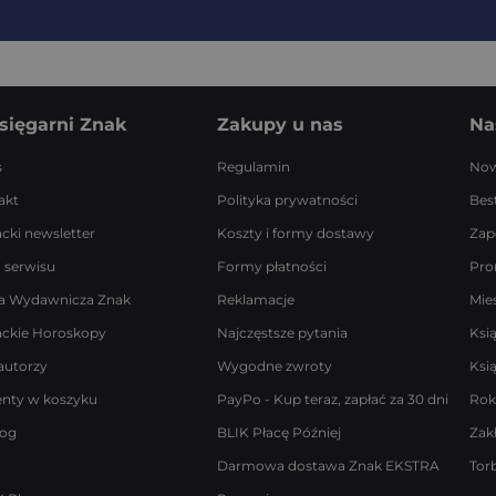
sięgarni Znak
Zakupy u nas
Na
s
Regulamin
Now
akt
Polityka prywatności
Best
acki newsletter
Koszty i formy dostawy
Zap
 serwisu
Formy płatności
Pro
a Wydawnicza Znak
Reklamacje
Mie
ackie Horoskopy
Najczęstsze pytania
Ksi
autorzy
Wygodne zwroty
Ksi
enty w koszyku
PayPo - Kup teraz, zapłać za 30 dni
Rok
log
BLIK Płacę Później
Zak
Darmowa dostawa Znak EKSTRA
Tor