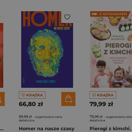
KSIĄŻKA
KSIĄŻKA
66,80 zł
79,99 zł
99,99 zł
79,99 zł
- sugerowana cena
- sugerowana cen
detaliczna
detaliczna
Rafał Majka. Zawsze z przodu. Rozmawia Tomasz Kalemba - książka z autografem
Homer na nasze czasy