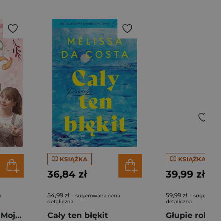
KSIĄŻKA
KSIĄŻKA
36,84 zł
39,99 zł
54,99 zł
59,99 zł
a
- sugerowana cena
- sugerowan
detaliczna
detaliczna
Pierogi z kimchi. Moje ulubione azjatyckie przepisy - książka z autografem
Cały ten błękit