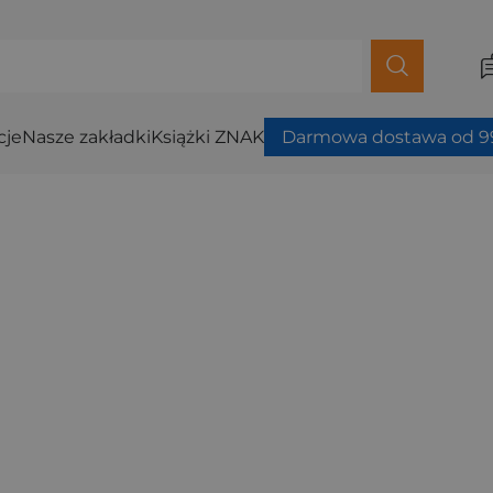
cje
Nasze zakładki
Książki ZNAK
Darmowa dostawa od 99