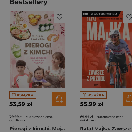
Bestsellery
KSIĄŻKA
KSIĄŻKA
53,59 zł
55,99 zł
79,99 zł
69,99 zł
- sugerowana cena
- sugerowana cena
detaliczna
detaliczna
Pierogi z kimchi. Moje ulubione azjatyckie przepisy