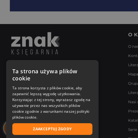
O K
O na
Kont
Liter
Napisz do nas
Ta strona używa plików
Mapa
Poniedziałek - Piątek
cookie
8:00 - 18:00
Grup
[email protected]
Ta strona korzysta z plików cookie, aby
Liter
zapewnić lepszą wygodę użytkowania.
Bądź z nami na bieżąco
Korzystając z tej strony, wyrażasz zgodę na
Nasi 
używanie przez nas wszystkich plików
cookie zgodnie z warunkami naszej polityki
Prez
plików cookie.
Kata
ZAAKCEPTUJ ZGODY
Serie