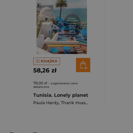
KSIĄŻKA
58,26 zł
78,00 zł
- sugerowana cena
detaliczna
Tunisia. Lonely planet
Paula Hardy
,
Tharik Hussain
,
Keith Lauren