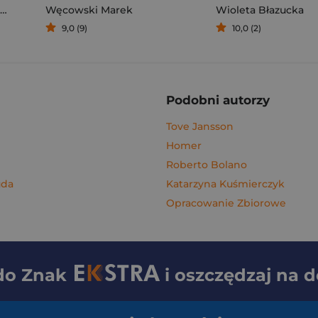
Węcowski Marek
Wioleta Błazucka
9,0 (9)
10,0 (2)
Podobni autorzy
Tove Jansson
Homer
Roberto Bolano
uda
Katarzyna Kuśmierczyk
Opracowanie Zbiorowe
 do
Znak
i oszczędzaj na 