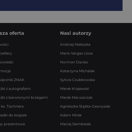
sza oferta
Nasi autorzy
ości
Andrzej Maleszka
sellery
Mario Vargas Llosa
owiedzi
Norman Davies
mocje
Katarzyna Michalak
sięcznik ZNAK
Sylwia Czubkowska
ążki z autografami
Marek Krajewski
ążki z barwionymi brzegami
Marek Maruszczak
 ks. Tischnera
Agnieszka Stążka-Gawrysiak
ładki do książek
Adam Mirek
by prezentowe
Maciej Siembieda