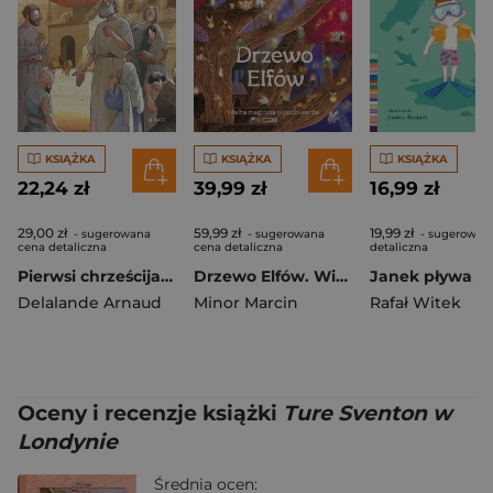
KSIĄŻKA
KSIĄŻKA
KSIĄŻKA
22,24 zł
39,99 zł
16,99 zł
29,00 zł
59,99 zł
19,99 zł
- sugerowana
- sugerowana
- sugerowan
cena detaliczna
cena detaliczna
detaliczna
Pierwsi chrześcijanie
Drzewo Elfów. Wielka magiczna wyszukiwanka
Delalande Arnaud
Minor Marcin
Rafał Witek
Oceny i recenzje książki
Ture Sventon w
Londynie
Średnia ocen: