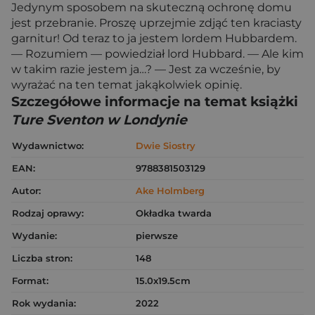
Jedynym sposobem na skuteczną ochronę domu
jest przebranie. Proszę uprzejmie zdjąć ten kraciasty
garnitur! Od teraz to ja jestem lordem Hubbardem.
— Rozumiem — powiedział lord Hubbard. — Ale kim
w takim razie jestem ja…? — Jest za wcześnie, by
wyrażać na ten temat jakąkolwiek opinię.
Szczegółowe informacje na temat książki
Ture Sventon w Londynie
Wydawnictwo:
Dwie Siostry
EAN:
9788381503129
Autor:
Ake Holmberg
Rodzaj oprawy:
Okładka twarda
Wydanie:
pierwsze
Liczba stron:
148
Format:
15.0x19.5cm
Rok wydania:
2022