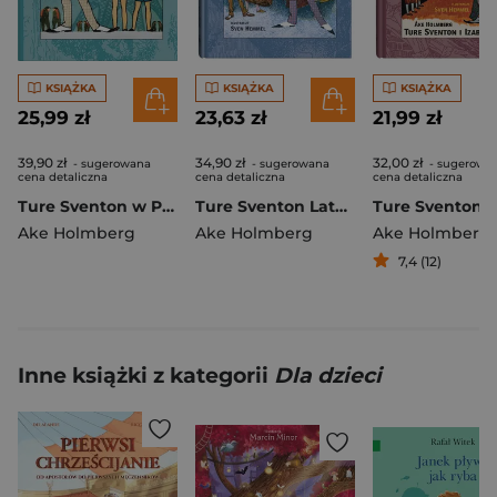
KSIĄŻKA
KSIĄŻKA
KSIĄŻKA
25,99 zł
23,63 zł
21,99 zł
39,90 zł
34,90 zł
32,00 zł
- sugerowana
- sugerowana
- sugerowa
cena detaliczna
cena detaliczna
cena detaliczna
Ture Sventon w Paryżu
Ture Sventon Latający detektyw
Ake Holmberg
Ake Holmberg
Ake Holmberg
7,4 (12)
Inne książki z kategorii
Dla dzieci