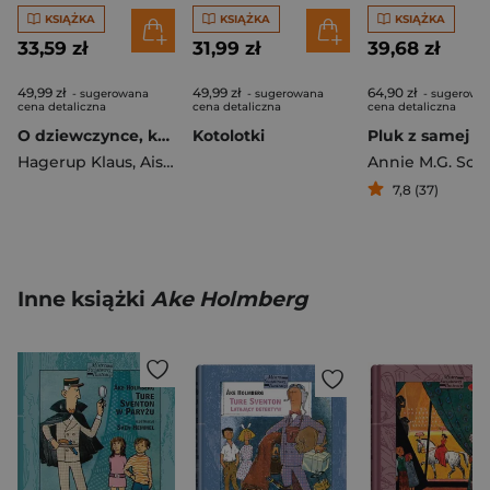
KSIĄŻKA
KSIĄŻKA
KSIĄŻKA
33,59 zł
31,99 zł
39,68 zł
49,99 zł
49,99 zł
64,90 zł
- sugerowana
- sugerowana
- sugerowa
cena detaliczna
cena detaliczna
cena detaliczna
O dziewczynce, która chciała ocalić książki
Kotolotki
Pluk z samej g
Hagerup Klaus
,
Aisato Lisa
7,8 (37)
Inne książki
Ake Holmberg