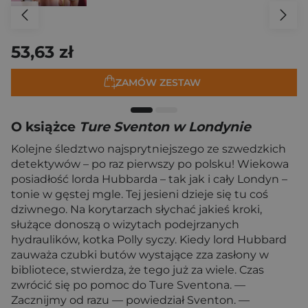
53,63 zł
ZAMÓW ZESTAW
O książce
Ture Sventon w Londynie
Kolejne śledztwo najsprytniejszego ze szwedzkich
detektywów – po raz pierwszy po polsku! Wiekowa
posiadłość lorda Hubbarda – tak jak i cały Londyn –
tonie w gęstej mgle. Tej jesieni dzieje się tu coś
dziwnego. Na korytarzach słychać jakieś kroki,
służące donoszą o wizytach podejrzanych
hydraulików, kotka Polly syczy. Kiedy lord Hubbard
zauważa czubki butów wystające zza zasłony w
bibliotece, stwierdza, że tego już za wiele. Czas
zwrócić się po pomoc do Ture Sventona. —
Zacznijmy od razu — powiedział Sventon. —