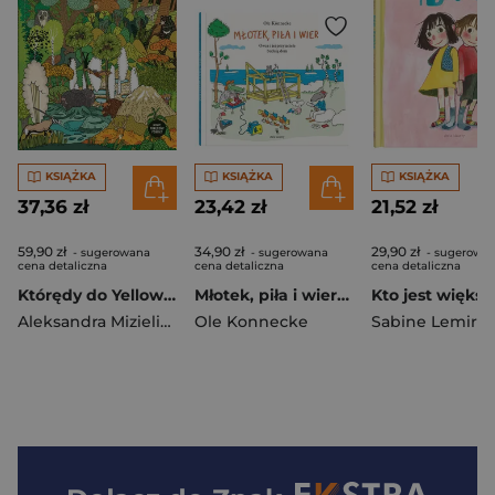
KSIĄŻKA
KSIĄŻKA
KSIĄŻKA
37,36 zł
23,42 zł
21,52 zł
59,90 zł
34,90 zł
29,90 zł
- sugerowana
- sugerowana
- sugerowa
cena detaliczna
cena detaliczna
cena detaliczna
Którędy do Yellowstone? Dzika podróż po parkach narodowych (format podręczny)
Młotek, piła i wiertarka
Aleksandra Mizielińska
Ole Konnecke
,
Daniel Mizieliński
Sabine Lemire