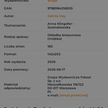
Wydawnictwo:
Wilga
EAN:
9788384258255
Autor:
Jamila Hay
Anna Klingofer-
Tłumaczenie:
Szostakowska
Okładka broszurowa
Rodzaj oprawy:
(miękka)
Liczba stron:
160
Format:
142x202
Rok wydania:
2026
Data premiery:
2026-06-17
Grupa Wydawnicza Foksal
Sp. z o.o
Podmiot
Marszałkowska 116/122
odpowiedzialny:
00-017 Warszawa
PL
e-mail:
[email protected]