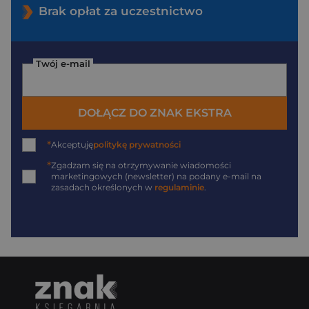
Brak opłat za uczestnictwo
Twój e-mail
DOŁĄCZ DO ZNAK EKSTRA
*
Akceptuję
politykę prywatności
*
Zgadzam się na otrzymywanie wiadomości
marketingowych (newsletter) na podany
e-mail
na
zasadach określonych w
regulaminie
.