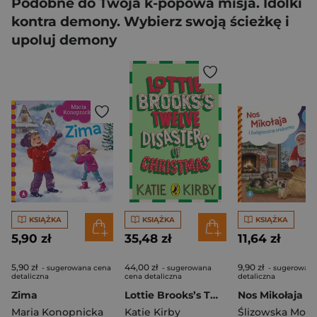
Podobne do Twoja k-popowa misja. Idolki
kontra demony. Wybierz swoją ścieżkę i
upoluj demony
KSIĄŻKA
KSIĄŻKA
KSIĄŻKA
5,90 zł
35,48 zł
11,64 zł
5,90 zł
44,00 zł
9,90 zł
- sugerowana cena
- sugerowana
- sugerowana
detaliczna
cena detaliczna
detaliczna
Zima
Lottie Brooks’s Twelve Disasters of Christmas
Maria Konopnicka
Katie Kirby
Ślizowska Moni