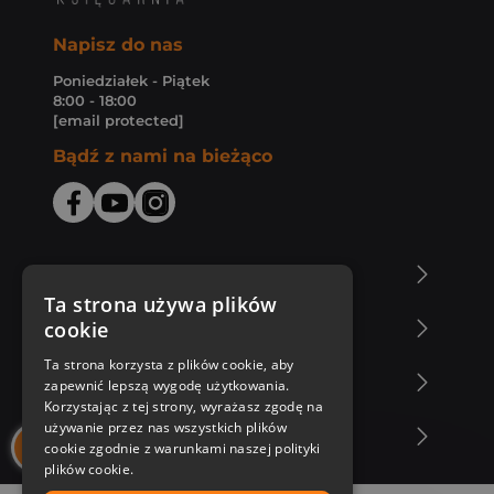
Napisz do nas
Poniedziałek - Piątek
8:00 - 18:00
[email protected]
Bądź z nami na bieżąco
O Księgarni Znak
Ta strona używa plików
cookie
Zakupy u nas
Ta strona korzysta z plików cookie, aby
Nasza oferta
zapewnić lepszą wygodę użytkowania.
Korzystając z tej strony, wyrażasz zgodę na
używanie przez nas wszystkich plików
Nasi autorzy
cookie zgodnie z warunkami naszej polityki
plików cookie.