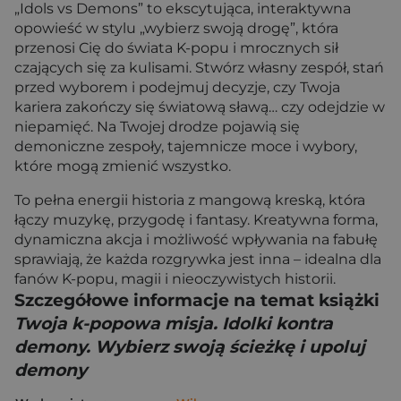
„Idols vs Demons” to ekscytująca, interaktywna
opowieść w stylu „wybierz swoją drogę”, która
przenosi Cię do świata K-popu i mrocznych sił
czających się za kulisami. Stwórz własny zespół, stań
przed wyborem i podejmuj decyzje, czy Twoja
kariera zakończy się światową sławą… czy odejdzie w
niepamięć. Na Twojej drodze pojawią się
demoniczne zespoły, tajemnicze moce i wybory,
które mogą zmienić wszystko.
To pełna energii historia z mangową kreską, która
łączy muzykę, przygodę i fantasy. Kreatywna forma,
dynamiczna akcja i możliwość wpływania na fabułę
sprawiają, że każda rozgrywka jest inna – idealna dla
fanów K-popu, magii i nieoczywistych historii.
Szczegółowe informacje na temat książki
Twoja k-popowa misja. Idolki kontra
demony. Wybierz swoją ścieżkę i upoluj
demony