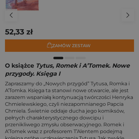
52,33 zł
ZAMÓW ZESTAW
O książce
Tytus, Romek i A’Tomek. Nowe
przygody. Księga I
Zapraszamy do „Nowych przygód” Tytusa, Romka i
A’Tomka. Księga ta stanowi nowe otwarcie, ale jest
zarazem wspaniałą kontynuacją twórczości Henryka
Chmielewskiego, czyli niezapomnianego Papcia
Chmiela. Świetnie oddaje ducha jego komiksów,
pełnych charakterystycznego dowcipu i
przenikliwego zmysłu obserwacyjnego. Romek i
A’Tomek wraz z profesorem T’Alentem podejmą
kolejną próbę uczłowieczenia Tytusa. Jak zwykle