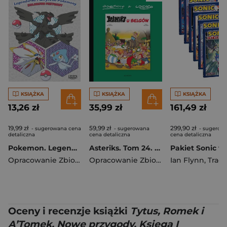
KSIĄŻKA
KSIĄŻKA
KSIĄŻKA
13,26 zł
35,99 zł
161,49 zł
19,99 zł
59,99 zł
299,90 zł
- sugerowana cena
- sugerowana
- sugerow
detaliczna
cena detaliczna
cena detaliczna
Pokemon. Legendarne i Mityczne Pokemony. Kolorowe przygody
Asteriks. Tom 24. Asteriks u Belgów
Opracowanie Zbiorowe
Opracowanie Zbiorowe
Ian Flynn
,
Tracy Ya
Oceny i recenzje książki
Tytus, Romek i
A’Tomek. Nowe przygody. Księga I