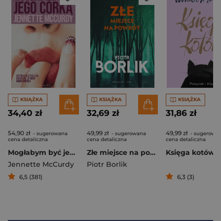
KSIĄŻKA
KSIĄŻKA
KSIĄŻKA
34,40 zł
32,69 zł
31,86 zł
54,90 zł
49,99 zł
49,99 zł
- sugerowana
- sugerowana
- sugerowa
cena detaliczna
cena detaliczna
cena detaliczna
Mogłabym być jego córką
Złe miejsce na powrót
Księga kotów
Jennette McCurdy
Piotr Borlik
6,5 (381)
6,3 (3)