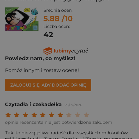
Średnia ocen:
5.88
/10
Liczba ocen:
42
Powiedz nam, co myślisz!
Pomóż innym i zostaw ocenę!
ZALOGUJ SIĘ, ABY DODAĆ OPINIĘ
Czytadła i czekadełka
29/07/2026
Twoja ocena: Beznadziejna 1/10"
Twoja ocena: Bardzo słaba 2/10"
Twoja ocena: Słaba 3/10"
Twoja ocena: Może być 4/10"
Twoja ocena: Przeciętna 5/10"
Twoja ocena: Dobra 6/10"
Twoja ocena: Bardzo dobra 7/10"
Twoja ocena: Rewelacyjna 8/10
Twoja ocena: Wybitna 9/10
Twoja ocena: Arcydzieło
opinia recenzenta nie jest potwierdzona zakupem
Tak, to niewątpliwa radość dla wszystkich miłośników