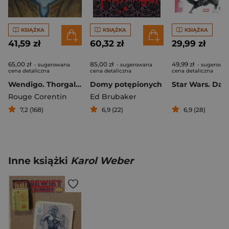
KSIĄŻKA
KSIĄŻKA
KSIĄŻKA
41,59 zł
60,32 zł
29,99 zł
65,00 zł
85,00 zł
49,99 zł
- sugerowana
- sugerowana
- sugerowa
cena detaliczna
cena detaliczna
cena detaliczna
Wendigo. Thorgal. Saga
Domy potępionych
Rouge Corentin
Ed Brubaker
7,2 (168)
6,9 (22)
6,9 (28)
Inne książki
Karol Weber