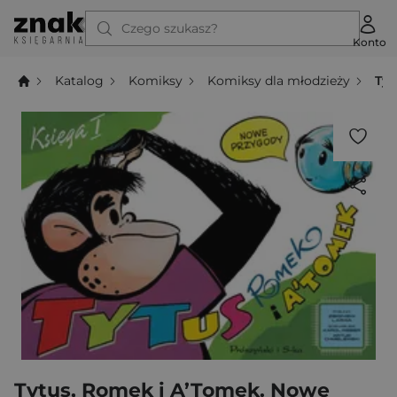
Czego szukasz?
Konto
Katalog
Komiksy
Komiksy dla młodzieży
Tyt
Tytus, Romek i A’Tomek. Nowe