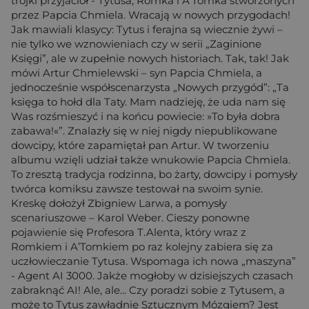
trójki przyjaciół - Tytusa, Romka i A’Tomka stworzonych
przez Papcia Chmiela. Wracają w nowych przygodach!
Jak mawiali klasycy: Tytus i ferajna są wiecznie żywi –
nie tylko we wznowieniach czy w serii „Zaginione
Księgi”, ale w zupełnie nowych historiach. Tak, tak! Jak
mówi Artur Chmielewski – syn Papcia Chmiela, a
jednocześnie współscenarzysta „Nowych przygód”: „Ta
księga to hołd dla Taty. Mam nadzieję, że uda nam się
Was rozśmieszyć i na końcu powiecie: »To była dobra
zabawa!«”. Znalazły się w niej nigdy niepublikowane
dowcipy, które zapamiętał pan Artur. W tworzeniu
albumu wzięli udział także wnukowie Papcia Chmiela.
To zresztą tradycja rodzinna, bo żarty, dowcipy i pomysły
twórca komiksu zawsze testował na swoim synie.
Kreskę dołożył Zbigniew Larwa, a pomysły
scenariuszowe – Karol Weber. Cieszy ponowne
pojawienie się Profesora T.Alenta, który wraz z
Romkiem i A’Tomkiem po raz kolejny zabiera się za
uczłowieczanie Tytusa. Wspomaga ich nowa „maszyna”
- Agent AI 3000. Jakże mogłoby w dzisiejszych czasach
zabraknąć AI! Ale, ale... Czy poradzi sobie z Tytusem, a
może to Tytus zawładnie Sztucznym Mózgiem? Jest