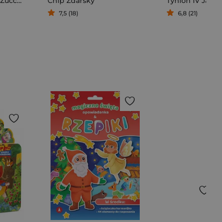
uccheri
,
Dominique Bertail
Chip Zdarsky
Tynion IV Jame
7,5 (18)
6,8 (21)