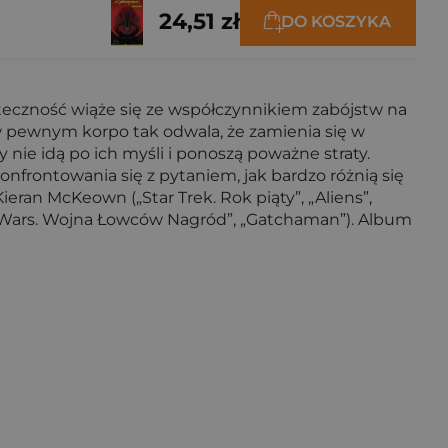
24,51 zł
DO KOSZYKA
uteczność wiąże się ze współczynnikiem zabójstw na
 w pewnym korpo tak odwala, że zamienia się w
y nie idą po ich myśli i ponoszą poważne straty.
frontowania się z pytaniem, jak bardzo różnią się
ieran McKeown („Star Trek. Rok piąty”, „Aliens”,
tar Wars. Wojna Łowców Nagród”, „Gatchaman”). Album