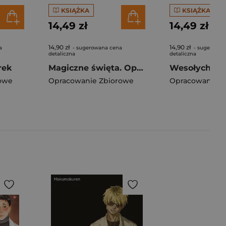
KSIĄŻKA
KSIĄŻKA
14,49 zł
14,49 zł
14,90 zł
14,90 zł
a
- sugerowana cena
- sugerowan
detaliczna
detaliczna
rek
Magiczne święta. Opowiadanka & rzepiki
owe
Opracowanie Zbiorowe
Opracowanie Z