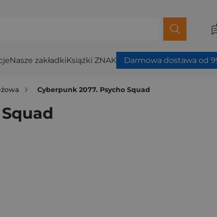
cje
Nasze zakładki
Książki ZNAK
Darmowa dostawa od 99
ieżowa
Cyberpunk 2077. Psycho Squad
 Squad