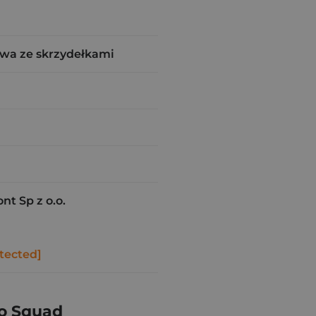
wa ze skrzydełkami
t Sp z o.o.
tected]
o Squad