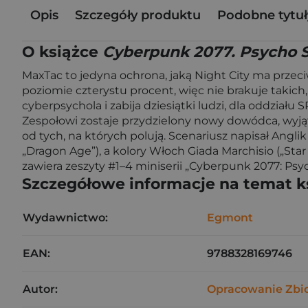
Opis
Szczegóły produktu
Podobne tytuł
O książce
Cyberpunk 2077. Psycho 
MaxTac to jedyna ochrona, jaką Night City ma przec
poziomie czterystu procent, więc nie brakuje takich
cyberpsychola i zabija dziesiątki ludzi, dla oddziału
Zespołowi zostaje przydzielony nowy dowódca, wyją
od tych, na których polują. Scenariusz napisał Anglik
„Dragon Age”), a kolory Włoch Giada Marchisio („Sta
zawiera zeszyty #1–4 miniserii „Cyberpunk 2077: Psy
Szczegółowe informacje na temat k
Wydawnictwo:
Egmont
EAN:
9788328169746
Autor:
Opracowanie Zbi