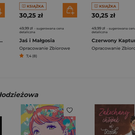
KSIĄŻKA
KSIĄŻKA
30,25 zł
30,25 zł
49,99 zł
49,99 zł
- sugerowana cena
- sugerowana cen
detaliczna
detaliczna
f Travel. Lonely Planet
Jaś i Małgosia
Czerwony Kaptu
Opracowanie Zbiorowe
Opracowanie Zbior
7,4 (8)
młodzieżowa