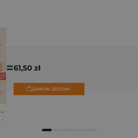
=
61,50 zł
ZAMÓW ZESTAW
Osiem tygodni lata. Opowiadania na wakacje
,
Marta Bijan
,
Oktawia Kain
,
Maria Lichoń
,
Aleksandra Muraszka
,
Edyt