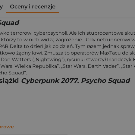
y
Oceny i recenzje
Squad
iwko terrorowi cyberpsycholi. Ale ich stuprocentowa sk
, którzy to w nich widzą zagrożenie... Gdy netrunnerowi
 SPAR Delta to dzień jak co dzień. Tym razem jednak spraw
tkowo żądny krwi. Zmusza to operatorów MaxTacu do skon
 Dan Watters („Nightwing”), rysunki stworzył Irlandczyk K
r Wars. Wielka Republika”, „Star Wars. Darth Vader”, „S
cho Squad”.
siążki
Cyberpunk 2077. Psycho Squad
orowe