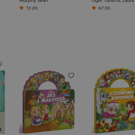
Murphy Sean
Oger Tiburce
,
Laura Z
7,3 (31)
6,7 (12)