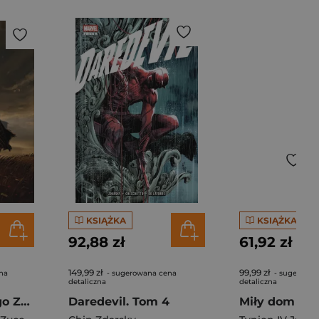
KSIĄŻKA
KSIĄŻKA
92,88 zł
61,92 zł
149,99 zł
99,99 zł
na
- sugerowana cena
- sugerowan
detaliczna
detaliczna
Kobiety z Dzikiego Zachodu
Daredevil. Tom 4