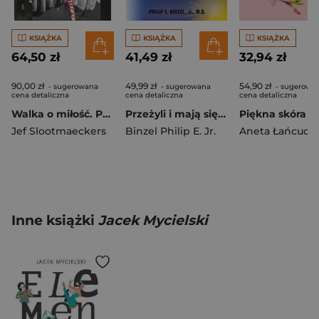
KSIĄŻKA
KSIĄŻKA
KSIĄŻKA
64,50 zł
41,49 zł
32,94 zł
90,00 zł
49,99 zł
54,90 zł
- sugerowana
- sugerowana
- sugerowa
cena detaliczna
cena detaliczna
cena detaliczna
Walka o miłość. Przemoc w związku a terapia...
Przeżyli i mają się dobrze. Z doswiadczeń lekarza - Letril (B17) i inne terapie żywieniowe w leczeniu pacjentów z rakiem
Jef Slootmaeckers
Binzel Philip E. Jr.
Inne książki
Jacek Mycielski