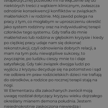
terapeutycznej pozwoliło mi na włączenie się do
niektórych treści z wątkiem klinicznym, zwłaszcza
odnośnie konsekwencji konfliktów w związkach
małżeńskich i w rodzinie. Mój zawód polega na
pracy z tym, co mogłabym w uproszczeniu określić
jako system rodzinny oraz na indywidualnej terapii
członków tego systemu. Gdy trafia do mnie
małżeństwo lub rodzina w głębokim kryzysie i kiedy
po ciężkiej pracy udaje nam się dokonać
rekonstrukcji, czyli odnowienia dobrych relacji, a
mam na tym polu niewątpliwe sukcesy, to
zwyczajnie, po ludzku cieszy mnie to i daje
satysfakcję. Gdy taki związek dwojga ludzi po
wyjściu z kryzysu decyduje się na potomstwo i sąd
nie odbiera im praw rodzicielskich dzieci nie trafiają
do ośrodków, a rodzice po rocznej terapii stają na
nogi.
W Elementarzu dla zakochanych zwrócił moją
uwagę rozdział dotyczący kryzysu wieku dojrzałego
określany mianem demona południa. Jestem
niejednokrotnie zaskoczona niewiedzą i