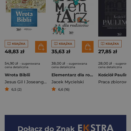
KSIĄŻKA
KSIĄŻKA
KSIĄŻKA
48,83 zł
35,63 zł
27,85 zł
54,90 zł
38,00 zł
28,00 zł
- sugerowana
- sugerowana
- sugerowa
cena detaliczna
cena detaliczna
cena detaliczna
Wrota Biblii
Elementarz dla rodziców
Jesus Gil I Joseangel Dominguez
Jacek Mycielski
Praca zbiorowa
6,5 (2)
6,6 (16)
Dołącz do
Znak