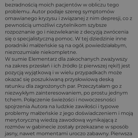
bezradnością moich pacjentów w obliczu tego
problemu. Autor podaje szereg symptomów
omawianego kryzysu i związanej z nim depresji, co z
pewnością umożliwi czytelnikom szybsze
rozpoznanie go i niezwlekanie z decyzją zwrócenia
się o specjalistyczną pomoc. W tej dziedzinie inne
poradniki małżeńskie są na ogół, powiedziałabym,
niezrozumiale niekompletne.
W sumie Elementarz dla zakochanych zważywszy
na zakres przesłań i ich źródło (z pierwszej ręki!) jest
pozycją wyjątkową i w wielu przypadkach może
okazać się poszukiwaną przysłowiową deską
ratunku dla zagrożonych par. Przeczytałam go z
niezwykłym zainteresowaniem, po prostu jednym
tchem. Połączenie świeżości i nowoczesności
spojrzenia Autora na ludzkie zawiłości i typowe
problemy małżeńskie z jego doświadczeniem i moją
merytoryczną wiedzą zawodową wynikającą z
rozmów w gabinecie zostały przekazane w sposób
jasny, nawet momentami uroczo zabawny. Pierwsza