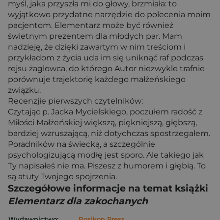
myśl, jaka przyszła mi do głowy, brzmiała: to
wyjątkowo przydatne narzędzie do polecenia moim
pacjentom. Elementarz może być również
świetnym prezentem dla młodych par. Mam
nadzieję, że dzięki zawartym w nim treściom i
przykładom z życia uda im się uniknąć raf podczas
rejsu żaglowca, do którego Autor niezwykle trafnie
porównuje trajektorię każdego małżeńskiego
związku.
Recenzjie pierwszych czytelników:
Czytając p. Jacka Mycielskiego, poczułem radość z
Miłości Małżeńskiej większą, piękniejszą, głębszą,
bardziej wzruszającą, niż dotychczas spostrzegałem.
Poradników na świecką, a szczególnie
psychologizującą modłę jest sporo. Ale takiego jak
Ty napisałeś nie ma. Piszesz z humorem i głębią. To
są atuty Twojego spojrzenia.
Szczegółowe informacje na temat książki
Elementarz dla zakochanych
Wydawnictwo:
Rosikon Press