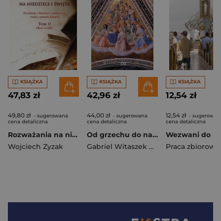
KSIĄŻKA
KSIĄŻKA
KSIĄŻKA
47,83 zł
42,96 zł
12,54 zł
49,80 zł
44,00 zł
12,54 zł
- sugerowana
- sugerowana
- sugerowan
cena detaliczna
cena detaliczna
cena detaliczna
Rozważania na niedziele i święta. Tom II
Od grzechu do nawrócenia
Wojciech Zyzak
Gabriel Witaszek CSsR
Praca zbiorowa