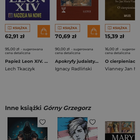
KSIĄŻKA
KSIĄŻKA
KSIĄŻKA
62,91 zł
70,69 zł
15,39 zł
95,00 zł
90,00 zł
16,00 zł
- sugerowana
- sugerowana
- sugerowan
cena detaliczna
cena detaliczna
cena detaliczna
Papież Leon XIV. Nadzieja na nowe
Apokryfy judaistyczno-chrześcijańskie
O cierpieniach
Lech Tkaczyk
Ignacy Radliński
Vianney Jan Ma
Inne książki
Górny Grzegorz