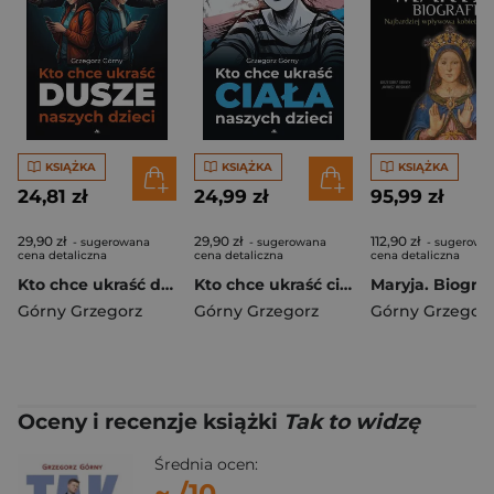
KSIĄŻKA
KSIĄŻKA
KSIĄŻKA
24,81 zł
24,99 zł
95,99 zł
29,90 zł
29,90 zł
112,90 zł
- sugerowana
- sugerowana
- sugerowa
cena detaliczna
cena detaliczna
cena detaliczna
Kto chce ukraść dusze naszych dzieci
Kto chce ukraść ciała naszych dzieci
Maryja. Biograf
Górny Grzegorz
Górny Grzegorz
Górny Grzegor
Oceny i recenzje książki
Tak to widzę
Średnia ocen:
~
/10