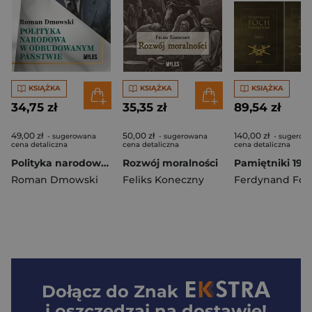
KSIĄŻKA
KSIĄŻKA
KSIĄŻKA
34,75 zł
35,35 zł
89,54 zł
49,00 zł
50,00 zł
140,00 zł
- sugerowana
- sugerowana
- sugerow
cena detaliczna
cena detaliczna
cena detaliczna
Polityka narodowa w odbudowanym państwie
Rozwój moralności
Roman Dmowski
Feliks Koneczny
Ferdynand Foc
Dołącz do
Znak
i oszczędzaj na dostawie!