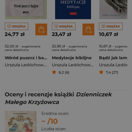
KSIĄŻKA
KSIĄŻKA
KSIĄŻKA
24,77 zł
23,47 zł
10,67 zł
32,00 zł
32,90 zł
10,67 zł
- sugerowana
- sugerowana
- sugerowan
cena detaliczna
cena detaliczna
cena detaliczna
Wśród puszcz i bagien
Medytacje biblijne
Urszula Ledóchowska
Urszula Ledóchowska
8,2 (6)
7,4 (27)
Oceny i recenzje książki
Dzienniczek
Małego Krzyżowca
Średnia ocen:
~
/10
Liczba ocen: