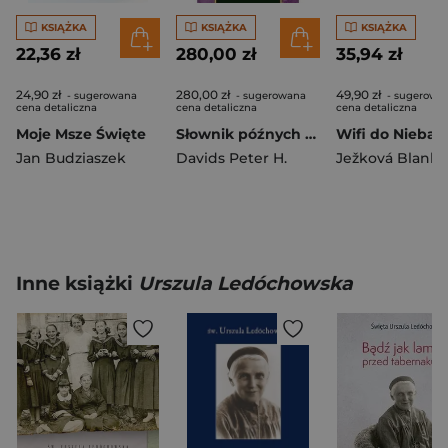
KSIĄŻKA
KSIĄŻKA
KSIĄŻKA
22,36 zł
280,00 zł
35,94 zł
24,90 zł
280,00 zł
49,90 zł
- sugerowana
- sugerowana
- sugerowa
cena detaliczna
cena detaliczna
cena detaliczna
Moje Msze Święte
Słownik późnych ksiąg NT i pism apostolskich
Wifi do Nieba
Jan Budziaszek
Davids Peter H.
Ježková Blanka
Inne książki
Urszula Ledóchowska