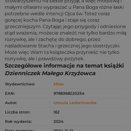
Stowarzyszeniu na siebie przyjął, a więc modlitwą i
małymi ofiarami wypraszać u Pana Boga różne łaski
potrzebne wedle intencji Ojca św. Toteż coraz
goręcej kocha Pana Boga i staje się coraz
grzeczniejszym. Czytając jego przygody i odniesione
stąd wrażenia, możecie znaleźć nie tylko bardzo miłą
rozrywkę, ale i zachętę do dobrego, przez
naśladowanie Stacha i grzecznej jego siostrzyczki.
Może więc Wam ta książeczka przynieść nie tylko
rozrywkę, ale i prawdziwy pożytek.
Szczegółowe informacje na temat książki
Dzienniczek Małego Krzyżowca
Wydawnictwo:
Miles
EAN:
9788368220254
Autor:
Urszula Ledóchowska
Liczba stron:
162
Rok wydania:
2024
Data premiery:
2024-11-21