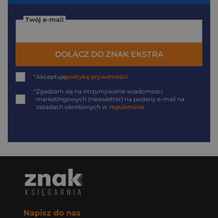
Twój e-mail
DOŁĄCZ DO ZNAK EKSTRA
*
Akceptuję
politykę prywatności
*
Zgadzam się na otrzymywanie wiadomości
marketingowych (newsletter) na podany
e-mail
na
zasadach określonych w
regulaminie
.
Napisz do nas