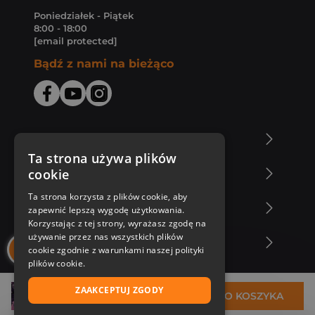
Poniedziałek - Piątek
8:00 - 18:00
[email protected]
Bądź z nami na bieżąco
O Księgarni Znak
Ta strona używa plików
cookie
Zakupy u nas
Ta strona korzysta z plików cookie, aby
Nasza oferta
zapewnić lepszą wygodę użytkowania.
Korzystając z tej strony, wyrażasz zgodę na
używanie przez nas wszystkich plików
Nasi autorzy
cookie zgodnie z warunkami naszej polityki
plików cookie.
ZAAKCEPTUJ ZGODY
53,94 zł
DO KOSZYKA