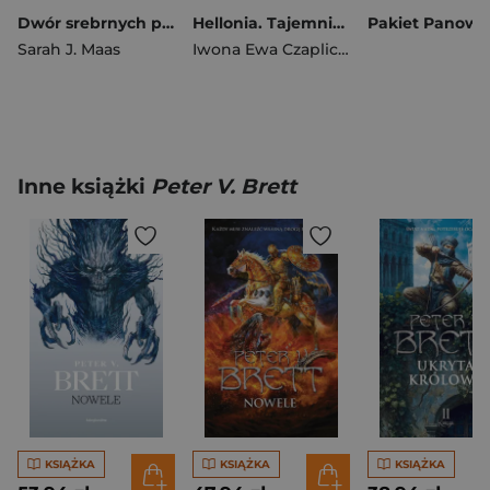
Dwór srebrnych płomieni. Dwór cierni i róż. Tom 5 wyd. 2026
Hellonia. Tajemnica Pięcioksięgu. Tom 1
Sarah J. Maas
Iwona Ewa Czaplicka
Inne książki
Peter V. Brett
KSIĄŻKA
KSIĄŻKA
KSIĄŻKA