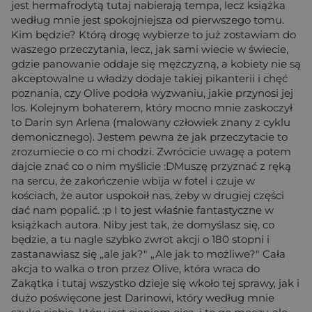
jest hermafrodytą tutaj nabierają tempa, lecz książka
według mnie jest spokojniejsza od pierwszego tomu.
Kim będzie? Którą drogę wybierze to już zostawiam do
waszego przeczytania, lecz, jak sami wiecie w świecie,
gdzie panowanie oddaje się mężczyzną, a kobiety nie są
akceptowalne u władzy dodaje takiej pikanterii i chęć
poznania, czy Olive podoła wyzwaniu, jakie przynosi jej
los. Kolejnym bohaterem, który mocno mnie zaskoczył
to Darin syn Arlena (malowany człowiek znany z cyklu
demonicznego). Jestem pewna że jak przeczytacie to
zrozumiecie o co mi chodzi. Zwrócicie uwagę a potem
dajcie znać co o nim myślicie :DMuszę przyznać z ręką
na sercu, że zakończenie wbija w fotel i czuje w
kościach, że autor uspokoił nas, żeby w drugiej części
dać nam popalić. :p I to jest właśnie fantastyczne w
książkach autora. Niby jest tak, że domyślasz się, co
będzie, a tu nagle szybko zwrot akcji o 180 stopni i
zastanawiasz się „ale jak?" „Ale jak to możliwe?" Cała
akcja to walka o tron przez Olive, która wraca do
Zakątka i tutaj wszystko dzieje się wkoło tej sprawy, jak i
dużo poświęcone jest Darinowi, który według mnie