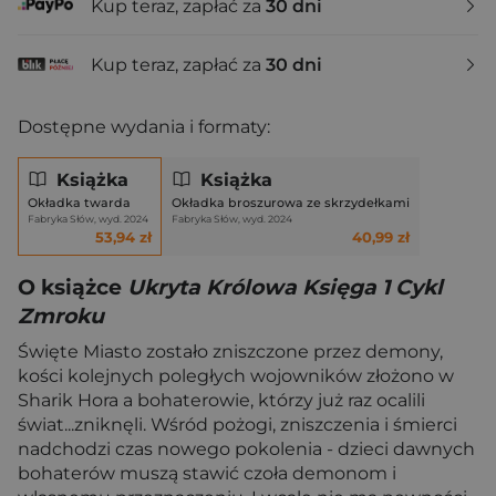
Kup teraz, zapłać za
30 dni
Kup teraz, zapłać za
30 dni
Dostępne wydania i formaty:
Książka
Książka
Okładka twarda
Okładka broszurowa ze skrzydełkami
Fabryka Słów, wyd. 2024
Fabryka Słów, wyd. 2024
53,94 zł
40,99 zł
O książce
Ukryta Królowa Księga 1 Cykl
Zmroku
Święte Miasto zostało zniszczone przez demony,
kości kolejnych poległych wojowników złożono w
Sharik Hora a bohaterowie, którzy już raz ocalili
świat...zniknęli. Wśród pożogi, zniszczenia i śmierci
nadchodzi czas nowego pokolenia - dzieci dawnych
bohaterów muszą stawić czoła demonom i