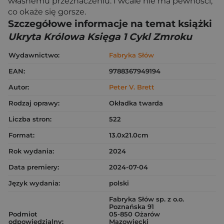
własnemu przeznaczeniu. I wcale nie ma pewności,
co okaże się gorsze.
Szczegółowe informacje na temat książki
Ukryta Królowa Księga 1 Cykl Zmroku
Wydawnictwo:
Fabryka Słów
EAN:
9788367949194
Autor:
Peter V. Brett
Rodzaj oprawy:
Okładka twarda
Liczba stron:
522
Format:
13.0x21.0cm
Rok wydania:
2024
Data premiery:
2024-07-04
Język wydania:
polski
Fabryka Słów sp. z o.o.
Poznańska 91
Podmiot
05-850 Ożarów
odpowiedzialny:
Mazowiecki