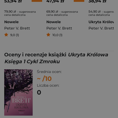
53,94 zł
47,94 zł
38,94 zł
79,90 zł
69,90 zł
54,90 zł
- sugerowana
- sugerowana
- sugerowa
cena detaliczna
cena detaliczna
cena detaliczna
Nowele
Nowele
Peter V. Brett
Peter V. Brett
Peter V. Brett
9,0 (1)
10,0 (1)
Oceny i recenzje książki
Ukryta Królowa
Księga 1 Cykl Zmroku
Średnia ocen:
~
/10
Liczba ocen:
0