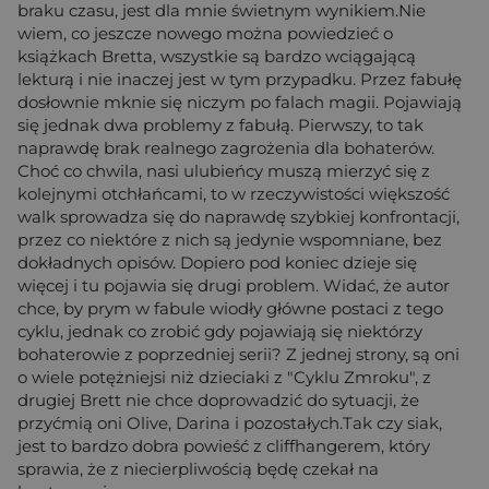
braku czasu, jest dla mnie świetnym wynikiem.Nie
wiem, co jeszcze nowego można powiedzieć o
książkach Bretta, wszystkie są bardzo wciągającą
lekturą i nie inaczej jest w tym przypadku. Przez fabułę
dosłownie mknie się niczym po falach magii. Pojawiają
się jednak dwa problemy z fabułą. Pierwszy, to tak
naprawdę brak realnego zagrożenia dla bohaterów.
Choć co chwila, nasi ulubieńcy muszą mierzyć się z
kolejnymi otchłańcami, to w rzeczywistości większość
walk sprowadza się do naprawdę szybkiej konfrontacji,
przez co niektóre z nich są jedynie wspomniane, bez
dokładnych opisów. Dopiero pod koniec dzieje się
więcej i tu pojawia się drugi problem. Widać, że autor
chce, by prym w fabule wiodły główne postaci z tego
cyklu, jednak co zrobić gdy pojawiają się niektórzy
bohaterowie z poprzedniej serii? Z jednej strony, są oni
o wiele potężniejsi niż dzieciaki z "Cyklu Zmroku", z
drugiej Brett nie chce doprowadzić do sytuacji, że
przyćmią oni Olive, Darina i pozostałych.Tak czy siak,
jest to bardzo dobra powieść z cliffhangerem, który
sprawia, że z niecierpliwością będę czekał na