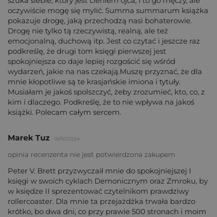
szuka siebie, który jest cieniem ojca, i to go męczy, ale
oczywiście mogę się mylić. Summa summarum książka
pokazuje drogę, jaką przechodzą nasi bohaterowie.
Drogę nie tylko tą rzeczywistą, realną, ale też
emocjonalną, duchową itp. Jest co czytać i jeszcze raz
podkreślę, że drugi tom księgi pierwszej jest
spokojniejsza co daje lepiej rozgościć się wśród
wydarzeń, jakie na nas czekają.Muszę przyznać, że dla
mnie kłopotliwe są te krasjańskie imiona i tytuły.
Musiałam je jakoś spolszczyć, żeby zrozumieć, kto, co, z
kim i dlaczego. Podkreślę, że to nie wpływa na jakoś
książki. Polecam całym sercem.
Marek Tuz
16/10/2024
opinia recenzenta nie jest potwierdzona zakupem
Peter V. Brett przyzwyczaił mnie do spokojniejszej I
księgi w swoich cyklach Demonicznym oraz Zmroku, by
w księdze II sprezentować czytelnikom prawdziwy
rollercoaster. Dla mnie ta przejażdżka trwała bardzo
krótko, bo dwa dni, co przy prawie 500 stronach i moim