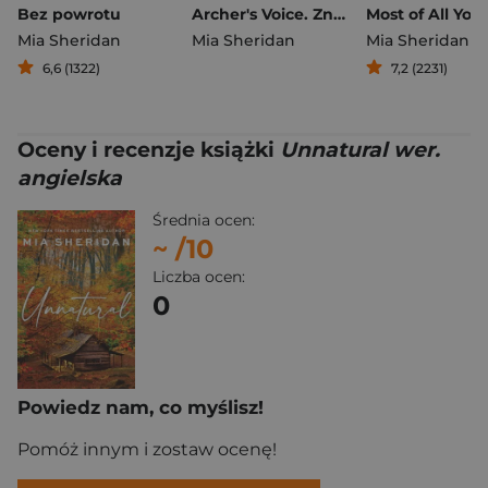
Bez powrotu
Archer's Voice. Znaki miłości. Wydanie specjalne
Mia Sheridan
Mia Sheridan
Mia Sheridan
6,6 (1322)
7,2 (2231)
Oceny i recenzje książki
Unnatural wer.
angielska
Średnia ocen:
~
/10
Liczba ocen:
0
Powiedz nam, co myślisz!
Pomóż innym i zostaw ocenę!