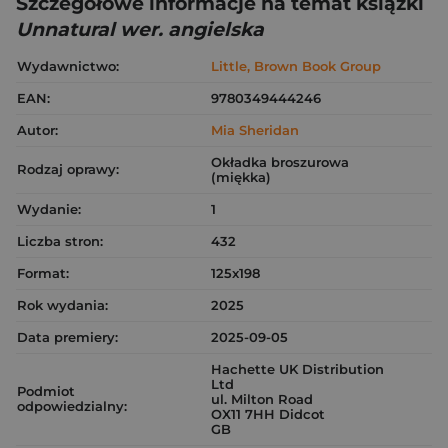
Szczegółowe informacje na temat książki
Unnatural wer. angielska
Wydawnictwo:
Little, Brown Book Group
EAN:
9780349444246
Autor:
Mia Sheridan
Okładka broszurowa
Rodzaj oprawy:
(miękka)
Wydanie:
1
Liczba stron:
432
Format:
125x198
Rok wydania:
2025
Data premiery:
2025-09-05
Hachette UK Distribution
Ltd
Podmiot
ul. Milton Road
odpowiedzialny:
OX11 7HH Didcot
GB