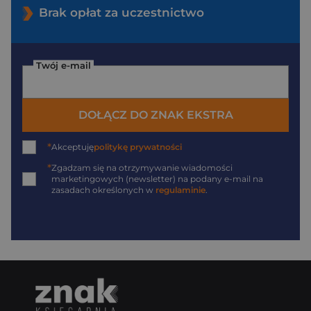
Brak opłat za uczestnictwo
Twój e-mail
DOŁĄCZ DO ZNAK EKSTRA
*
Akceptuję
politykę prywatności
*
Zgadzam się na otrzymywanie wiadomości
marketingowych (newsletter) na podany
e-mail
na
zasadach określonych w
regulaminie
.