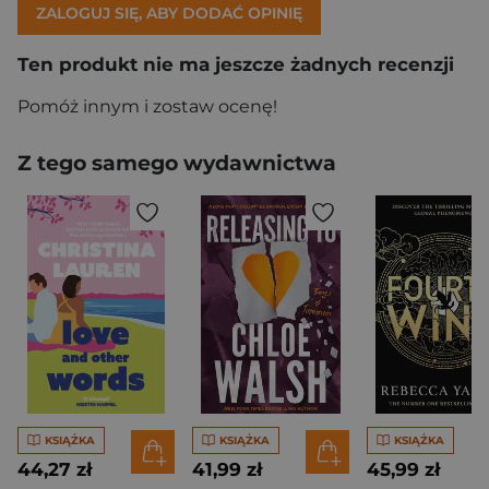
ZALOGUJ SIĘ, ABY DODAĆ OPINIĘ
Ten produkt nie ma jeszcze żadnych recenzji
Pomóż innym i zostaw ocenę!
Z tego samego wydawnictwa
KSIĄŻKA
KSIĄŻKA
KSIĄŻKA
44,27 zł
41,99 zł
45,99 zł