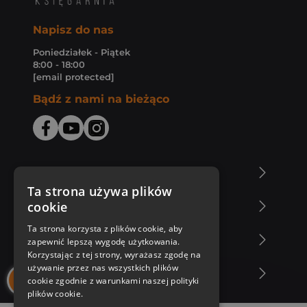
Napisz do nas
Poniedziałek - Piątek
8:00 - 18:00
[email protected]
Bądź z nami na bieżąco
O Księgarni Znak
Ta strona używa plików
cookie
Zakupy u nas
Ta strona korzysta z plików cookie, aby
Nasza oferta
zapewnić lepszą wygodę użytkowania.
Korzystając z tej strony, wyrażasz zgodę na
używanie przez nas wszystkich plików
Nasi autorzy
cookie zgodnie z warunkami naszej polityki
plików cookie.