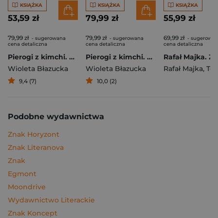
KSIĄŻKA
KSIĄŻKA
KSIĄŻKA
53,59 zł
79,99 zł
55,99 zł
79,99 zł
79,99 zł
69,99 zł
- sugerowana
- sugerowana
- sugerowa
cena detaliczna
cena detaliczna
cena detaliczna
Pierogi z kimchi. Moje ulubione azjatyckie przepisy
Pierogi z kimchi. Moje ulubione azjatyckie przepisy - książka z autografem
Wioleta Błazucka
Wioleta Błazucka
Rafał Majka
,
Tomasz 
9,4 (7)
10,0 (2)
Podobne wydawnictwa
Znak Horyzont
Znak Literanova
Znak
Egmont
Moondrive
Wydawnictwo Literackie
Znak Koncept