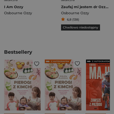
detaliczna
detaliczna
I Am Ozzy
Zaufaj mi jestem dr Ozzy Porady rockmana który przetrwał
Osbourne Ozzy
Osbourne Ozzy
6,8 (138)
Chwilowo niedostępny
Bestsellery