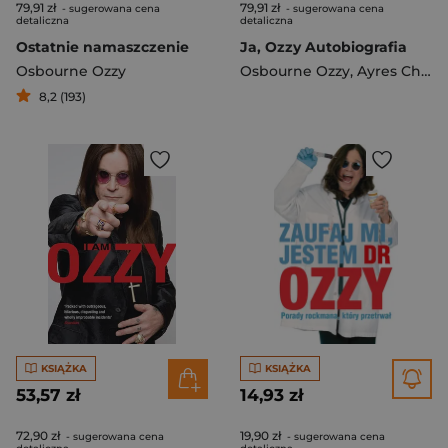
79,91 zł
79,91 zł
- sugerowana cena
- sugerowana cena
detaliczna
detaliczna
Ostatnie namaszczenie
Ja, Ozzy Autobiografia
Osbourne Ozzy
Osbourne Ozzy
,
Ayres Chris
8,2 (193)
KSIĄŻKA
KSIĄŻKA
53,57 zł
14,93 zł
72,90 zł
19,90 zł
- sugerowana cena
- sugerowana cena