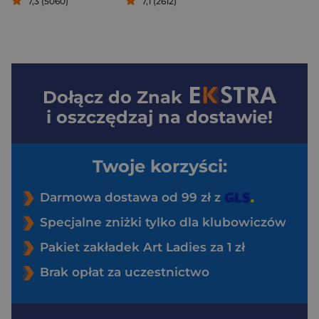
7,3 (5060)
7,1 (2612)
Dołącz do
Znak
i oszczędzaj na dostawie!
Twoje korzyści:
Darmowa dostawa od 99 zł z
Specjalne zniżki tylko dla klubowiczów
Pakiet zakładek Art Ladies za 1 zł
Brak opłat za uczestnictwo