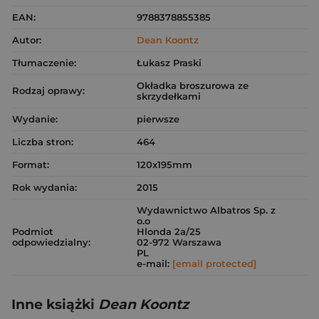
EAN:
9788378855385
Autor:
Dean Koontz
Tłumaczenie:
Łukasz Praski
Okładka broszurowa ze
Rodzaj oprawy:
skrzydełkami
Wydanie:
pierwsze
Liczba stron:
464
Format:
120x195mm
Rok wydania:
2015
Wydawnictwo Albatros Sp. z
o.o
Podmiot
Hlonda 2a/25
odpowiedzialny:
02-972 Warszawa
PL
e-mail:
[email protected]
Inne książki
Dean Koontz