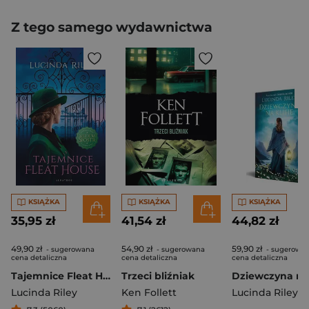
Z tego samego wydawnictwa
KSIĄŻKA
KSIĄŻKA
KSIĄŻKA
35,95 zł
41,54 zł
44,82 zł
49,90 zł
54,90 zł
59,90 zł
- sugerowana
- sugerowana
- sugerowa
cena detaliczna
cena detaliczna
cena detaliczna
Tajemnice Fleat House
Trzeci bliźniak
Lucinda Riley
Ken Follett
Lucinda Riley