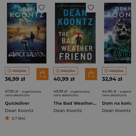
KSIĄŻKA
KSIĄŻKA
KSIĄŻKA
36,99 zł
40,99 zł
32,94 zł
47,90 zł
49,99 zł
44,90 zł
- sugerowana
- sugerowana
- sugerowa
cena detaliczna
cena detaliczna
cena detaliczna
Quicksilver
The Bad Weather Friend wer. angielska
Dean Koontz
Dean Koontz
Dean Koontz
5,7 (84)