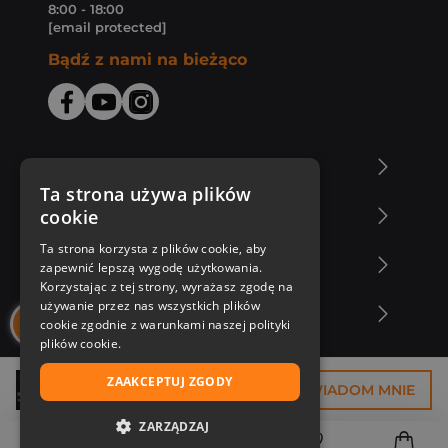
8:00 - 18:00
[email protected]
Bądź z nami na bieżąco
O Księgarni Znak
Ta strona używa plików
cookie
Zakupy u nas
Ta strona korzysta z plików cookie, aby
Nasza oferta
zapewnić lepszą wygodę użytkowania.
Korzystając z tej strony, wyrażasz zgodę na
używanie przez nas wszystkich plików
Nasi autorzy
cookie zgodnie z warunkami naszej polityki
plików cookie.
ZAAKCEPTUJ ZGODY
23,25 zł
POWIADOM MNIE
ZARZĄDZAJ