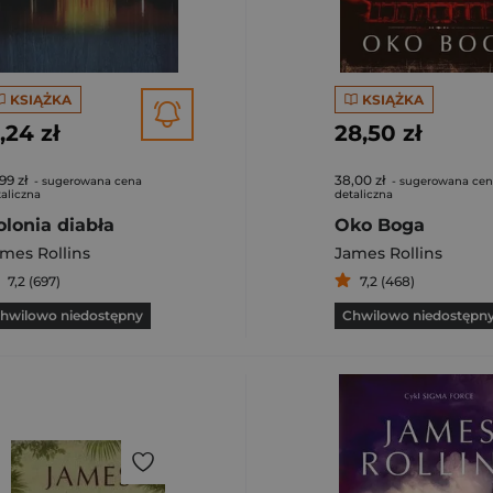
KSIĄŻKA
KSIĄŻKA
1,24 zł
28,50 zł
99 zł
38,00 zł
- sugerowana cena
- sugerowana ce
aliczna
detaliczna
olonia diabła
Oko Boga
mes Rollins
James Rollins
7,2 (697)
7,2 (468)
hwilowo niedostępny
Chwilowo niedostępn