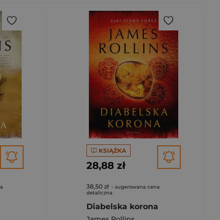
KSIĄŻKA
28,88 zł
38,50 zł
na
- sugerowana cena
detaliczna
Diabelska korona
James Rollins