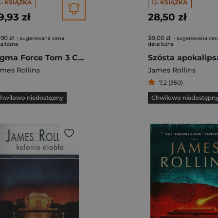
KSIĄŻKA
KSIĄŻKA
9,93 zł
28,50 zł
,90 zł
38,00 zł
- sugerowana cena
- sugerowana ce
aliczna
detaliczna
Sigma Force Tom 3 Czarny Zakon
Szósta apokalips
mes Rollins
James Rollins
7,2 (350)
hwilowo niedostępny
Chwilowo niedostępn