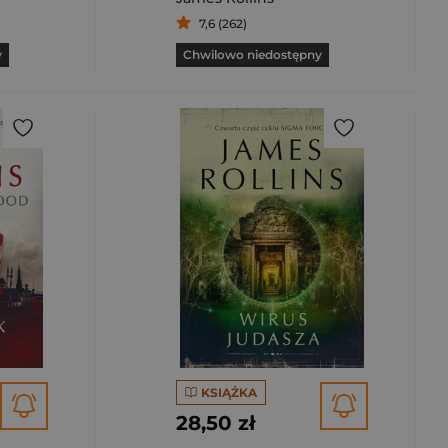
7,6 (262)
y
Chwilowo niedostępny
KSIĄŻKA
28,50 zł