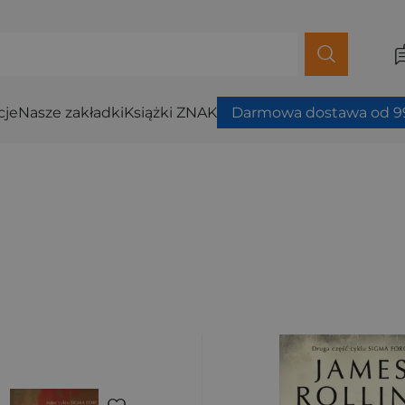
cje
Nasze zakładki
Książki ZNAK
Darmowa dostawa od 99