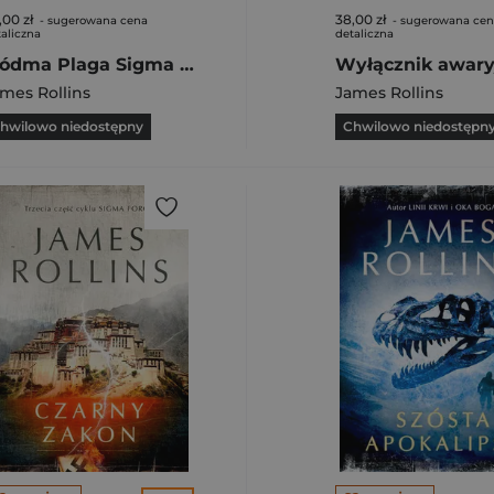
,00 zł
38,00 zł
- sugerowana cena
- sugerowana ce
aliczna
detaliczna
Siódma Plaga Sigma Force 12
mes Rollins
James Rollins
hwilowo niedostępny
Chwilowo niedostępn