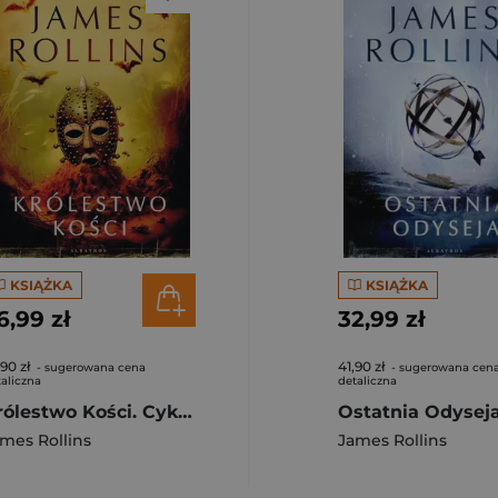
KSIĄŻKA
KSIĄŻKA
6,99 zł
32,99 zł
,90 zł
41,90 zł
- sugerowana cena
- sugerowana cen
aliczna
detaliczna
Królestwo Kości. Cykl Sigma Force Tom 16
mes Rollins
James Rollins