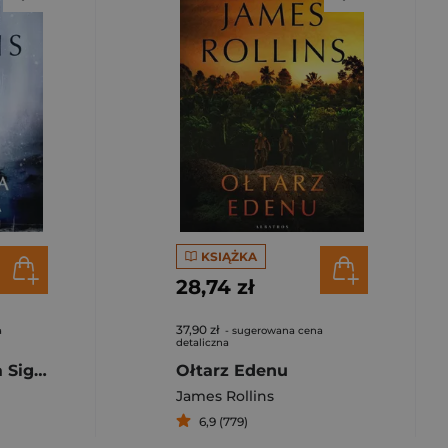
KSIĄŻKA
28,74 zł
37,90 zł
a
- sugerowana cena
detaliczna
Ostatnia Odyseja Sigma Force Tom 15
Ołtarz Edenu
James Rollins
6,9 (779)