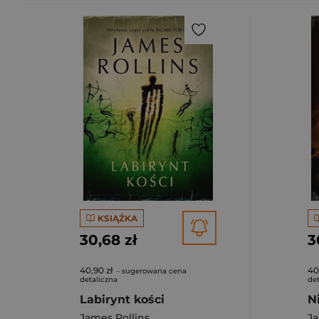
KSIĄŻKA
30,68 zł
3
40,90 zł
40
- sugerowana cena
detaliczna
det
Labirynt kości
N
James Rollins
Ja