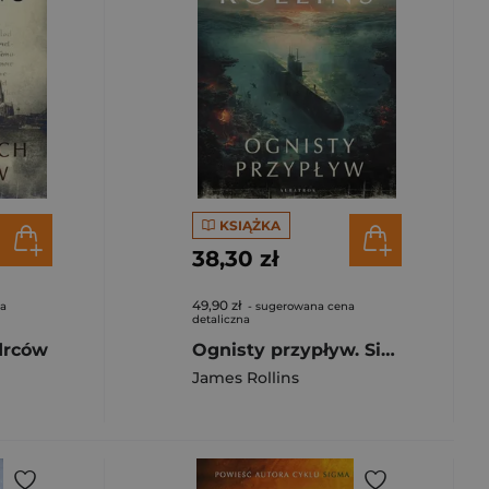
KSIĄŻKA
38,30 zł
49,90 zł
na
- sugerowana cena
detaliczna
drców
Ognisty przypływ. Sigma Force. Tom 17
James Rollins