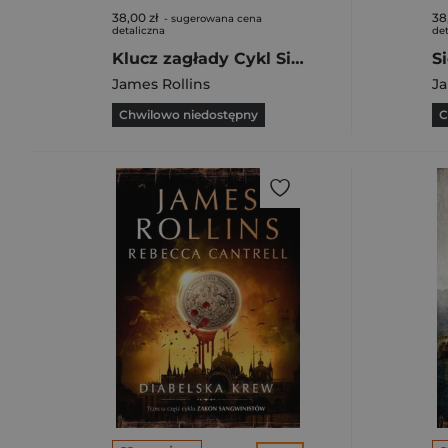
38,00 zł
38
- sugerowana cena
detaliczna
det
Klucz zagłady Cykl Sigma Force Tom 6
James Rollins
Ja
Chwilowo niedostępny
C