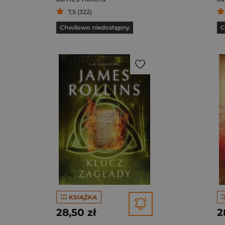
7,5 (322)
Chwilowo niedostępny
C
KSIĄŻKA
28,50 zł
2