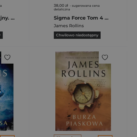
38,00 zł
na
- sugerowana cena
detaliczna
Wyłącznik awaryjny. Tom 1
Sigma Force Tom 4 Wirus Judasza
James Rollins
y
Chwilowo niedostępny