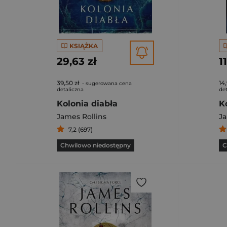
KSIĄŻKA
29,63 zł
1
39,50 zł
14,
- sugerowana cena
detaliczna
det
Kolonia diabła
K
James Rollins
Ja
7,2 (697)
Chwilowo niedostępny
C