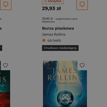
KSIĄŻKA
29,93 zł
39,90 zł
na
- sugerowana cena
detaliczna
a
Burza piaskowa
James Rollins
6,8 (1483)
y
Chwilowo niedostępny