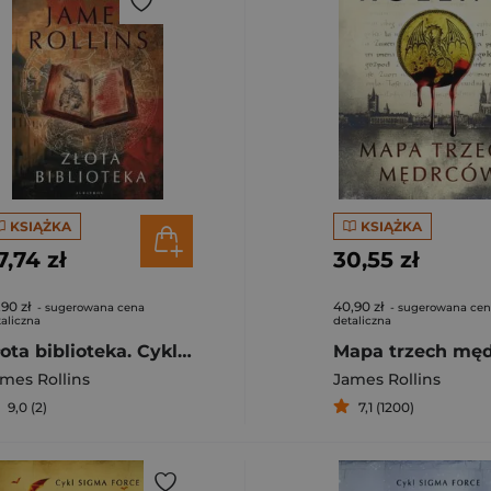
KSIĄŻKA
KSIĄŻKA
7,74 zł
30,55 zł
,90 zł
40,90 zł
- sugerowana cena
- sugerowana ce
aliczna
detaliczna
Złota biblioteka. Cykl Sigma Force. Tom 18
Mapa trzech mę
mes Rollins
James Rollins
9,0 (2)
7,1 (1200)