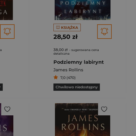
KSIĄŻKA
28,50 zł
38,00 zł
na
- sugerowana cena
detaliczna
Podziemny labirynt
James Rollins
7,0 (470)
y
Chwilowo niedostępny