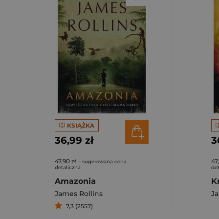
KSIĄŻKA
36,99 zł
3
47,90 zł
47
- sugerowana cena
detaliczna
det
Amazonia
James Rollins
Ja
7,3 (2557)