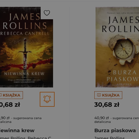
KSIĄŻKA
KSIĄŻKA
0,68 zł
30,68 zł
,90 zł
40,90 zł
- sugerowana cena
- sugerowana ce
aliczna
detaliczna
iewinna krew
Burza piaskowa
mes Rollins
,
Rebecca Cantrell
James Rollins