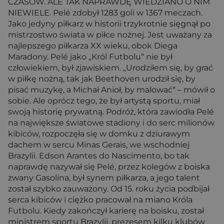
CZASÓW. ALE TAK NAPRAWDĘ WIEDZIANO O NIM
NIEWIELE. Pelé zdobył 1283 goli w 1367 meczach.
Jako jedyny piłkarz w historii trzykrotnie sięgnął po
mistrzostwo świata w piłce nożnej. Jest uważany za
najlepszego piłkarza XX wieku, obok Diega
Maradony. Pelé jako „Król Futbolu“ nie był
człowiekiem, był zjawiskiem. „Urodziłem się, by grać
w piłkę nożną, tak jak Beethoven urodził się, by
pisać muzykę, a Michał Anioł, by malować“ – mówił o
sobie. Ale oprócz tego, że był artystą sportu, miał
swoją historię prywatną. Podróż, która zawiodła Pelé
na największe światowe stadiony i do serc milionów
kibiców, rozpoczęła się w domku z dziurawym
dachem w sercu Minas Gerais, we wschodniej
Brazylii. Edson Arantes do Nascimento, bo tak
naprawdę nazywał się Pelé, przez kolegów z boiska
zwany Gasolina, był synem piłkarza, a jego talent
został szybko zauważony. Od 15. roku życia podbijał
serca kibiców i ciężko pracował na miano Króla
Futbolu. Kiedy zakończył karierę na boisku, został
ministrem sportu Brazylii, prezesem kilku klubów