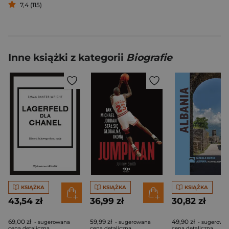
7,4 (115)
Inne książki z kategorii
Biografie
KSIĄŻKA
KSIĄŻKA
KSIĄŻKA
43,54 zł
36,99 zł
30,82 zł
69,00 zł
59,99 zł
49,90 zł
- sugerowana
- sugerowana
- sugerowa
cena detaliczna
cena detaliczna
cena detaliczna