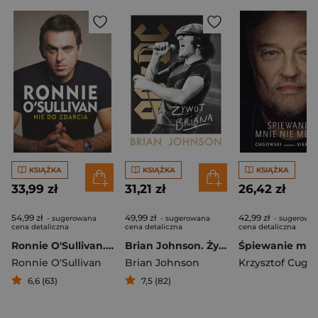
KSIĄŻKA
KSIĄŻKA
KSIĄŻKA
33,99 zł
31,21 zł
26,42 zł
54,99 zł
49,99 zł
42,99 zł
- sugerowana
- sugerowana
- sugerowa
cena detaliczna
cena detaliczna
cena detaliczna
Ronnie O'Sullivan. Nie do zdarcia
Brian Johnson. Żywot Briana. Autobiografia wokalisty AC/DC
Ronnie O'Sullivan
Brian Johnson
Krzysztof Cugo
6,6 (63)
7,5 (82)