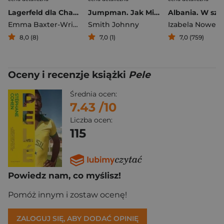
Lagerfeld dla Chanel. Historia kultowego domu mody
Jumpman. Jak Michael Jordan stał się globalną ikoną
Emma Baxter-Wright
Smith Johnny
Izabela Nowek
8,0 (8)
7,0 (1)
7,0 (759)
Oceny i recenzje książki
Pele
Średnia ocen:
7.43
/10
Liczba ocen:
115
Powiedz nam, co myślisz!
Pomóż innym i zostaw ocenę!
ZALOGUJ SIĘ, ABY DODAĆ OPINIĘ