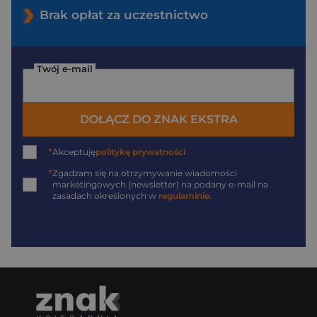
Brak opłat za uczestnictwo
Twój e-mail
DOŁĄCZ DO ZNAK EKSTRA
*
Akceptuję
politykę prywatności
*
Zgadzam się na otrzymywanie wiadomości
marketingowych (newsletter) na podany
e-mail
na
zasadach określonych w
regulaminie
.