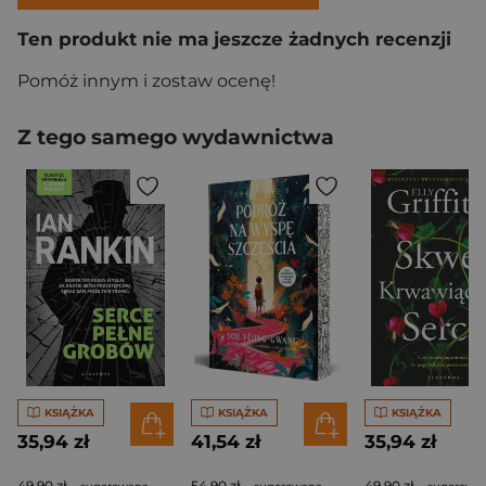
Ten produkt nie ma jeszcze żadnych recenzji
Pomóż innym i zostaw ocenę!
Z tego samego wydawnictwa
KSIĄŻKA
KSIĄŻKA
KSIĄŻKA
35,94 zł
41,54 zł
35,94 zł
49,90 zł
54,90 zł
49,90 zł