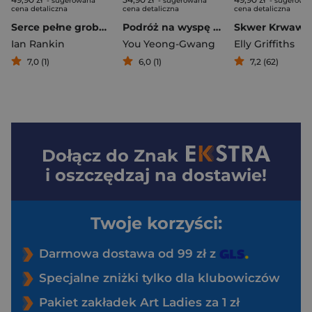
- sugerowana
- sugerowana
- sugerowa
cena detaliczna
cena detaliczna
cena detaliczna
Serce pełne grobów
Podróż na wyspę szczęścia (ilustrowane krawędzie biało-czarne)
Ian Rankin
You Yeong-Gwang
Elly Griffiths
7,0 (1)
6,0 (1)
7,2 (62)
Dołącz do
Znak
i oszczędzaj na dostawie!
Twoje korzyści:
Darmowa dostawa od 99 zł z
Specjalne zniżki tylko dla klubowiczów
Pakiet zakładek Art Ladies za 1 zł