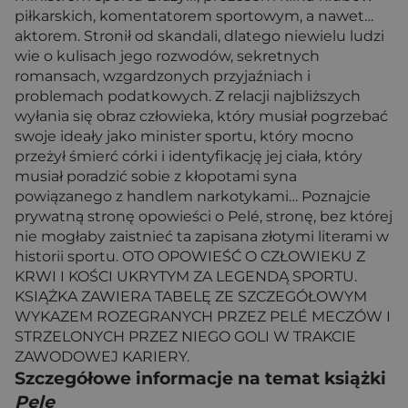
piłkarskich, komentatorem sportowym, a nawet…
aktorem. Stronił od skandali, dlatego niewielu ludzi
wie o kulisach jego rozwodów, sekretnych
romansach, wzgardzonych przyjaźniach i
problemach podatkowych. Z relacji najbliższych
wyłania się obraz człowieka, który musiał pogrzebać
swoje ideały jako minister sportu, który mocno
przeżył śmierć córki i identyfikację jej ciała, który
musiał poradzić sobie z kłopotami syna
powiązanego z handlem narkotykami… Poznajcie
prywatną stronę opowieści o Pelé, stronę, bez której
nie mogłaby zaistnieć ta zapisana złotymi literami w
historii sportu. OTO OPOWIEŚĆ O CZŁOWIEKU Z
KRWI I KOŚCI UKRYTYM ZA LEGENDĄ SPORTU.
KSIĄŻKA ZAWIERA TABELĘ ZE SZCZEGÓŁOWYM
WYKAZEM ROZEGRANYCH PRZEZ PELÉ MECZÓW I
STRZELONYCH PRZEZ NIEGO GOLI W TRAKCIE
ZAWODOWEJ KARIERY.
Szczegółowe informacje na temat książki
Pele