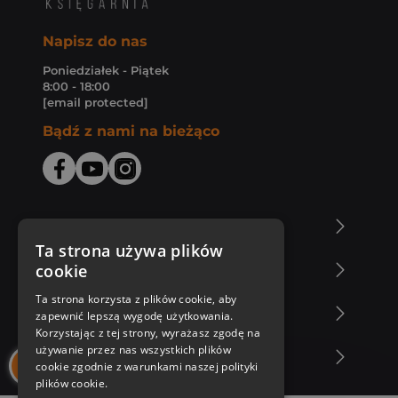
Napisz do nas
Poniedziałek - Piątek
8:00 - 18:00
[email protected]
Bądź z nami na bieżąco
O Księgarni Znak
Ta strona używa plików
cookie
Zakupy u nas
Ta strona korzysta z plików cookie, aby
Nasza oferta
zapewnić lepszą wygodę użytkowania.
Korzystając z tej strony, wyrażasz zgodę na
używanie przez nas wszystkich plików
Nasi autorzy
cookie zgodnie z warunkami naszej polityki
plików cookie.