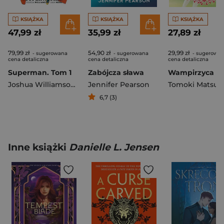
KSIĄŻKA
KSIĄŻKA
KSIĄŻKA
47,99 zł
35,99 zł
27,89 zł
79,99 zł
54,90 zł
29,99 zł
- sugerowana
- sugerowana
- sugerowa
cena detaliczna
cena detaliczna
cena detaliczna
Superman. Tom 1
Zabójcza sława
Joshua Williamson
,
Dan Mora
Jennifer Pearson
Tomoki Matsu
6,7 (3)
Inne książki
Danielle L. Jensen