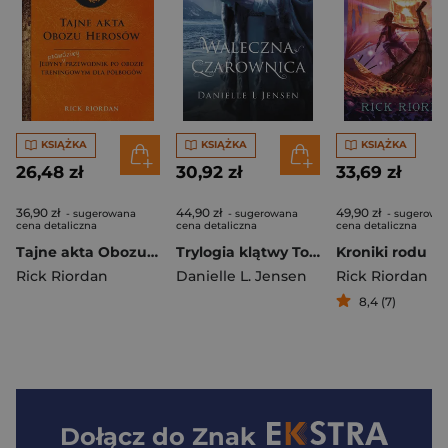
KSIĄŻKA
KSIĄŻKA
KSIĄŻKA
26,48 zł
30,92 zł
33,69 zł
36,90 zł
44,90 zł
49,90 zł
- sugerowana
- sugerowana
- sugerowa
cena detaliczna
cena detaliczna
cena detaliczna
Tajne akta Obozu Herosów Jedyny prawdziwy przewodnik po obozie treningowym dla półbogów
Trylogia klątwy Tom 3 Waleczna czarownica
Rick Riordan
Danielle L. Jensen
Rick Riordan
8,4 (7)
Dołącz do
Znak