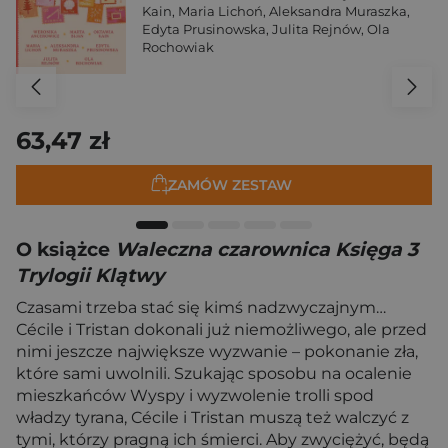
Kain
,
Maria Lichoń
,
Aleksandra Muraszka
,
Edyta Prusinowska
,
Julita Rejnów
,
Ola
Rochowiak
63,47 zł
ZAMÓW ZESTAW
O książce
Waleczna czarownica Księga 3
Trylogii Klątwy
Czasami trzeba stać się kimś nadzwyczajnym…
Cécile i Tristan dokonali już niemożliwego, ale przed
nimi jeszcze największe wyzwanie – pokonanie zła,
które sami uwolnili. Szukając sposobu na ocalenie
mieszkańców Wyspy i wyzwolenie trolli spod
władzy tyrana, Cécile i Tristan muszą też walczyć z
tymi, którzy pragną ich śmierci. Aby zwyciężyć, będą