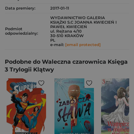
Data premiery:
2017-01-11
WYDAWNICTWO GALERIA
KSIĄŻKI S.C JOANNA KWIECIEŃ I
PAWEŁ KWIECIEŃ
Podmiot
ul. Rejtana 4/10
odpowiedzialny:
30-510 KRAKÓW
PL
e-mail:
[email protected]
Podobne do Waleczna czarownica Księga
3 Trylogii Klątwy