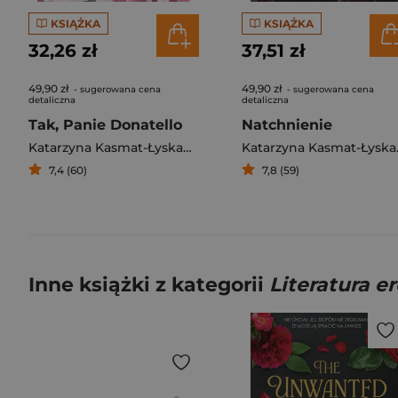
KSIĄŻKA
KSIĄŻKA
32,26 zł
37,51 zł
49,90 zł
49,90 zł
- sugerowana cena
- sugerowana cena
detaliczna
detaliczna
Tak, Panie Donatello
Natchnienie
Katarzyna Kasmat-Łyskaniuk
Katar
7,4 (60)
7,8 (59)
Inne książki z kategorii
Literatura e