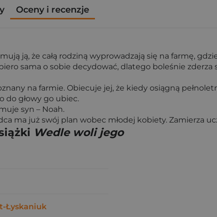
y
Oceny i recenzje
rmują ją, że całą rodziną wyprowadzają się na farmę, gdz
piero sama o sobie decydować, dlatego boleśnie zderza s
poznany na farmie. Obiecuje jej, że kiedy osiągną pełno
o do głowy go ubiec.
muje syn – Noah.
dca ma już swój plan wobec młodej kobiety. Zamierza uc
siążki
Wedle woli jego
t-Łyskaniuk