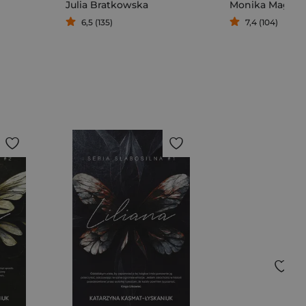
Julia Bratkowska
Monika Magosk
6,5 (135)
7,4 (104)