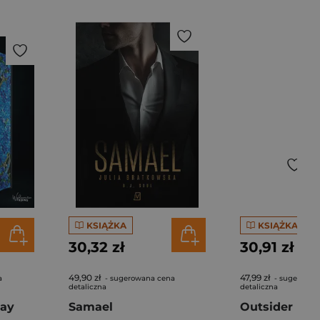
KSIĄŻKA
KSIĄŻKA
30,32 zł
30,91 zł
49,90 zł
47,99 zł
a
- sugerowana cena
- sugerowan
detaliczna
detaliczna
day
Samael
Outsider