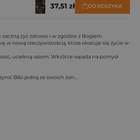
37,51 zł
DO KOSZYKA
ie zaczną żyć zdrowo i w zgodzie z Bogiem.
ię w nową rzeczywistością, która okazuje się życie w
letność, uciekną razem. Wkrótce wpada na pomysł
zynić Bibi jedną ze swoich żon…