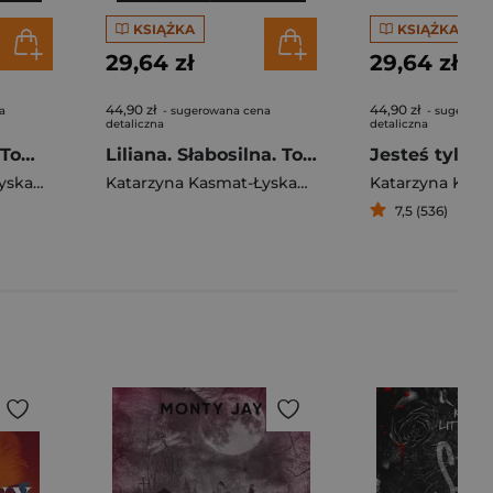
KSIĄŻKA
KSIĄŻKA
29,64 zł
29,64 zł
44,90 zł
44,90 zł
a
- sugerowana cena
- sugerowa
detaliczna
detaliczna
Maja. Słabosilna. Tom 2
Liliana. Słabosilna. Tom 1
Jesteś tylko
Katarzyna Kasmat-Łyskaniuk
Katarzyna Kasmat-Łyskaniuk
7,5 (536)