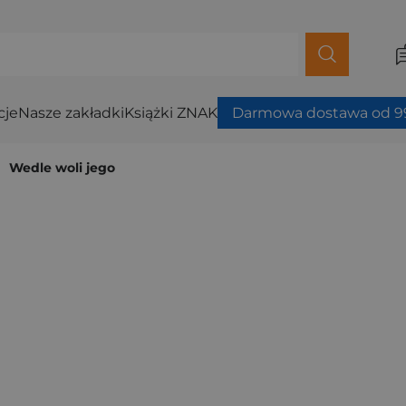
cje
Nasze zakładki
Książki ZNAK
Darmowa dostawa od 99
Wedle woli jego