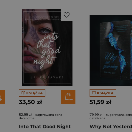
KSIĄŻKA
KSIĄŻKA
33,50 zł
51,59 zł
52,99 zł
79,99 zł
- sugerowana cena
- sugerowana cen
detaliczna
detaliczna
Into That Good Night
Why Not Yester