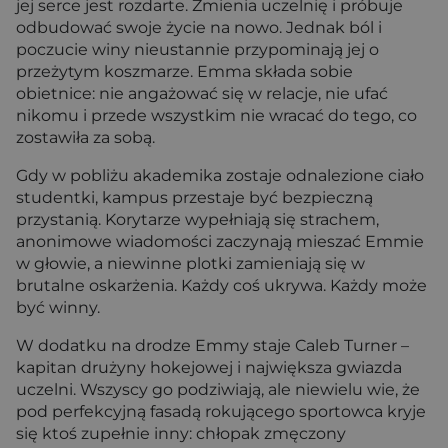
jej serce jest rozdarte. Zmienia uczelnię i próbuje
odbudować swoje życie na nowo. Jednak ból i
poczucie winy nieustannie przypominają jej o
przeżytym koszmarze. Emma składa sobie
obietnice: nie angażować się w relacje, nie ufać
nikomu i przede wszystkim nie wracać do tego, co
zostawiła za sobą.
Gdy w pobliżu akademika zostaje odnalezione ciało
studentki, kampus przestaje być bezpieczną
przystanią. Korytarze wypełniają się strachem,
anonimowe wiadomości zaczynają mieszać Emmie
w głowie, a niewinne plotki zamieniają się w
brutalne oskarżenia. Każdy coś ukrywa. Każdy może
być winny.
W dodatku na drodze Emmy staje Caleb Turner –
kapitan drużyny hokejowej i największa gwiazda
uczelni. Wszyscy go podziwiają, ale niewielu wie, że
pod perfekcyjną fasadą rokującego sportowca kryje
się ktoś zupełnie inny: chłopak zmęczony