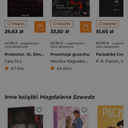
KSIĄŻKA
KSIĄŻKA
KSIĄŻKA
26,63 zł
33,50 zł
51,65 zł
42,99 zł
52,99 zł
89,99 zł
- sugerowana
- sugerowana
- sugerowa
cena detaliczna
cena detaliczna
cena detaliczna
Protector. St. Elmo's Fire
Prowincja grzechu
Cara M.J.
Monika Magoska-Suchar
P. K. Farion
,
Mateusz G
8,7 (54)
6,8 (534)
Inne książki
Magdalena Szweda