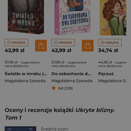
KSIĄŻKA
KSIĄŻKA
KSIĄŻKA
42,99 zł
42,99 zł
34,74 zł
57,90 zł
57,90 zł
44,90 zł
- sugerowana
- sugerowana
- sugerowa
cena detaliczna
cena detaliczna
cena detaliczna
Światło w mroku (ilustrowane brzegi)
Do zakochania dwa ugryzienia
Pączuś
Magdalena Szweda
Magdalena Szweda
Magdalena Sz
6,8 (239)
Oceny i recenzje książki
Ukryte blizny.
Tom 1
Średnia ocen: