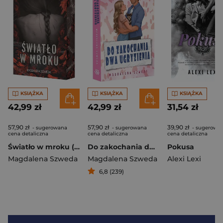
KSIĄŻKA
KSIĄŻKA
KSIĄŻKA
42,99 zł
42,99 zł
31,54 zł
57,90 zł
57,90 zł
39,90 zł
- sugerowana
- sugerowana
- sugerowa
cena detaliczna
cena detaliczna
cena detaliczna
Światło w mroku (ilustrowane brzegi)
Do zakochania dwa ugryzienia
Pokusa
Magdalena Szweda
Magdalena Szweda
Alexi Lexi
6,8 (239)