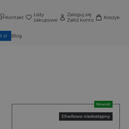
Listy
Zaloguj się
Kontakt
Koszyk
zakupowe
Załóż konto
 zł
Blog
Nowość
Chwilowo niedostępny