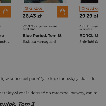
KSIĄŻKA
KSIĄŻKA
26,43 zł
29,29 zł
27,99 zł
31,90 zł
a
- sugerowana cena
- sugerowan
detaliczna
detaliczna
no
Blue Period. Tom 18
iech
,
Grzenda Artur
Tsubasa Yamaguchi
Shin'ichi Saka
 się w końcu cel podróży – słup stanowiący klucz do
 detektywi zdążą dotrzeć do mrocznej prawdy, zanim
zwłok. Tom 3