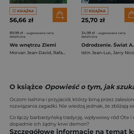
KSIĄŻKA
KSIĄŻKA
56,66 zł
25,70 zł
89,99 zł
34,99 zł
- sugerowana cena
- sugerowana cena
detaliczna
detaliczna
We wnętrzu Ziemi
Odrodzenie. Świ
Morvan Jean-David
,
Rafael Ortiz
Istin Jean-Luc
,
Jarry Nicola
O książce
Opowieść o tym, jak szuk
Oczom Isshina i przyjaciół, którzy brną przez zales
rozwiązania zagadki. Nie wiedzą jednak, że zbliżają s
Co łączy barbarzyńską tradycję, wpływowy ród Ote i
dopadnie ich żądny krwi demon?
Szczegółowe informacje na temat k