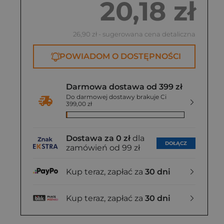
20,18 zł
26,90 zł
- sugerowana cena detaliczna
POWIADOM O DOSTĘPNOŚCI
Darmowa dostawa od 399 zł
Do darmowej dostawy brakuje Ci
399,00 zł
Dostawa za 0 zł
dla
DOŁĄCZ
zamówień od 99 zł
Kup teraz, zapłać za
30 dni
Kup teraz, zapłać za
30 dni