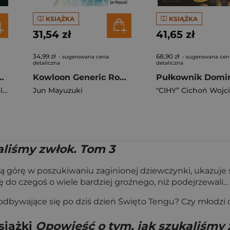
KSIĄŻKA
KSIĄŻKA
31,54 zł
41,65 zł
34,99 zł
68,90 zł
- sugerowana cena
- sugerowana cen
detaliczna
detaliczna
at Akwilonu. Elfy. Tom 21
Kowloon Generic Romance. Tom 5
Pułkownik Domi
s
Jun Mayuzuki
"CIHY” Cichoń Wojc
aliśmy zwłok. Tom 3
ioną górę w poszukiwaniu zaginionej dziewczynki, ukazuje
ię do czegoś o wiele bardziej groźnego, niż podejrzewali…
 odbywające się po dziś dzień Święto Tengu? Czy młodzi
siążki
Opowieść o tym, jak szukaliśmy 