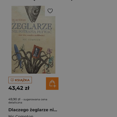
KSIĄŻKA
43,42 zł
49,90 zł
- sugerowana cena
detaliczna
Dlaczego żeglarze nie potrafią pływać oraz inne morskie osobliwości
Nic Compton