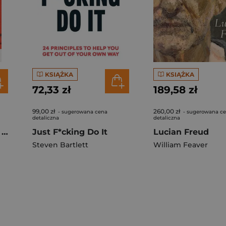
KSIĄŻKA
KSIĄŻKA
72,33 zł
189,58 zł
99,00 zł
260,00 zł
- sugerowana cena
- sugerowana c
detaliczna
detaliczna
Tbilisi. Crossroads of the Caucasus
Just F*cking Do It
Lucian Freud
Steven Bartlett
William Feaver