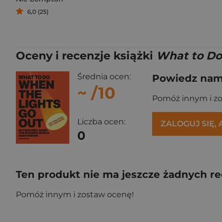
6,0 (25)
Oceny i recenzje książki
What to Do
Średnia ocen:
Powiedz nam,
~
/10
Pomóż innym i z
Liczba ocen:
ZALOGUJ SIĘ,
0
Ten produkt nie ma jeszcze żadnych re
Pomóż innym i zostaw ocenę!