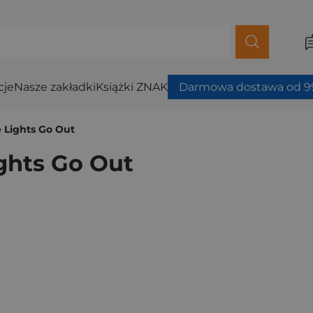
cje
Nasze zakładki
Książki ZNAK
Darmowa dostawa od 99
 Lights Go Out
ghts Go Out