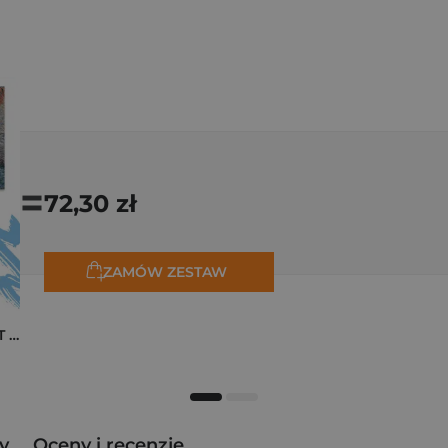
=
72,30 zł
ZAMÓW ZESTAW
Pakiet zakładek ART Monet
y
Oceny i recenzje