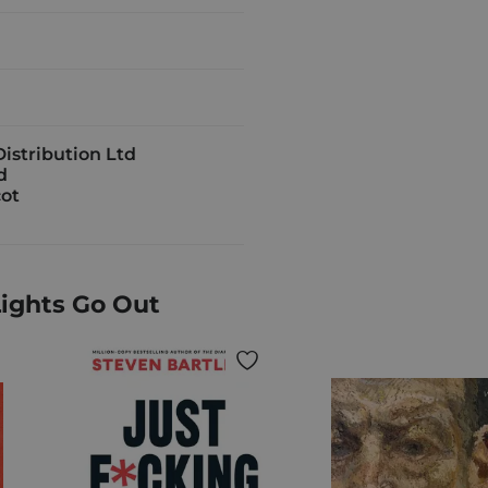
istribution Ltd
d
ot
ights Go Out