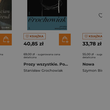
KSIĄŻKA
KSIĄŻKA
40,85 zł
33,78 zł
69,00 zł
55,00 zł
ena
- sugerowana cena
- sugerowa
detaliczna
detaliczna
Prozy wszystkie. Powieści
Nowa
Stanisław Grochowiak
Szymon Bira