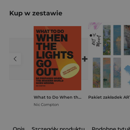
Kup w zestawie
+
What to Do When the Lights Go Out
Nic Compton
Opis
Szczegóły produktu
Podobne tytuł