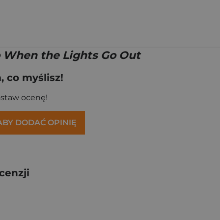
 When the Lights Go Out
 co myślisz!
ostaw ocenę!
 ABY DODAĆ OPINIĘ
cenzji