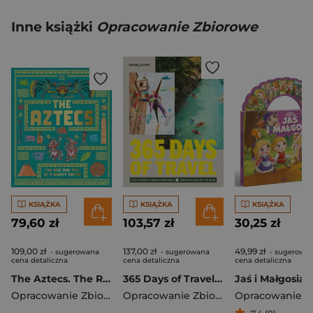
Inne książki
Opracowanie Zbiorowe
KSIĄŻKA
KSIĄŻKA
KSIĄŻKA
79,60 zł
103,57 zł
30,25 zł
109,00 zł
137,00 zł
49,99 zł
- sugerowana
- sugerowana
- sugerowa
cena detaliczna
cena detaliczna
cena detaliczna
The Aztecs. The Rise and Fall of a Mighty Empire
365 Days of Travel. Lonely Planet
Jaś i Małgosia
Opracowanie Zbiorowe
Opracowanie Zbiorowe