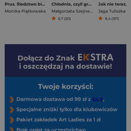
Prus. Śledztwo biograficzne (2026)
Chłodnia, czyli grzejnia. Małgorzata Szejnert w rozmowie z Dorotą Karaś i Markiem Sterlingowem
Monika Piątkowska
Małgorzata Szejnert
,
Dorota Karaś
Jaga Tuliszka
,
Ma
6,7 (30)
8,4 (137)
Dołącz do
Znak
i oszczędzaj na dostawie!
Twoje korzyści:
Darmowa dostawa od 99 zł z
Specjalne zniżki tylko dla klubowiczów
Pakiet zakładek Art Ladies za 1 zł
Brak opłat za uczestnictwo