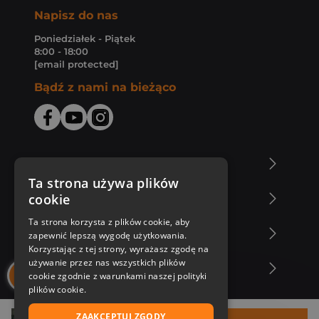
Napisz do nas
Poniedziałek - Piątek
8:00 - 18:00
[email protected]
Bądź z nami na bieżąco
O Księgarni Znak
Ta strona używa plików
cookie
Zakupy u nas
Ta strona korzysta z plików cookie, aby
Nasza oferta
zapewnić lepszą wygodę użytkowania.
Korzystając z tej strony, wyrażasz zgodę na
używanie przez nas wszystkich plików
Nasi autorzy
cookie zgodnie z warunkami naszej polityki
plików cookie.
ZAAKCEPTUJ ZGODY