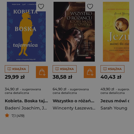
KSIĄŻKA
KSIĄŻKA
KSIĄŻKA
29,99 zł
38,58 zł
40,43 zł
34,90 zł
64,90 zł
49,90 zł
- sugerowana
- sugerowana
- sugerowa
cena detaliczna
cena detaliczna
cena detaliczna
Kobieta. Boska tajemnica
Wszystko o różańcu który może wszystko
Badeni Joachim
,
Judyta Syrek
Wincenty Łaszewski
Sarah Young
7,1 (419)