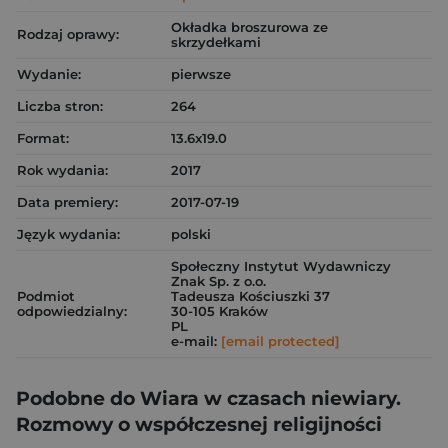
Okładka broszurowa ze
Rodzaj oprawy:
skrzydełkami
Wydanie:
pierwsze
Liczba stron:
264
Format:
13.6x19.0
Rok wydania:
2017
Data premiery:
2017-07-19
Język wydania:
polski
Społeczny Instytut Wydawniczy
Znak Sp. z o.o.
Podmiot
Tadeusza Kościuszki 37
odpowiedzialny:
30-105 Kraków
PL
e-mail:
[email protected]
Podobne do Wiara w czasach niewiary.
Rozmowy o współczesnej religijności