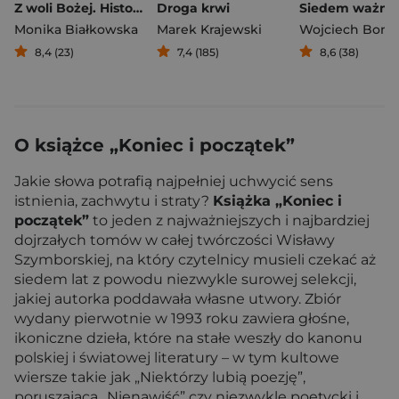
Z woli Bożej. Historie duchowej przemocy
Droga krwi
Monika Białkowska
Marek Krajewski
8,4 (23)
7,4 (185)
8,6 (38)
O książce „Koniec i początek”
Jakie słowa potrafią najpełniej uchwycić sens
istnienia, zachwytu i straty?
Książka „Koniec i
początek”
to jeden z najważniejszych i najbardziej
dojrzałych tomów w całej twórczości Wisławy
Szymborskiej, na który czytelnicy musieli czekać aż
siedem lat z powodu niezwykle surowej selekcji,
jakiej autorka poddawała własne utwory. Zbiór
wydany pierwotnie w 1993 roku zawiera głośne,
ikoniczne dzieła, które na stałe weszły do kanonu
polskiej i światowej literatury – w tym kultowe
wiersze takie jak „Niektórzy lubią poezję”,
poruszająca „Nienawiść” czy niezwykle poetycki i