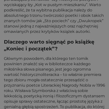
wyciskający łzy „Kot w pustym mieszkaniu”. Warto
podkreślić, że ta wybitna publikacja należy do
absolutnego trzonu twórczości poetki i obok takich
znanych tomów jak „Sto pociech” czy „Dwukropek”
stanowi jedną z najważniejszych oraz najchętniej
omawianych przez krytyków książek autorki.
Dlaczego warto sięgnąć po książkę
„Koniec i początek”?
Głównym powodem, dla którego ten tomik
powinien znaleźć się w biblioteczce każdego
miłośnika słowa pisanego, jest jego ogromna
wartość historycznoliteracka – to właśnie premiera
tego zbioru mogła ostatecznie przesądzić o
przyznaniu poetce Literackiej Nagrody Nobla w 1996
roku. Wisława Szymborska z właściwą sobie
lekkością, poetycką ironią i filozoficznym dystansem
opisuje sprawy ostateczne, łącząc prostotę języka z
genialną głębią spostrzeżeń. To publikacja, do której