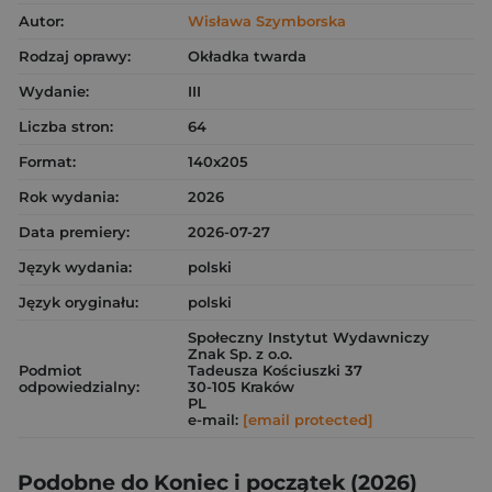
Autor:
Wisława Szymborska
Rodzaj oprawy:
Okładka twarda
Wydanie:
III
Liczba stron:
64
Format:
140x205
Rok wydania:
2026
Data premiery:
2026-07-27
Język wydania:
polski
Język oryginału:
polski
Społeczny Instytut Wydawniczy
Znak Sp. z o.o.
Podmiot
Tadeusza Kościuszki 37
odpowiedzialny:
30-105 Kraków
PL
e-mail:
[email protected]
Podobne do Koniec i początek (2026)