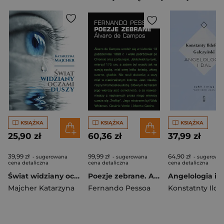
KSIĄŻKA
KSIĄŻKA
KSIĄŻKA
25,90 zł
60,36 zł
37,99 zł
39,99 zł
99,99 zł
64,90 zł
- sugerowana
- sugerowana
- sugerowa
cena detaliczna
cena detaliczna
cena detaliczna
Świat widziany oczami duszy
Poezje zebrane. Alvaro de Campos wyd. 2
Angelologia i d
Majcher Katarzyna
Fernando Pessoa