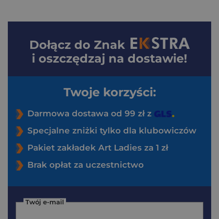
Dołącz do
Znak
i oszczędzaj na dostawie!
Twoje korzyści:
Darmowa dostawa od 99 zł z
Specjalne zniżki tylko dla klubowiczów
Pakiet zakładek Art Ladies za 1 zł
Brak opłat za uczestnictwo
Twój e-mail