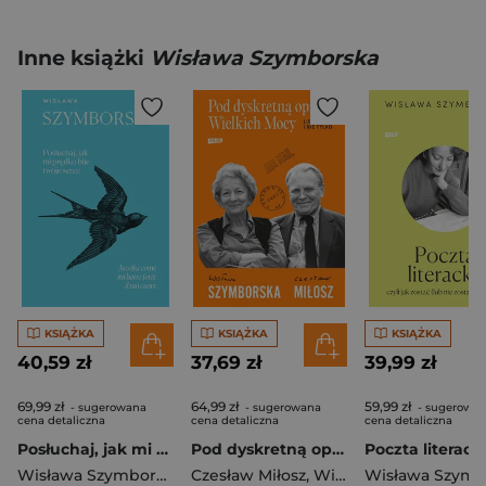
Inne książki
Wisława Szymborska
KSIĄŻKA
KSIĄŻKA
KSIĄŻKA
40,59 zł
37,69 zł
39,99 zł
69,99 zł
64,99 zł
59,99 zł
- sugerowana
- sugerowana
- sugerowa
cena detaliczna
cena detaliczna
cena detaliczna
Posłuchaj, jak mi prędko bije twoje serce / Ascolta come mi batte forte il tuo cuore
Pod dyskretną opieką Wielkich Mocy. Listy i nie tylko
Poczta literack
Wisława Szymborska
Czesław Miłosz
,
Wisława Szymborska