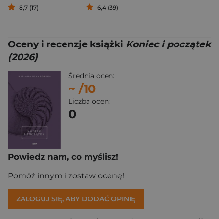
8,7 (17)
6,4 (39)
Oceny i recenzje książki
Koniec i początek
(2026)
Średnia ocen:
~
/10
Liczba ocen:
0
Powiedz nam, co myślisz!
Pomóż innym i zostaw ocenę!
ZALOGUJ SIĘ, ABY DODAĆ OPINIĘ