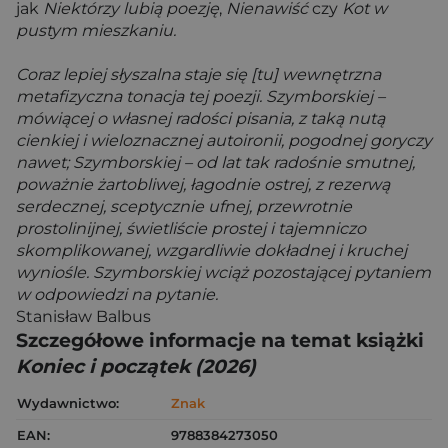
jak
Niektórzy lubią poezję
,
Nienawiść
czy
Kot w
pustym mieszkaniu.
Coraz lepiej słyszalna staje się [tu] wewnętrzna
metafizyczna tonacja tej poezji. Szymborskiej –
mówiącej o własnej radości pisania, z taką nutą
cienkiej i wieloznacznej autoironii, pogodnej goryczy
nawet; Szymborskiej – od lat tak radośnie smutnej,
poważnie żartobliwej, łagodnie ostrej, z rezerwą
serdecznej, sceptycznie ufnej, przewrotnie
prostolinijnej, świetliście prostej i tajemniczo
skomplikowanej, wzgardliwie dokładnej i kruchej
wyniośle. Szymborskiej wciąż pozostającej pytaniem
w odpowiedzi na pytanie.
Stanisław Balbus
Szczegółowe informacje na temat książki
Koniec i początek (2026)
Wydawnictwo:
Znak
EAN:
9788384273050