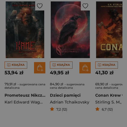
KSIĄŻKA
KSIĄŻKA
KSIĄŻKA
53,94 zł
49,95 zł
41,30 zł
79,91 zł
84,90 zł
69,90 zł
- sugerowana cena
- sugerowana
- sugerowa
detaliczna
cena detaliczna
cena detaliczna
Prometeusz Nikczemny. Kane 2
Dzieci pamięci
Conan Krew w
Karl Edward Wagner
Adrian Tchaikovsky
Stirling S. M.
,
Robert
7,2 (12)
6,7 (12)