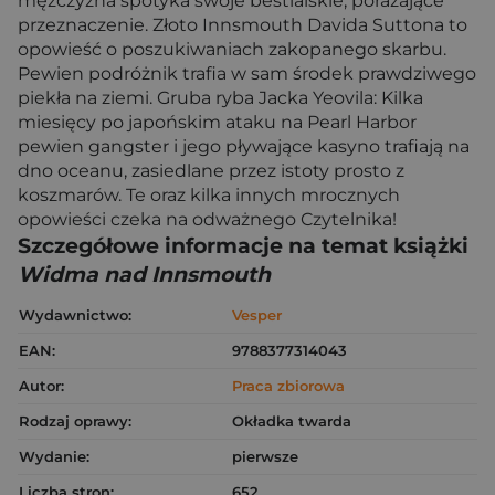
mężczyzna spotyka swoje bestialskie, porażające
przeznaczenie. Złoto Innsmouth Davida Suttona to
opowieść o poszukiwaniach zakopanego skarbu.
Pewien podróżnik trafia w sam środek prawdziwego
piekła na ziemi. Gruba ryba Jacka Yeovila: Kilka
miesięcy po japońskim ataku na Pearl Harbor
pewien gangster i jego pływające kasyno trafiają na
dno oceanu, zasiedlane przez istoty prosto z
koszmarów. Te oraz kilka innych mrocznych
opowieści czeka na odważnego Czytelnika!
Szczegółowe informacje na temat książki
Widma nad Innsmouth
Wydawnictwo:
Vesper
EAN:
9788377314043
Autor:
Praca zbiorowa
Rodzaj oprawy:
Okładka twarda
Wydanie:
pierwsze
Liczba stron:
652