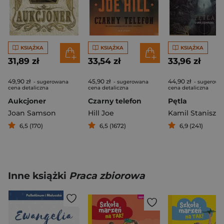
KSIĄŻKA
KSIĄŻKA
KSIĄŻKA
31,89 zł
33,54 zł
33,96 zł
49,90 zł
45,90 zł
44,90 zł
- sugerowana
- sugerowana
- sugerowa
cena detaliczna
cena detaliczna
cena detaliczna
Aukcjoner
Czarny telefon
Pętla
Joan Samson
Hill Joe
Kamil Stanisze
6,5 (170)
6,5 (1672)
6,9 (241)
Inne książki
Praca zbiorowa