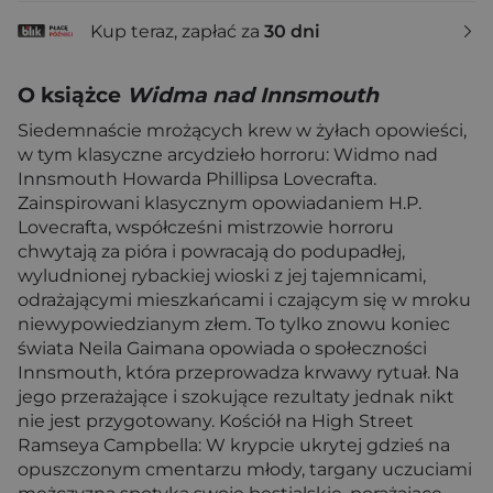
Kup teraz, zapłać za
30 dni
O książce
Widma nad Innsmouth
Siedemnaście mrożących krew w żyłach opowieści,
w tym klasyczne arcydzieło horroru: Widmo nad
Innsmouth Howarda Phillipsa Lovecrafta.
Zainspirowani klasycznym opowiadaniem H.P.
Lovecrafta, współcześni mistrzowie horroru
chwytają za pióra i powracają do podupadłej,
wyludnionej rybackiej wioski z jej tajemnicami,
odrażającymi mieszkańcami i czającym się w mroku
niewypowiedzianym złem. To tylko znowu koniec
świata Neila Gaimana opowiada o społeczności
Innsmouth, która przeprowadza krwawy rytuał. Na
jego przerażające i szokujące rezultaty jednak nikt
nie jest przygotowany. Kościół na High Street
Ramseya Campbella: W krypcie ukrytej gdzieś na
opuszczonym cmentarzu młody, targany uczuciami