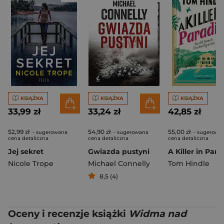
KSIĄŻKA
KSIĄŻKA
KSIĄŻKA
33,99 zł
33,24 zł
42,85 zł
52,99 zł
54,90 zł
55,00 zł
- sugerowana
- sugerowana
- sugerowa
cena detaliczna
cena detaliczna
cena detaliczna
Jej sekret
Gwiazda pustyni
A Killer in Para
Nicole Trope
Michael Connelly
Tom Hindle
8,5 (4)
Oceny i recenzje książki
Widma nad