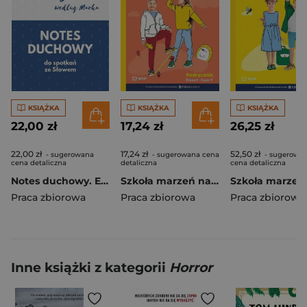
KSIĄŻKA
KSIĄŻKA
KSIĄŻKA
22,00 zł
17,24 zł
26,25 zł
22,00 zł
17,24 zł
52,50 zł
- sugerowana
- sugerowana cena
- sugerowa
cena detaliczna
detaliczna
cena detaliczna
Notes duchowy. Ewangelia wg. Marka
Szkoła marzeń na TAK SP 1 podr. cz.1
Praca zbiorowa
Praca zbiorowa
Praca zbiorowa
Inne książki z kategorii
Horror