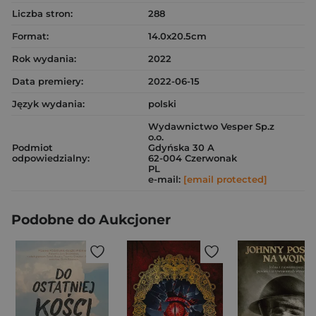
Liczba stron:
288
Format:
14.0x20.5cm
Rok wydania:
2022
Data premiery:
2022-06-15
Język wydania:
polski
Wydawnictwo Vesper Sp.z
o.o.
Podmiot
Gdyńska 30 A
odpowiedzialny:
62-004 Czerwonak
PL
e-mail:
[email protected]
Podobne do Aukcjoner