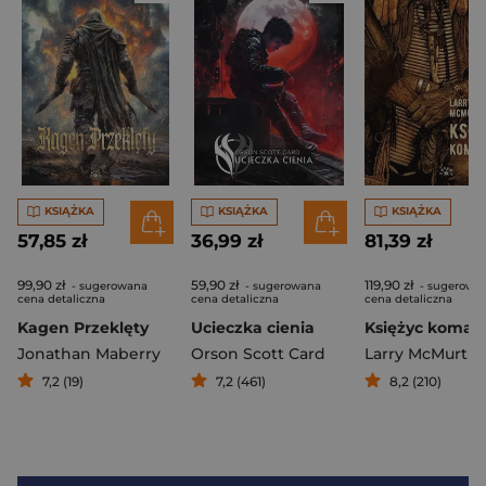
KSIĄŻKA
KSIĄŻKA
KSIĄŻKA
57,85 zł
36,99 zł
81,39 zł
99,90 zł
59,90 zł
119,90 zł
- sugerowana
- sugerowana
- sugerowa
cena detaliczna
cena detaliczna
cena detaliczna
Kagen Przeklęty
Ucieczka cienia
Jonathan Maberry
Orson Scott Card
Larry McMurtry
7,2 (19)
7,2 (461)
8,2 (210)