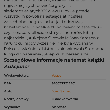
majątki, wolność, dusze, a także... życie. Jedna z
najważniejszych powieści grozy lat
siedemdziesiątych XX wieku ujmuje przede
wszystkim powoli narastającą atmosferą
wszechobecnego strachu, jaki odczuwają
bohaterowie. To wielkie zło w małym miasteczku –
czyli coś, co wielbiciele starych horrorów lubią
najbardziej. „Aukcjoner”, powieść Joan Samson z
1976 roku, nigdy wcześniej nie była wydana w
Polsce, a właśnie ta historia zainspirowała Stephena
Kinga do napisania „Sklepiku z marzeniami”.
Szczegółowe informacje na temat książki
Aukcjoner
Wydawnictwo:
Vesper
EAN:
9788377313961
Autor:
Joan Samson
Rodzaj oprawy:
Okładka twarda
Wydanie:
pierwsze