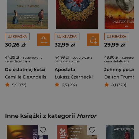
KSIĄŻKA
KSIĄŻKA
KSIĄŻKA
30,26 zł
32,99 zł
29,99 zł
44,99 zł
44,99 zł
49,90 zł
- sugerowana
- sugerowana
- sugerowa
cena detaliczna
cena detaliczna
cena detaliczna
Do ostatniej kości
Apostata
Camille DeAndelis
Łukasz Czarnecki
Dalton Trumbo
5,9 (172)
6,5 (292)
8,1 (320)
Inne książki z kategorii
Horror