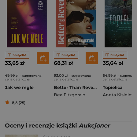
KSIĄŻKA
KSIĄŻKA
KSIĄŻKA
33,65 zł
68,31 zł
35,64 zł
49,99 zł
93,00 zł
54,99 zł
- sugerowana
- sugerowana
- sugerowa
cena detaliczna
cena detaliczna
cena detaliczna
Jak we mgle
Better Than Revenge
Topielica
Bea Fitzgerald
Aneta Kisielew
8,8 (25)
Oceny i recenzje książki
Aukcjoner