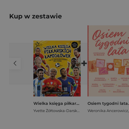
Kup w zestawie
+
Wielka księga piłkarskich łamigłówek. Reprezentacje
Yvette Żółtowska-Darska
,
Milo Darski
Weronika Ancerowicz