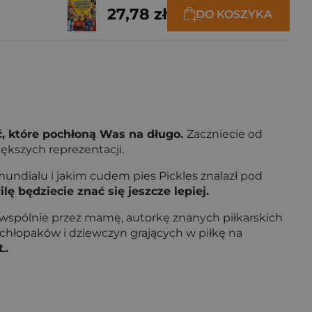
27,78 zł
DO KOSZYKA
, które pochłoną Was na długo.
Zaczniecie od
iększych reprezentacji.
mundialu i jakim cudem pies Pickles znalazł pod
lę będziecie znać się jeszcze lepiej.
 wspólnie przez mamę, autorkę znanych piłkarskich
la chłopaków i dziewczyn grających w piłkę na
Ł.