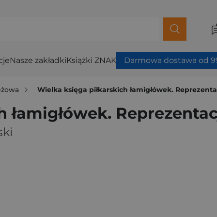
cje
Nasze zakładki
Książki ZNAK
Darmowa dostawa od 99
ieżowa
Wielka księga piłkarskich łamigłówek. Reprezenta
ch łamigłówek. Reprezentac
ski