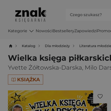
Kategorie
Nowości
Bestsellery
Zapowiedzi
Promo
Katalog
Dla młodzieży
Literatura młodz
Wielka księga piłkarski
Yvette Żółtowska-Darska
,
Milo Dar
KSIĄŻKA