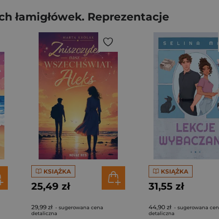
ich łamigłówek. Reprezentacje
KSIĄŻKA
KSIĄŻKA
25,49 zł
31,55 zł
29,99 zł
44,90 zł
- sugerowana cena
- sugerowana ce
detaliczna
detaliczna