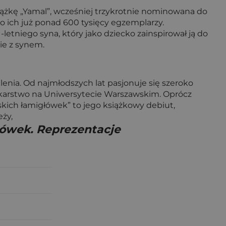
siążkę „Yamal”, wcześniej trzykrotnie nominowana do
ano ich już ponad 600 tysięcy egzemplarzy.
letniego syna, który jako dziecko zainspirował ją do
ie z synem.
enia. Od najmłodszych lat pasjonuje się szeroko
nnikarstwo na Uniwersytecie Warszawskim. Oprócz
skich łamigłówek” to jego książkowy debiut,
eży,
łówek. Reprezentacje