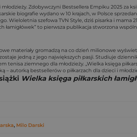
ci i młodzieży. Zdobywczyni Bestsellera Empiku 2025 za k
iłkarskie biografie wydano w 10 krajach, w Polsce sprzed
 Wieloletnia szefowa TVN Style, dziś pisarka i mama 21-
kich łamigłówek” to pierwsza publikacja stworzona wspóln
owe materiały gromadzą na co dzień milionowe wyświetl
ozostaje jedną z jego największych pasji. Studiuje dzie
m tenisa ziemnego dla młodzieży. „Wielka księga piłkar
– autorką bestsellerów o piłkarzach dla dzieci i młodzi
siążki
Wielka księga piłkarskich łamig
arska
,
Milo Darski