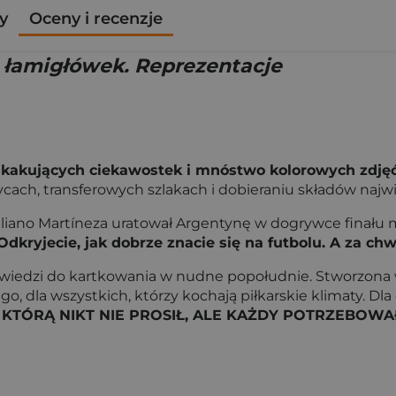
y
Oceny i recenzje
h łamigłówek. Reprezentacje
skakujących ciekawostek i mnóstwo kolorowych zdjęć
życach, transferowych szlakach i dobieraniu składów najw
miliano Martíneza uratował Argentynę w dogrywce finału 
Odkryjecie, jak dobrze znacie się na futbolu. A za chwi
dpowiedzi do kartkowania w nudne popołudnie. Stworzona
wego, dla wszystkich, którzy kochają piłkarskie klimaty. D
 KTÓRĄ NIKT NIE PROSIŁ, ALE KAŻDY POTRZEBOWA