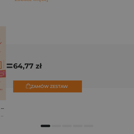
=
64,77 zł
ZAMÓW ZESTAW
Osiem tygodni lata. Opowiadania na wakacje
,
Marta Bijan
,
Oktawia Kain
,
Maria Lichoń
,
Aleksandra Muraszka
,
Edyt