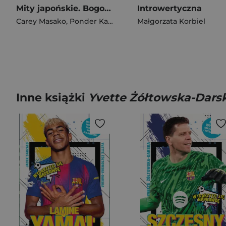
Mity japońskie. Bogowie, bohaterowie i czarodziejskie istoty dawnej Japonii
Introwertyczna
Carey Masako
,
Ponder Katie
Małgorzata Korbiel
Inne książki
Yvette Żółtowska-Darsk