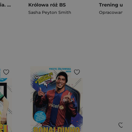
Lekcje wybaczania. Hall Beck University. Tom 2
Królowa róż BS
Sasha Peyton Smith
Opracowanie Z