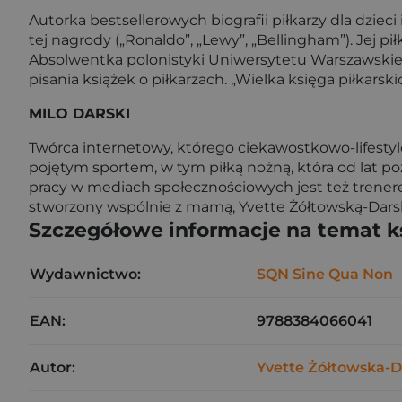
Autorka bestsellerowych biografii piłkarzy dla dzie
tej nagrody („Ronaldo”, „Lewy”, „Bellingham”). Jej p
Absolwentka polonistyki Uniwersytetu Warszawskiego.
pisania książek o piłkarzach. „Wielka księga piłkars
MILO DARSKI
Twórca internetowy, którego ciekawostkowo-lifestyl
pojętym sportem, w tym piłką nożną, która od lat p
pracy w mediach społecznościowych jest też trenere
stworzony wspólnie z mamą, Yvette Żółtowską-Darską 
Szczegółowe informacje na temat k
Wydawnictwo:
SQN Sine Qua Non
EAN:
9788384066041
Autor:
Yvette Żółtowska-D