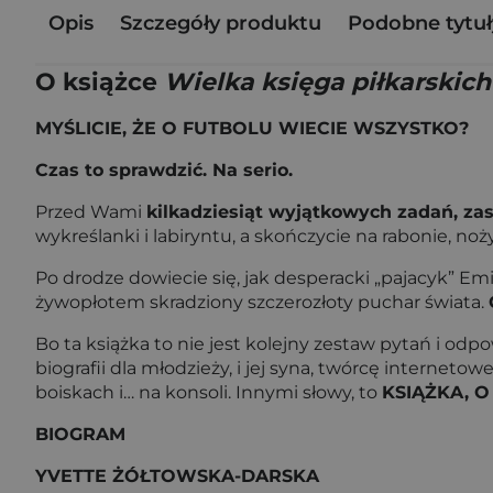
Opis
Szczegóły produktu
Podobne tytuł
O książce
Wielka księga piłkarskic
MYŚLICIE, ŻE O FUTBOLU WIECIE WSZYSTKO?
Czas to sprawdzić. Na serio.
Przed Wami
kilkadziesiąt wyjątkowych zadań, za
wykreślanki i labiryntu, a skończycie na rabonie, no
Po drodze dowiecie się, jak desperacki „pajacyk” E
żywopłotem skradziony szczerozłoty puchar świata.
Bo ta książka to nie jest kolejny zestaw pytań i o
biografii dla młodzieży, i jej syna, twórcę interneto
boiskach i… na konsoli. Innymi słowy, to
KSIĄŻKA, O
BIOGRAM
YVETTE ŻÓŁTOWSKA-DARSKA