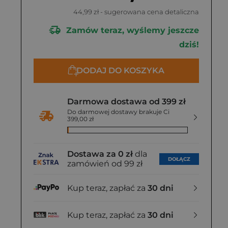
44,99 zł
- sugerowana cena detaliczna
Zamów teraz, wyślemy jeszcze
dziś!
DODAJ DO KOSZYKA
Darmowa dostawa od 399 zł
Do darmowej dostawy brakuje Ci
399,00 zł
Dostawa za 0 zł
dla
DOŁĄCZ
zamówień od 99 zł
Kup teraz, zapłać za
30 dni
Kup teraz, zapłać za
30 dni