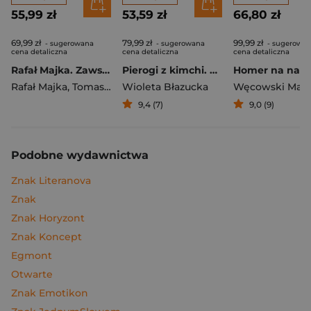
55,99 zł
53,59 zł
66,80 zł
69,99 zł
79,99 zł
99,99 zł
- sugerowana
- sugerowana
- sugerowa
cena detaliczna
cena detaliczna
cena detaliczna
Rafał Majka. Zawsze z przodu. Rozmawia Tomasz Kalemba - książka z autografem
Pierogi z kimchi. Moje ulubione azjatyckie przepisy
Rafał Majka
,
Tomasz Kalemba
Wioleta Błazucka
Węcowski Mar
9,4 (7)
9,0 (9)
Podobne wydawnictwa
Znak Literanova
Znak
Znak Horyzont
Znak Koncept
Egmont
Otwarte
Znak Emotikon