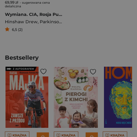
69,99 zł
- sugerowana cena
detaliczna
Wymiana. CIA, Rosja Putina i tajne gry wywiadów
Hinshaw Drew
,
Parkinson Joe
6,5 (2)
Bestsellery
KSIĄŻKA
KSIĄŻKA
KSIĄŻKA