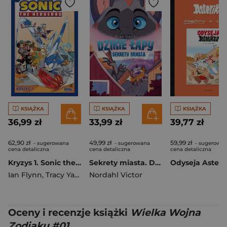
KSIĄŻKA
KSIĄŻKA
KSIĄŻKA
36,99 zł
33,99 zł
39,77 zł
62,90 zł
49,99 zł
59,99 zł
- sugerowana
- sugerowana
- sugerowa
cena detaliczna
cena detaliczna
cena detaliczna
Kryzys 1. Sonic the Hedgehog. Tom 9 wyd. 2
Sekrety miasta. Dzikie łapy. Tom 3
Ian Flynn
,
Tracy Yardley
Nordahl Victor
,
Jack Lawrence
Oceny i recenzje książki
Wielka Wojna
Zodiaku #01