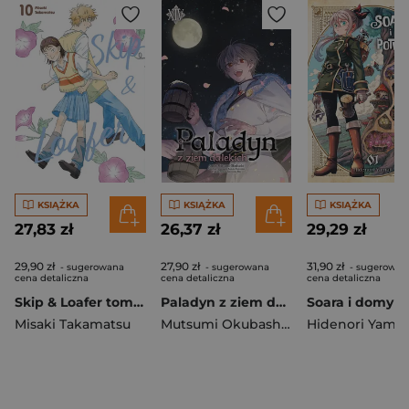
KSIĄŻKA
KSIĄŻKA
KSIĄŻKA
27,83 zł
26,37 zł
29,29 zł
29,90 zł
27,90 zł
31,90 zł
- sugerowana
- sugerowana
- sugerowan
cena detaliczna
cena detaliczna
cena detaliczna
Skip & Loafer tom 10
Paladyn z ziem dalekich. Tom 14
Misaki Takamatsu
Mutsumi Okubashi
,
Kususaga Rin
Hidenori Yamaj