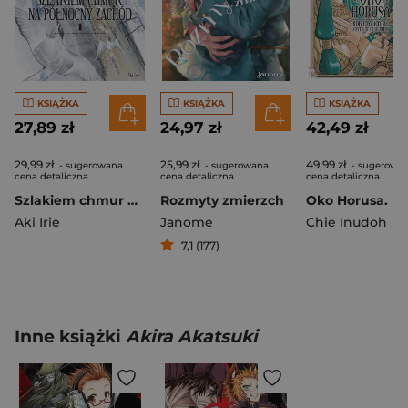
KSIĄŻKA
KSIĄŻKA
KSIĄŻKA
27,89 zł
24,97 zł
42,49 zł
29,99 zł
25,99 zł
49,99 zł
- sugerowana
- sugerowana
- sugerowa
cena detaliczna
cena detaliczna
cena detaliczna
Szlakiem chmur na północny zachód. Tom 1
Rozmyty zmierzch
Aki Irie
Janome
Chie Inudoh
7,1 (177)
Inne książki
Akira Akatsuki