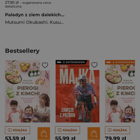
27,90 zł
- sugerowana cena
detaliczna
Paladyn z ziem dalekich. Tom 14
Mutsumi Okubashi
,
Kususaga Rin
Bestsellery
KSIĄŻKA
KSIĄŻKA
KSIĄŻKA
53,59 zł
55,99 zł
79,99 zł