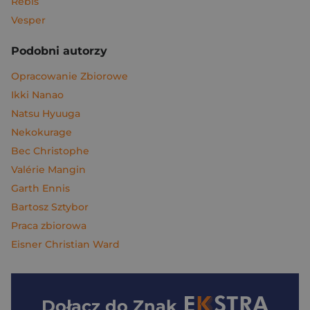
Rebis
Vesper
Podobni autorzy
Opracowanie Zbiorowe
Ikki Nanao
Natsu Hyuuga
Nekokurage
Bec Christophe
Valérie Mangin
Garth Ennis
Bartosz Sztybor
Praca zbiorowa
Eisner Christian Ward
Dołącz do
Znak