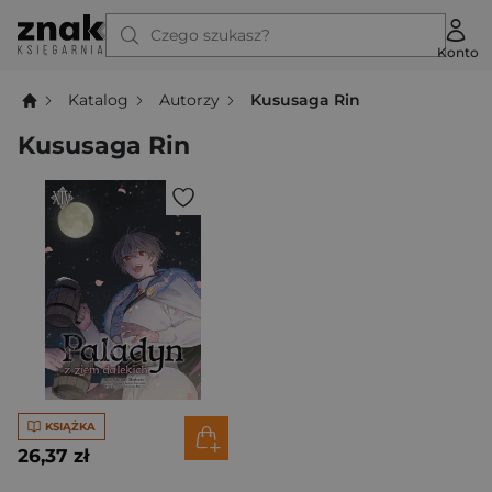
Czego szukasz?
Konto
Katalog
Autorzy
Kususaga Rin
Kususaga Rin
KSIĄŻKA
26,37 zł