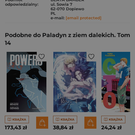
odpowiedzialny:
ul. Sowia 7
62-070 Dopiewo
PL
e-mail:
[email protected]
Podobne do Paladyn z ziem dalekich. Tom
14
KSIĄŻKA
KSIĄŻKA
KSIĄŻKA
173,43 zł
38,84 zł
24,24 zł