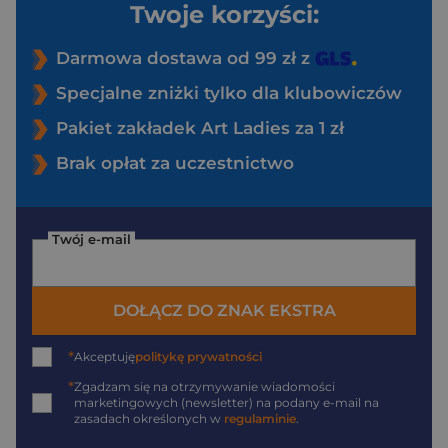
Twoje korzyści:
Darmowa dostawa od 99 zł z
Specjalne zniżki tylko dla klubowiczów
Pakiet zakładek Art Ladies za 1 zł
Brak opłat za uczestnictwo
Twój e-mail
DOŁĄCZ DO ZNAK EKSTRA
*
Akceptuję
politykę prywatności
*
Zgadzam się na otrzymywanie wiadomości
marketingowych (newsletter) na podany
e-mail
na
zasadach określonych w
regulaminie
.