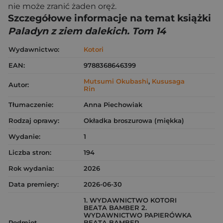
nie może zranić żaden oręż.
Szczegółowe informacje na temat książki
Paladyn z ziem dalekich. Tom 14
Wydawnictwo:
Kotori
EAN:
9788368646399
Mutsumi Okubashi
,
Kususaga
Autor:
Rin
Tłumaczenie:
Anna Piechowiak
Rodzaj oprawy:
Okładka broszurowa (miękka)
Wydanie:
1
Liczba stron:
194
Rok wydania:
2026
Data premiery:
2026-06-30
1. WYDAWNICTWO KOTORI
BEATA BAMBER 2.
WYDAWNICTWO PAPIERÓWKA
Podmiot
BEATA BAMBER