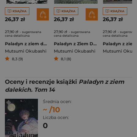
KSIĄŻKA
KSIĄŻKA
KSIĄŻKA
26,37 zł
26,37 zł
26,37 zł
27,90 zł
27,90 zł
27,90 zł
- sugerowana
- sugerowana
- sugerowa
cena detaliczna
cena detaliczna
cena detaliczna
Paladyn z ziem dalekich. Tom 9
Paladyn z Ziem Dalekich. Tom 8
Mutsumi Okubashi
Mutsumi Okubashi
Mutsumi Okuba
8,3 (9)
8,1 (8)
Oceny i recenzje książki
Paladyn z ziem
dalekich. Tom 14
Średnia ocen:
~
/10
Liczba ocen:
0