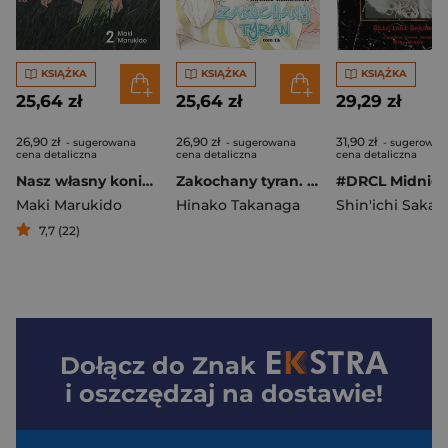
KSIĄŻKA
KSIĄŻKA
KSIĄŻKA
25,64 zł
25,64 zł
29,29 zł
26,90 zł
26,90 zł
31,90 zł
- sugerowana
- sugerowana
- sugerowan
cena detaliczna
cena detaliczna
cena detaliczna
Nasz własny koniec świata. Tom 2
Zakochany tyran. Tom 13
Maki Marukido
Hinako Takanaga
Shin'ichi Saka
7,7 (22)
Dołącz do
Znak
i oszczędzaj na dostawie!