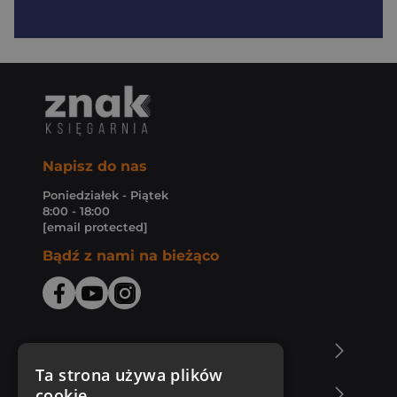
Napisz do nas
Poniedziałek - Piątek
8:00 - 18:00
[email protected]
Bądź z nami na bieżąco
O Księgarni Znak
Ta strona używa plików
cookie
Zakupy u nas