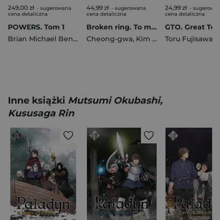
249,00 zł
44,99 zł
24,99 zł
- sugerowana
- sugerowana
- sugerowa
cena detaliczna
cena detaliczna
cena detaliczna
POWERS. Tom 1
Broken ring. To małżeństwo i tak się rozpadnie. Tom 4
Brian Michael Bendis
,
Cheong-gwa
Michael Avon Oeming
,
Kim Chacha
Toru Fujisawa
,
CHOKAM
Inne książki
Mutsumi Okubashi,
Kususaga Rin