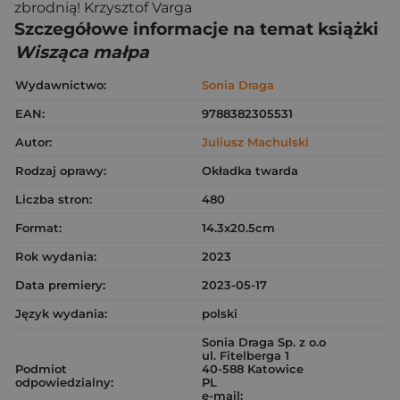
zbrodnią! Krzysztof Varga
Szczegółowe informacje na temat książki
Wisząca małpa
Wydawnictwo:
Sonia Draga
EAN:
9788382305531
Autor:
Juliusz Machulski
Rodzaj oprawy:
Okładka twarda
Liczba stron:
480
Format:
14.3x20.5cm
Rok wydania:
2023
Data premiery:
2023-05-17
Język wydania:
polski
Sonia Draga Sp. z o.o
ul. Fitelberga 1
Podmiot
40-588 Katowice
odpowiedzialny:
PL
e-mail: