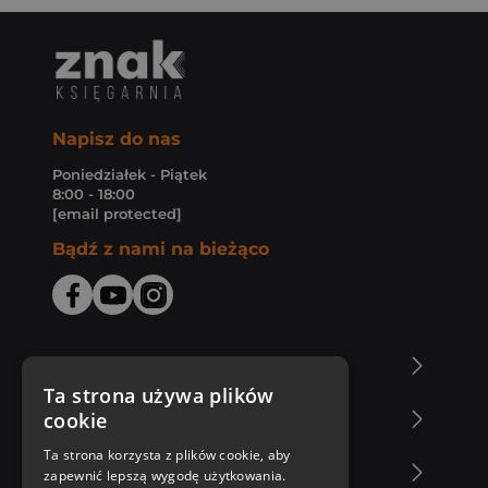
Napisz do nas
Poniedziałek - Piątek
8:00 - 18:00
[email protected]
Bądź z nami na bieżąco
O Księgarni Znak
Ta strona używa plików
cookie
Zakupy u nas
Ta strona korzysta z plików cookie, aby
Nasza oferta
zapewnić lepszą wygodę użytkowania.