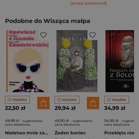
[email protected]
Podobne do Wisząca małpa
KSIĄŻKA
KSIĄŻKA
KSIĄŻKA
22,50 zł
29,94 zł
34,99 zł
49,99 zł
49,90 zł
54,90 zł
- sugerowana
- sugerowana
- sugerowa
cena detaliczna
cena detaliczna
cena detaliczna
Niełatwo mnie zabić. Opowieść o Joannie Chmielewskiej
Żaden koniec