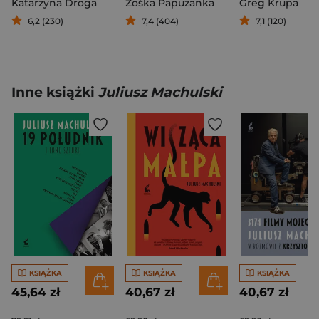
Katarzyna Droga
Zośka Papużanka
Greg Krupa
6,2 (230)
7,4 (404)
7,1 (120)
Inne książki
Juliusz Machulski
KSIĄŻKA
KSIĄŻKA
KSIĄŻKA
45,64 zł
40,67 zł
40,67 zł