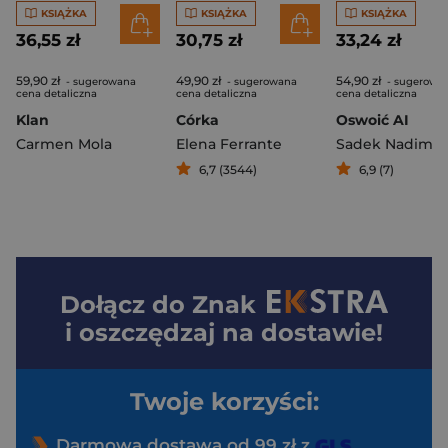
KSIĄŻKA
KSIĄŻKA
KSIĄŻKA
36,55 zł
30,75 zł
33,24 zł
59,90 zł
49,90 zł
54,90 zł
- sugerowana
- sugerowana
- sugerowa
cena detaliczna
cena detaliczna
cena detaliczna
Klan
Córka
Oswoić AI
Carmen Mola
Elena Ferrante
Sadek Nadim
6,7 (3544)
6,9 (7)
Dołącz do
Znak
i oszczędzaj na dostawie!
Twoje korzyści:
Darmowa dostawa od 99 zł z