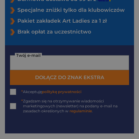
Specjalne zniżki tylko dla klubowiczów
Pakiet zakładek Art Ladies za 1 zł
Brak opłat za uczestnictwo
Twój e-mail
DOŁĄCZ DO ZNAK EKSTRA
*
Akceptuję
politykę prywatności
*
Zgadzam się na otrzymywanie wiadomości
marketingowych (newsletter) na podany
e-mail
na
zasadach określonych w
regulaminie
.