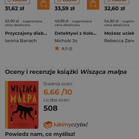
KSIĄŻKA
KSIĄŻKA
KSIĄŻKA
31,62 zł
33,59 zł
32,60 zł
52,90 zł
49,99 zł
54,90 zł
- sugerowana
- sugerowana
- sugerowa
cena detaliczna
cena detaliczna
cena detaliczna
Przyczajony diabeł, ukryty trup
Detektywi z Kolonii Marigold
Możesz ucieka
Iwona Banach
Nichols Jo
Rebecca Zanett
8,0 (1)
Oceny i recenzje książki
Wisząca małpa
Średnia ocen:
6.66
/10
Liczba ocen:
508
Powiedz nam, co myślisz!