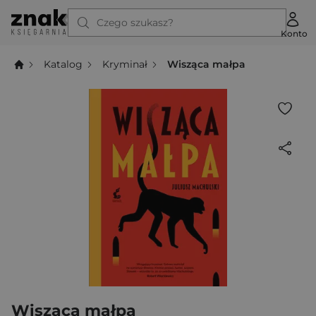
Czego szukasz?
Konto
Katalog
Kryminał
Wisząca małpa
Wisząca małpa