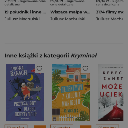
79,91 zł
69,90 zł
69,90 zł
- sugerowana cena
- sugerowana
- sugerowa
detaliczna
cena detaliczna
cena detaliczna
19 południk i inne sztuki
Wisząca małpa wyd.II
Juliusz Machulski
Juliusz Machulski
Juliusz Machuls
Inne książki z kategorii
Kryminał