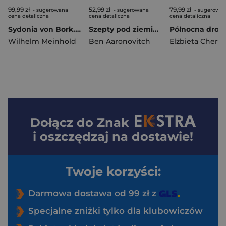
99,99 zł
52,99 zł
79,99 zł
- sugerowana
- sugerowana
- sugerowa
cena detaliczna
cena detaliczna
cena detaliczna
Sydonia von Bork. Czarownica, która zniszczyła pomorską dynastię książęcą
Szepty pod ziemią. Peter Grant. Tom 3
Wilhelm Meinhold
Ben Aaronovitch
Dołącz do
Znak
i oszczędzaj na dostawie!
Twoje korzyści:
Darmowa dostawa od 99 zł z
Specjalne zniżki tylko dla klubowiczów