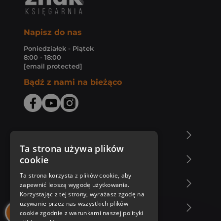
Napisz do nas
Poniedziałek - Piątek
8:00 - 18:00
[email protected]
Bądź z nami na bieżąco
O Księgarni Znak
Ta strona używa plików
cookie
Zakupy u nas
Ta strona korzysta z plików cookie, aby
Nasza oferta
zapewnić lepszą wygodę użytkowania.
Korzystając z tej strony, wyrażasz zgodę na
używanie przez nas wszystkich plików
Nasi autorzy
cookie zgodnie z warunkami naszej polityki