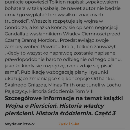
punkcie opowieści Tolkien napisał: „wpakowałem
bohatera w taką kabałę, że nawet autor nie będzie
umiał go wyplątać bez wysiłku i znacznych
trudności”. Wreszcie rozpętuje się wojna w
Gondorze, a książka kończy się opisem negocjacji
Gandalfa z wysłannikiem Władcy Ciemności przed
Czarną Bramą Mordoru. Przedstawiając swoje
zamiary wobec Powrotu króla , Tolkien zauważył:
„Kiedy to wszystko naprawdę zostanie napisane,
prawdopodobnie bardzo odbiegnie od tego planu,
jako że kiedy się rozpędzę, rzecz zdaje się pisać
sama”. Publikację wzbogacają plany i rysunki
ukazujące zmieniające się koncepcje Orthanku,
Skalnego Gniazda, Minas Tirith oraz tuneli w Lochu
Pajęczycy. Historia Śródziemia Tom VIII
Szczegółowe informacje na temat książki
Wojna o Pierścień. Historia władcy
pierścieni. Historia śródziemia. Część 3
Wydawnictwo:
Zysk i S-ka