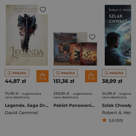
KSIĄŻKA
KSIĄŻKA
KSIĄŻKA
44,87 zł
151,36 zł
38,99 zł
74,90 zł
229,90 zł
54,99 zł
- sugerowana
- sugerowana
- sugerowa
cena detaliczna
cena detaliczna
cena detaliczna
Legenda. Saga Drenajów. Tom 1
Pakiet Panowanie smoka / Ogień i krew. Tom 1-2
Szlak Chwały
David Gemmel
Robert A. Heinl
5,9 (153)