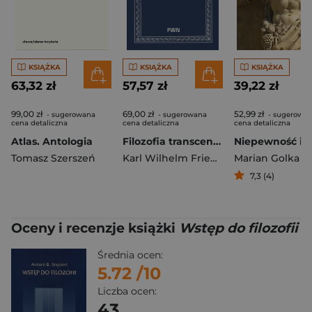
KSIĄŻKA
KSIĄŻKA
KSIĄŻKA
63,32 zł
57,57 zł
39,22 zł
99,00 zł
69,00 zł
52,99 zł
- sugerowana
- sugerowana
- sugerowa
cena detaliczna
cena detaliczna
cena detaliczna
Atlas. Antologia
Filozofia transcendentalna
Tomasz Szerszeń
Karl Wilhelm Friedrich von Schlegel
Marian Golka
7,3 (4)
Oceny i recenzje książki
Wstęp do filozofii
Średnia ocen:
5.72
/10
Liczba ocen:
43