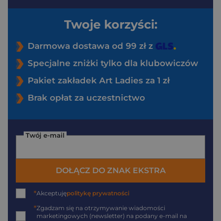
Twoje korzyści:
Darmowa dostawa od 99 zł z
Specjalne zniżki tylko dla klubowiczów
Pakiet zakładek Art Ladies za 1 zł
Brak opłat za uczestnictwo
Twój e-mail
DOŁĄCZ DO ZNAK EKSTRA
*
Akceptuję
politykę prywatności
*
Zgadzam się na otrzymywanie wiadomości
marketingowych (newsletter) na podany
e-mail
na