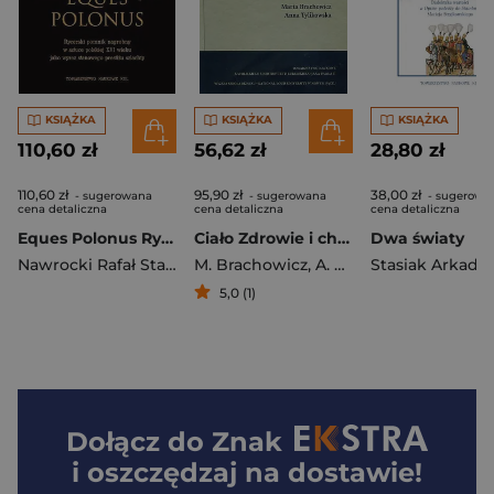
KSIĄŻKA
KSIĄŻKA
KSIĄŻKA
110,60 zł
56,62 zł
28,80 zł
110,60 zł
95,90 zł
38,00 zł
- sugerowana
- sugerowana
- sugerowa
cena detaliczna
cena detaliczna
cena detaliczna
Eques Polonus Rycerski pomnik nagrobny w sztuce polskiej XVI wieku jako wyraz stanowego prestiżu szlachty
Ciało Zdrowie i choroba
Dwa światy
Nawrocki Rafał Stanisław
M. Brachowicz
,
A. Tylikowska
5,0 (1)
Dołącz do
Znak
i oszczędzaj na dostawie!