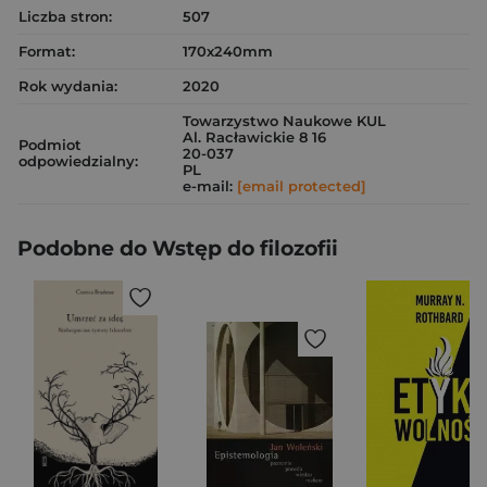
Liczba stron:
507
Format:
170x240mm
Rok wydania:
2020
Towarzystwo Naukowe KUL
Al. Racławickie 8 16
Podmiot
20-037
odpowiedzialny:
PL
e-mail:
[email protected]
Podobne do Wstęp do filozofii