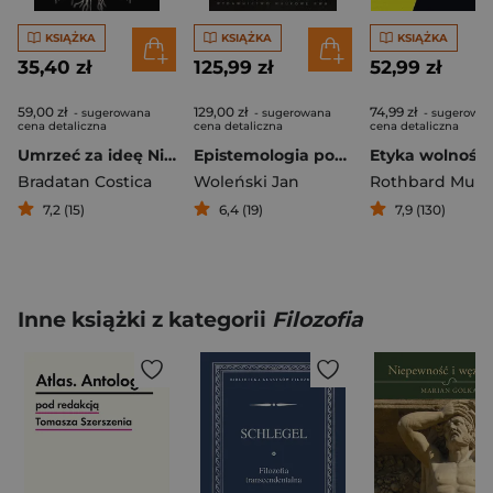
KSIĄŻKA
KSIĄŻKA
KSIĄŻKA
35,40 zł
125,99 zł
52,99 zł
59,00 zł
129,00 zł
74,99 zł
- sugerowana
- sugerowana
- sugerowa
cena detaliczna
cena detaliczna
cena detaliczna
Umrzeć za ideę Niebezpieczne żywoty filozofów
Epistemologia poznanie prawda wiedza realizm
Etyka wolności
Bradatan Costica
Woleński Jan
Rothbard Murr
7,2 (15)
6,4 (19)
7,9 (130)
Inne książki z kategorii
Filozofia